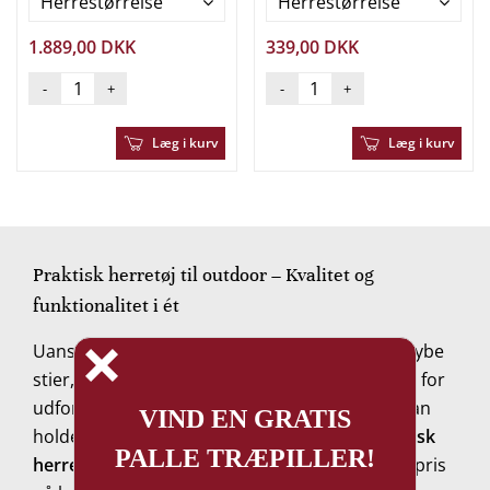
Herrestørrelse
Herrestørrelse
1.889,00 DKK
339,00 DKK
-
+
-
+
Læg i kurv
Læg i kurv
Praktisk herretøj til outdoor – Kvalitet og
funktionalitet i ét
Uanset om du bevæger dig gennem skovens dybe
stier, nyder en fisketur ved søen eller står over for
udfordrende vejrforhold, kræver det tøj, der kan
holde til naturens luner. Vores udvalg af
praktisk
herretøj til outdoor
er skabt til dig, der sætter pris