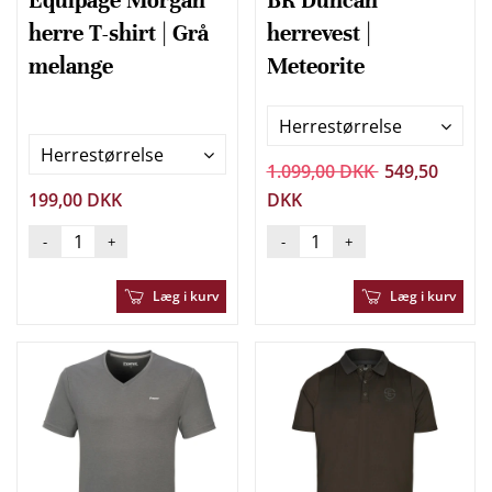
Equipage Morgan
BR Duncan
herre T-shirt | Grå
herrevest |
melange
Meteorite
Herrestørrelse
Herrestørrelse
1.099,00 DKK
549,50
199,00 DKK
DKK
-
+
-
+
Læg i kurv
Læg i kurv