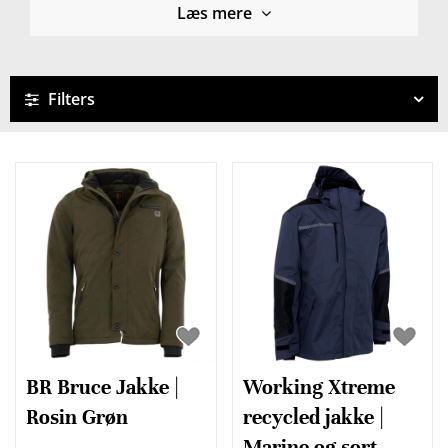
Læs mere
sikrer optimal bevægelsesfrihed, kan du tage
naturen i brug uden kompromis.
Udforsk vores sortiment, og klæd dig på til dine
Filters
næste eventyr!
BR Bruce Jakke |
Working Xtreme
Rosin Grøn
recycled jakke |
Marine og sort