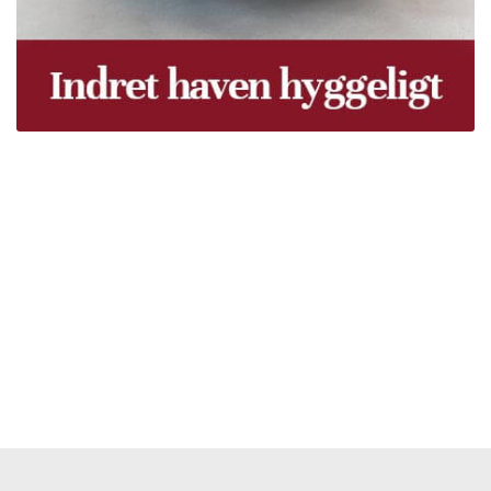
Træpiller Fyn - frit leveret
Bor du i Odense, Svendborg, Nyborg, Kerteminde,
Faaborg, Middelfart, Otterup eller et andet sted på Fyn?
Vi leverer gratis dine træpiller på hele Fyn. Uanset hvor
på Fyn du bor, kan du få leveret træpiller indenfor 5
hverdage. Vores lastbiler kommer hele Fyn rundt i
løbet af en uge, så du kan få leveret dine træpiller.