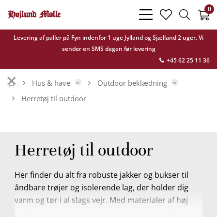
0
bars
heart
search
light
light
light
Levering af paller på Fyn indenfor 1 uge Jylland og Sjælland 2 uger. Vi
sender en SMS dagen før levering
+45 62 25 11 36
Hus & have
Outdoor beklædning
Herretøj til outdoor
Herretøj til outdoor
Her finder du alt fra robuste jakker og bukser til
åndbare trøjer og isolerende lag, der holder dig
varm og tør i al slags vejr. Med materialer af høj
kvalitet, gennemtænkte detaljer og en pasform, der