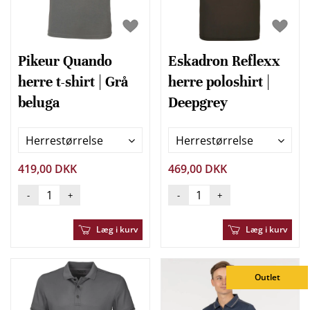
Pikeur Quando
Eskadron Reflexx
herre t-shirt | Grå
herre poloshirt |
beluga
Deepgrey
Herrestørrelse
Herrestørrelse
419,00 DKK
469,00 DKK
-
+
-
+
Læg i kurv
Læg i kurv
Outlet