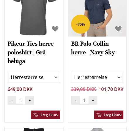
-70%
Pikeur Ties herre
BR Polo Collin
poloshirt | Grå
herre | Navy Sky
beluga
Herrestørrelse
Herrestørrelse
649,00 DKK
339,00 DKK
101,70 DKK
-
+
-
+
Læg i kurv
Læg i kurv