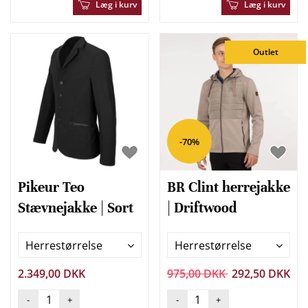
Læg i kurv
Læg i kurv
Outlet
-70%
Pikeur Teo
BR Clint herrejakke
Stævnejakke | Sort
| Driftwood
Herrestørrelse
Herrestørrelse
2.349,00 DKK
975,00 DKK
292,50 DKK
-
+
-
+