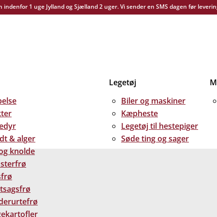
yn indenfor 1 uge Jylland og Sjælland 2 uger. Vi sender en SMS dagen før leverin
Legetøj
Me
else
Biler og maskiner
kter
Kæpheste
edyr
Legetøj til hestepiger
dt & alger
Søde ting og sager
 og knolde
sterfrø
frø
tsagsfrø
derurtefrø
ekartofler