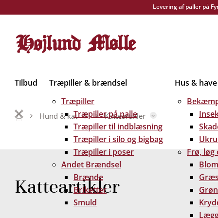
Levering af paller på F
Tilbud
Træpiller & brændsel
Hus & have
Træpiller
Bekæmp
Træpiller på palle
Inse
Hund & kat
Katteartikler
Træpiller til indblæsning
Skad
Træpiller i silo og bigbag
Ukru
Træpiller i poser
Frø, løg
Andet Brændsel
Blom
Brænde
Græs
Katteartikler
Briketter
Grøn
Smuld
Kryd
Lægg