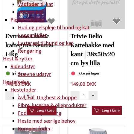
Vådfoder til kat
Voksen kat
Plejeprodukter
Hud og pelspleje til hund og kat
Loppemidler
Extreme Classic
Trixie Delio
Lysterapi til hund og kat
kattegrus Neutral |
Kattebakke med
Rengøring
14kg
kant | 38x50x20
Hest & rytter
cm lys lilla
Rideudstyr
På lager
Ikke på lager
Stævne udstyr
Hestefoder
149,00 DKK
149,00 DKK
Hestefoder
-
+
-
+
Avl, Føl, Unghest & hoppe
Fibre, lucerne & olieprodukter
Læg i kurv
Læg i kurv
Foder til opfedning
Heste med særlige behov
Komplet foder