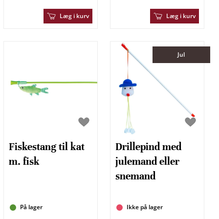
Læg i kurv
Læg i kurv
Jul
Fiskestang til kat
Drillepind med
m. fisk
julemand eller
snemand
På lager
Ikke på lager