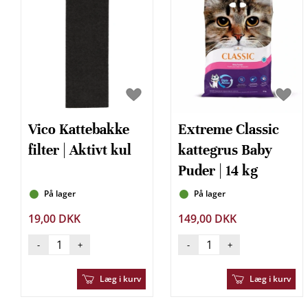
Vico Kattebakke
Extreme Classic
filter | Aktivt kul
kattegrus Baby
Puder | 14 kg
På lager
På lager
19,00 DKK
149,00 DKK
-
+
-
+
Læg i kurv
Læg i kurv