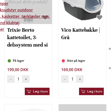
mper
eksudstyr outdoor
, kasketter, tørklæder mm.
nd klubtøj
er
Trixie Berto
Vico Kattebakke |
kattetoilet, 3-
Grå
delssystem med si
På lager
Ikke på lager
199,00 DKK
169,00 DKK
-
+
-
+
Læg i kurv
Læg i kurv