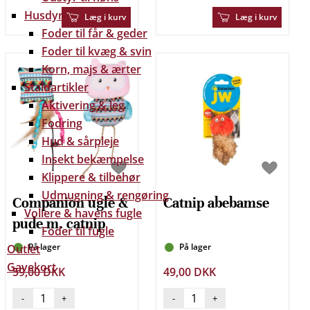
Husdyr
Læg i kurv
Læg i kurv
Foder til får & geder
Foder til kvæg & svin
Korn, majs & ærter
Staldartikler
Aktivering & leg
Fodring
Hud & sårpleje
Insekt bekæmpelse
Klippere & tilbehør
Udmugning & rengøring
Companion ugle &
Catnip abebamse
Voliere & havens fugle
pude m. catnip
Foder til fugle
På lager
På lager
Outlet
Gavekort
59,00 DKK
49,00 DKK
-
+
-
+