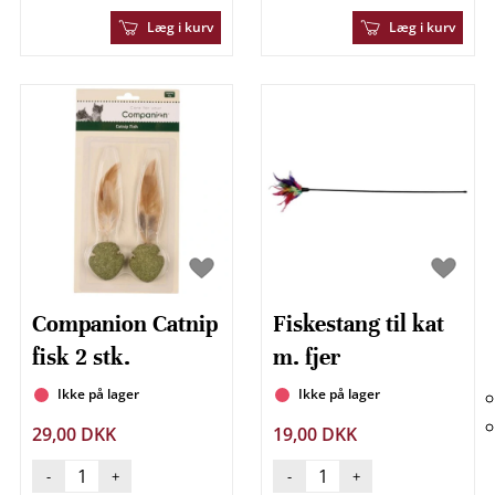
Læg i kurv
Læg i kurv
Companion Catnip
Fiskestang til kat
fisk 2 stk.
m. fjer
Ikke på lager
Ikke på lager
29,00 DKK
19,00 DKK
-
+
-
+