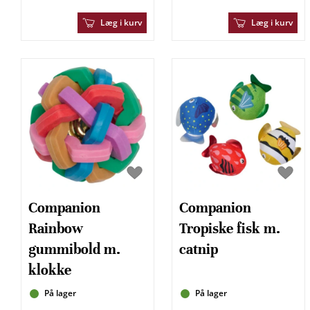
Læg i kurv
Læg i kurv
Companion
Companion
Rainbow
Tropiske fisk m.
gummibold m.
catnip
klokke
På lager
På lager