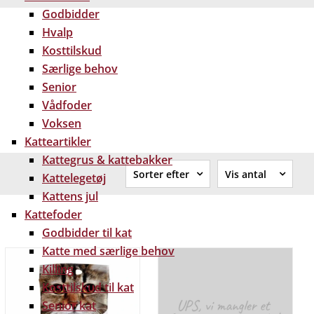
Godbidder
Hvalp
Kosttilskud
Særlige behov
Senior
Vådfoder
Voksen
Katteartikler
Kattegrus & kattebakker
Sorter efter
Vis antal
Kattelegetøj
Standard
12
Kattens jul
Varenummer
24
Kattefoder
Varenavn
36
Godbidder til kat
Pris stigende
48
Pris faldende
60
Katte med særlige behov
Killing
Kosttilskud til kat
Senior kat