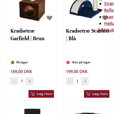
Strø
Refl
Huer
Højlu
Redskab
Kradsetræ
Kradsetræ Scarlett
Garfield | Brun
| Blå
På lager
Ikke på lager
169,00 DKK
199,00 DKK
-
+
-
+
Læg i kurv
Læg i kurv