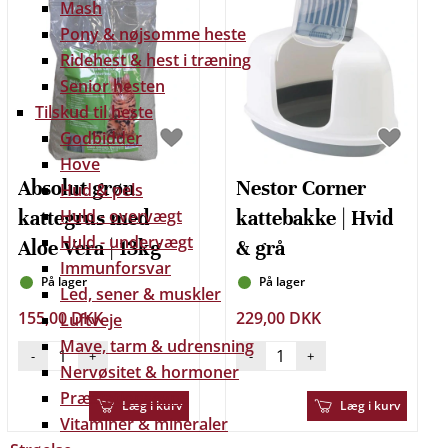
Mash
Pony & nøjsomme heste
Ridehest & hest i træning
Senior hesten
Tilskud til heste
Godbidder
Hove
Absolut grøn
Nestor Corner
Hud & pels
Huld - overvægt
kattegrus med
kattebakke | Hvid
Huld - undervægt
Aloe Vera | 13kg
& grå
Immunforsvar
På lager
På lager
Led, sener & muskler
155,00 DKK
229,00 DKK
Luftveje
Mave, tarm & udrensning
-
+
-
+
Nervøsitet & hormoner
Præstationsevne
Læg i kurv
Læg i kurv
Vitaminer & mineraler