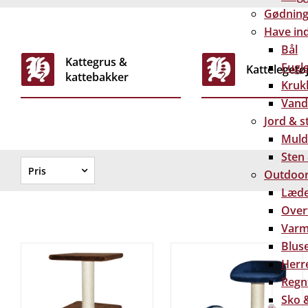
Gødning 
Have in
Bål
Kattegrus &
Fugl
Kattelegetø
kattebakker
Kruk
Vand
Jord & s
Muld
Sten
Pris
Outdoor
Læde
Over
Varm
-
Bluse
Herre
Vælg
Regn
Sko &