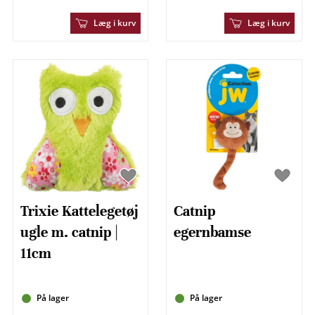
Læg i kurv
Læg i kurv
Trixie Kattelegetøj
Catnip
ugle m. catnip |
egernbamse
11cm
På lager
På lager