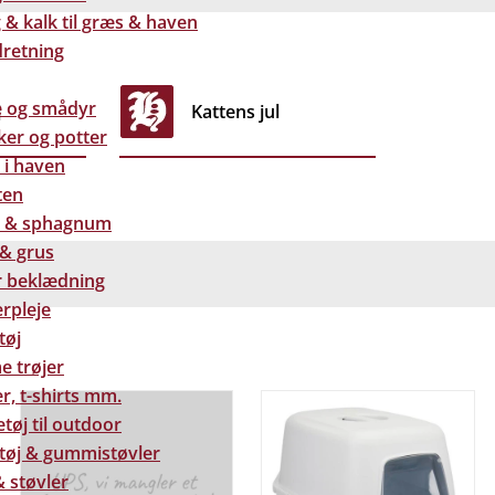
& kalk til græs & haven
dretning
e og smådyr
j
Kattens jul
ker og potter
 i haven
ten
 & sphagnum
 & grus
 beklædning
rpleje
tøj
e trøjer
r, t-shirts mm.
tøj til outdoor
tøj & gummistøvler
 støvler