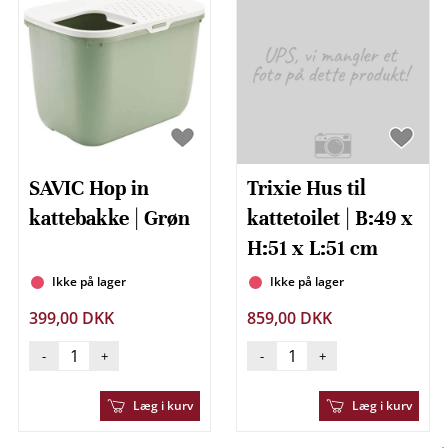
SAVIC Hop in
Trixie Hus til
kattebakke | Grøn
kattetoilet | B:49 x
H:51 x L:51 cm
Ikke på lager
Ikke på lager
399,00 DKK
859,00 DKK
-
+
-
+
Læg i kurv
Læg i kurv