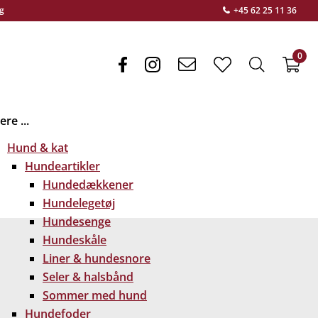
g
+45 62 25 11 36
0
facebook
instagram
envelope
heart
search
f
light
light
light
re ...
Hund & kat
Hundeartikler
Hundedækkener
Hundelegetøj
Hundesenge
Hundeskåle
Liner & hundesnore
Seler & halsbånd
Sommer med hund
Hundefoder