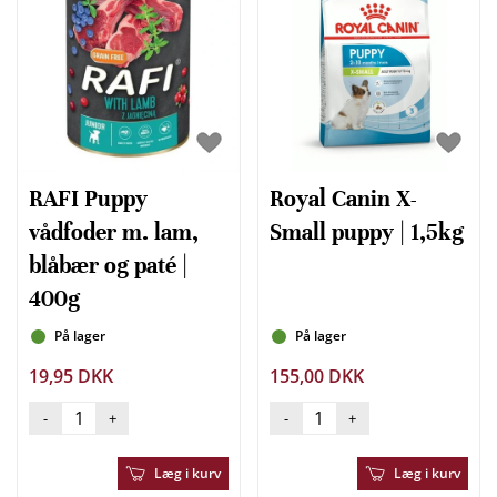
RAFI Puppy
Royal Canin X-
vådfoder m. lam,
Small puppy | 1,5kg
blåbær og paté |
400g
På lager
På lager
19,95 DKK
155,00 DKK
-
+
-
+
Læg i kurv
Læg i kurv