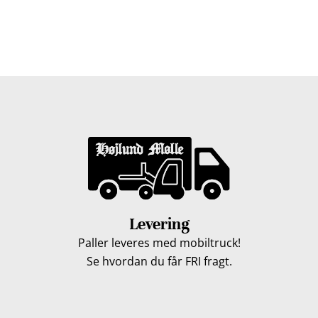
på Fyn du bor, kan du få leveret træpiller indenfor 5
hverdage. Vores lastbiler kommer hele Fyn rundt i
løbet af en uge, så du kan få leveret dine træpiller.
Levering
Paller leveres med mobiltruck!
Se hvordan du får FRI fragt.