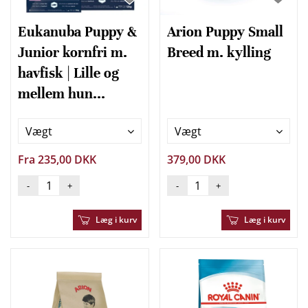
Eukanuba Puppy &
Arion Puppy Small
Junior kornfri m.
Breed m. kylling
havfisk | Lille og
mellem hun...
Vægt
Vægt
Fra 235,00 DKK
379,00 DKK
-
+
-
+
Læg i kurv
Læg i kurv