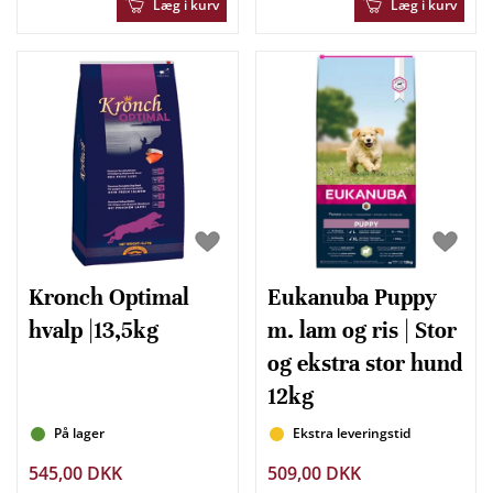
Læg i kurv
Læg i kurv
Kronch Optimal
Eukanuba Puppy
hvalp |13,5kg
m. lam og ris | Stor
og ekstra stor hund
12kg
På lager
Ekstra leveringstid
545,00 DKK
509,00 DKK