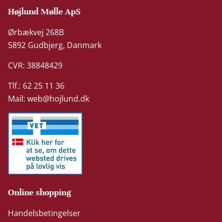
Højlund Mølle ApS
Ørbækvej 268B
5892 Gudbjerg, Danmark
CVR: 38848429
Tlf.: 62 25 11 36
Mail:
web@hojlund.dk
Online shopping
Handelsbetingelser