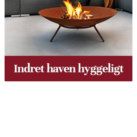
Træpiller Fyn - frit leveret
Bor du i Odense, Svendborg, Nyborg, Kerteminde,
Faaborg, Middelfart, Otterup eller et andet sted på Fyn?
Vi leverer gratis dine træpiller på hele Fyn. Uanset hvor