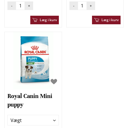
-
+
-
+
Læg i kurv
Læg i kurv
Royal Canin Mini
puppy
Vægt