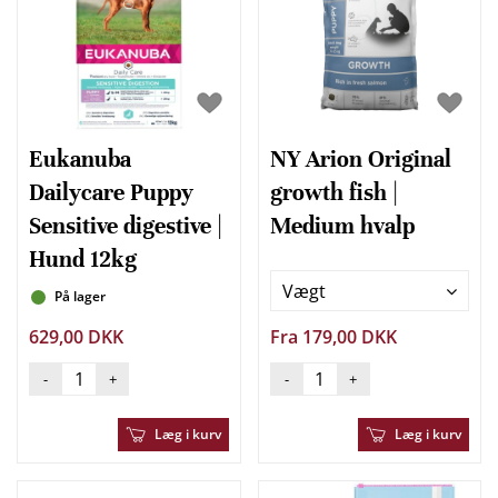
Eukanuba
NY Arion Original
Dailycare Puppy
growth fish |
Sensitive digestive |
Medium hvalp
Hund 12kg
Vægt
På lager
629,00 DKK
Fra 179,00 DKK
-
+
-
+
Læg i kurv
Læg i kurv