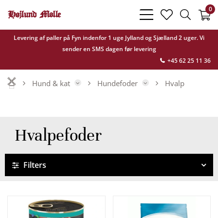
0
bars
heart
search
light
light
light
Levering af paller på Fyn indenfor 1 uge Jylland og Sjælland 2 uger. Vi
sender en SMS dagen før levering
+45 62 25 11 36
Hund & kat
Hundefoder
Hvalp
Hvalpefoder
Filters