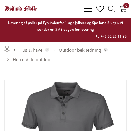
0
bars
heart
search
light
light
light
Levering af paller på Fyn indenfor 1 uge Jylland og Sjælland 2 uger. Vi
sender en SMS dagen før levering
+45 62 25 11 36
Hus & have
Outdoor beklædning
Herretøj til outdoor