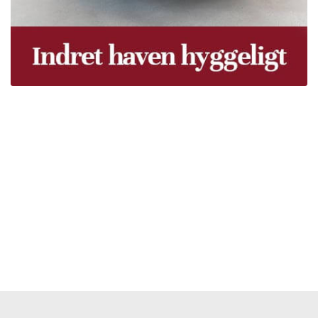
Træpiller Fyn - frit leveret
Bor du i Odense, Svendborg, Nyborg, Kerteminde,
Faaborg, Middelfart, Otterup eller et andet sted på Fyn?
Vi leverer gratis dine træpiller på hele Fyn. Uanset hvor
på Fyn du bor, kan du få leveret træpiller indenfor 5
hverdage. Vores lastbiler kommer hele Fyn rundt i
løbet af en uge, så du kan få leveret dine træpiller.