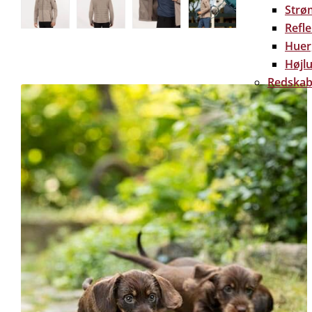
Strø
Refl
Huer
Højlu
Redskab