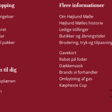
opping
Flere informationer
ngelser
Om Højlund Mølle
Højlund Mølles historie
sret
Ledige stillinger
lar
Butikker og åbningstider
il pakker
Brodering, tryk og tilpasnin
Gavekort
Rabat på foder
Dækkenvask
n til dig
Brands vi forhandler
Ombytning af gas
æsplænen
Kæpheste Cup
n