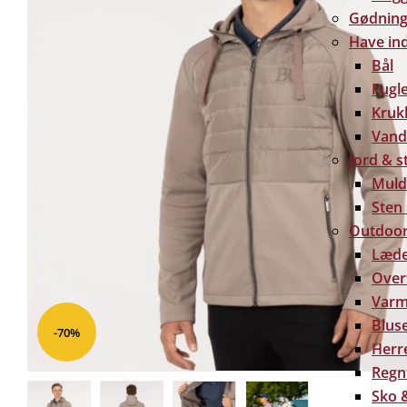
Gødning 
Have in
Bål
Fugl
Kruk
Vand
Jord & s
Muld
Sten
Outdoor
Læde
Over
Varm
Bluse
-70%
Herre
Regn
Sko &