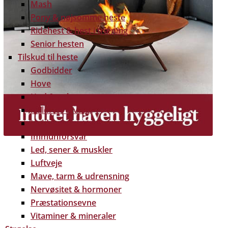
Mash
Pony & nøjsomme heste
Ridehest & hest i træning
Senior hesten
Tilskud til heste
Godbidder
Hove
Hud & pels
Huld - overvægt
Huld - undervægt
Immunforsvar
Led, sener & muskler
Luftveje
Mave, tarm & udrensning
Nervøsitet & hormoner
 gratis dine træpiller på hele Fyn. Uanset hvor på Fyn
Præstationsevne
u kan få leveret dine træpiller.
Vitaminer & mineraler