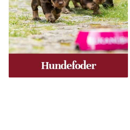
Træpiller Fyn - frit leveret
Bor du i Odense, Svendborg, Nyborg, Kerteminde, Faaborg
du bor, kan du få leveret træpiller indenfor 5 hverdage. 