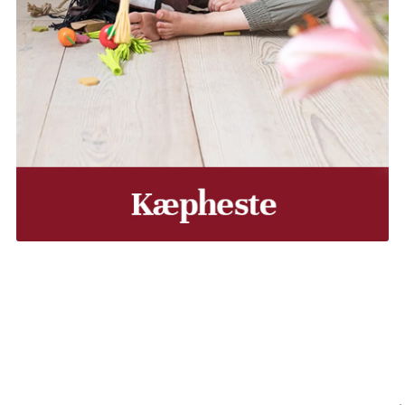
, Middelfart, Otterup eller et andet sted på Fyn? Vi leverer
Vores lastbiler kommer hele Fyn rundt i løbet af en uge, så d