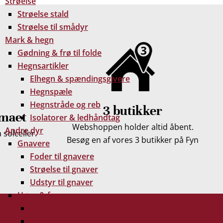
Strøelse
Strøelse stald
Strøelse til smådyr
Mark & hegn
Gødning & frø til folde
Hegnsartikler
Elhegn & spændingsgivere
Hegnspæle
Hegnstråde og reb
3 butikker
imaet
Isolatorer & ledhåndtag
Webshoppen holder altid åbent.
Andre dyr
solceller.
Besøg en af vores 3 butikker på Fyn
Gnavere
Foder til gnavere
Strøelse til gnaver
Udstyr til gnaver
Høns & fasaner
Foder til høns
Udstyr til høns