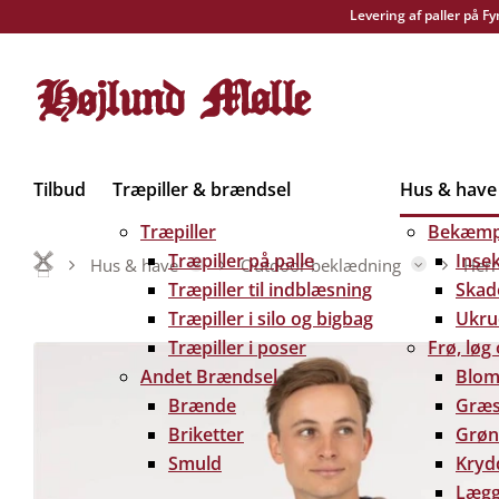
Levering af paller på F
Tilbud
Træpiller & brændsel
Hus & have
Træpiller
Bekæmp
Træpiller på palle
Inse
Hus & have
Outdoor beklædning
Herr
Træpiller til indblæsning
Skad
Træpiller i silo og bigbag
Ukru
Træpiller i poser
Frø, løg
Andet Brændsel
Blom
Brænde
Græs
Briketter
Grøn
Smuld
Kryd
Lægg