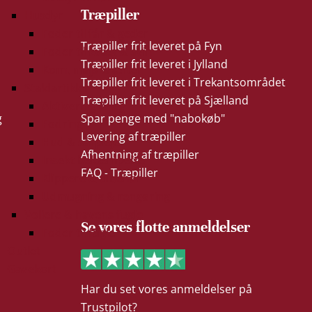
Træpiller
Husdyr
Foder til får & geder
Træpiller frit leveret på Fyn
Foder til kvæg & svin
Træpiller frit leveret i Jylland
Korn, majs & ærter
Træpiller frit leveret i Trekantsområdet
Staldartikler
Træpiller frit leveret på Sjælland
Aktivering & leg
g
Spar penge med "nabokøb"
Fodring
Levering af træpiller
Hud & sårpleje
Afhentning af træpiller
Insekt bekæmpelse
FAQ - Træpiller
Klippere & tilbehør
Udmugning & rengøring
Voliere & havens fugle
Se vores flotte anmeldelser
Foder til fugle
Outlet
Gavekort
Har du set vores anmeldelser på
Trustpilot?