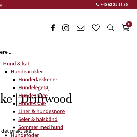
g
+45 62 25 11 36
0
facebook
instagram
envelope
heart
search
f
light
light
light
re ...
Hund & kat
Hundeartikler
Hundedækkener
Hundelegetøj
ke | Driftwood
Hundesenge
Hundeskåle
Liner & hundesnore
Seler & halsbånd
Sommer med hund
det praktiske.
Hundefoder