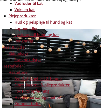
Vådfoder til kat
Voksen kat
Plejeprodukter
Hud og pelspleje til hund og kat
Loppemidler
Lysterapi til hund og kat
Rengøring
Hest & rytter
Rideudstyr
Stævne udstyr
Hestefoder
Hestefoder
Avl, Føl, Unghest & hoppe
Fibre, lucerne & olieprodukter
Foder til opfedning
Heste med særlige behov
Komplet foder