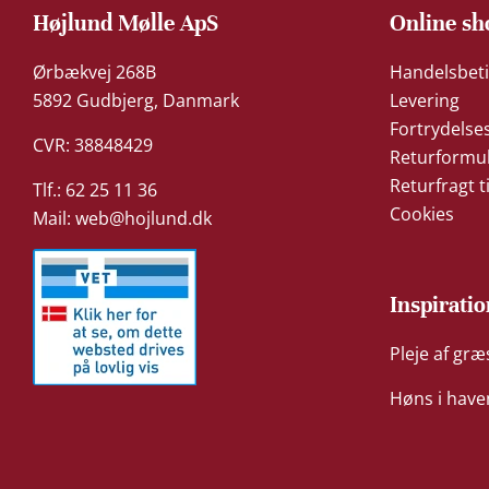
Højlund Mølle ApS
Online sh
Ørbækvej 268B
Handelsbeti
5892 Gudbjerg, Danmark
Levering
Fortrydelse
CVR: 38848429
Returformu
Returfragt t
Tlf.: 62 25 11 36
Cookies
Mail:
web@hojlund.dk
Inspiratio
Pleje af gr
Høns i have