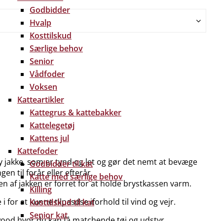
Godbidder
Hvalp
Kosttilskud
Særlige behov
Senior
Vådfoder
Voksen
Katteartikler
Kattegrus & kattebakker
Kattelegetøj
Kattens jul
Kattefoder
jakke, som er tynd og let og gør det nemt at bevæge
Godbidder til kat
en til forår eller efterår.
Katte med særlige behov
en af jakken er forret for at holde brystkassen varm.
Killing
for at kunne tilpasdse iforhold til vind og vejr.
Kosttilskud til kat
Senior kat
ftwood hvor du kan få matchende tøj og udstyr.