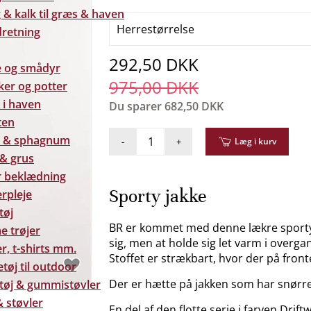
& kalk til græs & haven
Herrestørrelse
dretning
292,50 DKK
e og smådyr
975,00 DKK
ker og potter
 i haven
Du sparer
682,50 DKK
ten
 & sphagnum
-
+
Læg i kurv
 & grus
 beklædning
Sporty jakke
rpleje
tøj
BR er kommet med denne lækre sporty 
e trøjer
sig, men at holde sig let varm i overgang
r, t-shirts mm.
Stoffet er strækbart, hvor der på front
tøj til outdoor
Der er hætte på jakken som har snørre i 
tøj & gummistøvler
 støvler
En del af den flotte serie i farven Dri