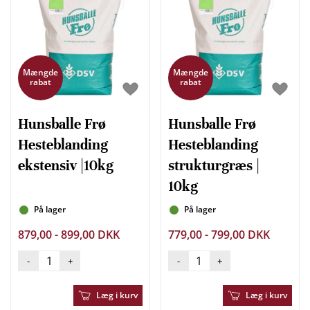
Mængde
Mængde
rabat
rabat
Hunsballe Frø
Hunsballe Frø
Hesteblanding
Hesteblanding
ekstensiv |10kg
strukturgræs |
10kg
På lager
På lager
879,00 - 899,00 DKK
779,00 - 799,00 DKK
-
+
-
+
Læg i kurv
Læg i kurv