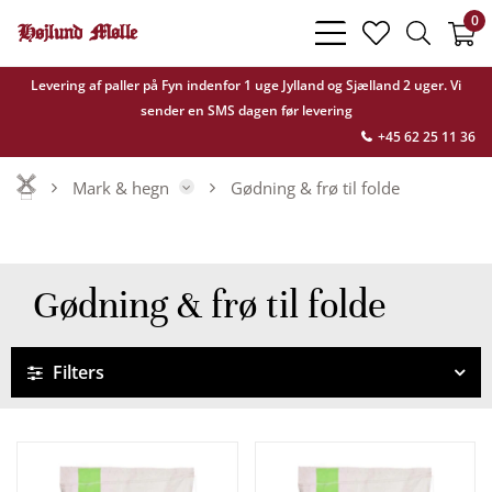
0
bars
heart
search
light
light
light
Levering af paller på Fyn indenfor 1 uge Jylland og Sjælland 2 uger. Vi
sender en SMS dagen før levering
+45 62 25 11 36
Mark & hegn
Gødning & frø til folde
Gødning & frø til folde
Filters