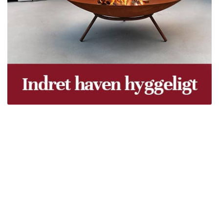
Træpiller Fyn - frit leveret
Bor du i Odense, Svendborg, Nyborg, Kerteminde,
Faaborg, Middelfart, Otterup eller et andet sted på Fyn?
Vi leverer gratis dine træpiller på hele Fyn. Uanset hvor
på Fyn du bor, kan du få leveret træpiller indenfor 5
hverdage. Vores lastbiler kommer hele Fyn rundt i