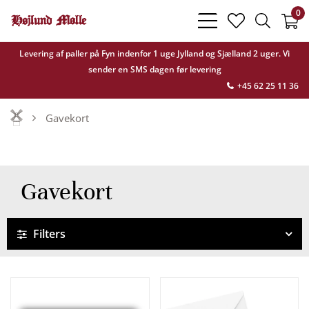
0
bars
heart
search
light
light
light
Levering af paller på Fyn indenfor 1 uge Jylland og Sjælland 2 uger. Vi
sender en SMS dagen før levering
+45 62 25 11 36
Gavekort
Gavekort
Filters