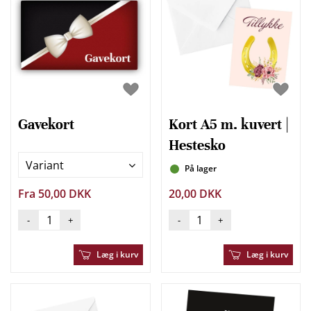
Gavekort
Kort A5 m. kuvert |
Hestesko
Variant
På lager
Fra 50,00 DKK
20,00 DKK
-
+
-
+
Læg i kurv
Læg i kurv