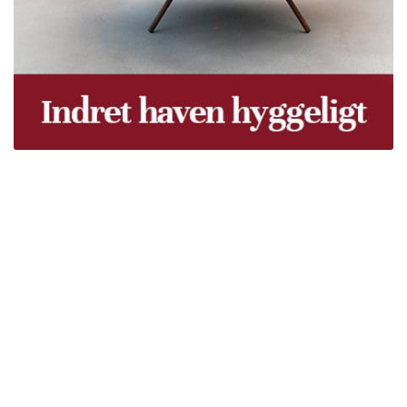
Træpiller Fyn - frit leveret
Bor du i Odense, Svendborg, Nyborg, Kerteminde,
Faaborg, Middelfart, Otterup eller et andet sted på Fyn?
Vi leverer gratis dine træpiller på hele Fyn. Uanset hvor
på Fyn du bor, kan du få leveret træpiller indenfor 5
hverdage. Vores lastbiler kommer hele Fyn rundt i
løbet af en uge, så du kan få leveret dine træpiller.