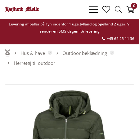
0
bars
heart
search
light
light
light
Levering af paller på Fyn indenfor 1 uge Jylland og Sjælland 2 uger. Vi
sender en SMS dagen før levering
+45 62 25 11 36
Hus & have
Outdoor beklædning
Herretøj til outdoor