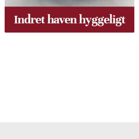
Træpiller Fyn - frit leveret
Bor du i Odense, Svendborg, Nyborg, Kerteminde,
Faaborg, Middelfart, Otterup eller et andet sted på Fyn?
Vi leverer gratis dine træpiller på hele Fyn. Uanset hvor
på Fyn du bor, kan du få leveret træpiller indenfor 5
hverdage. Vores lastbiler kommer hele Fyn rundt i
løbet af en uge, så du kan få leveret dine træpiller.