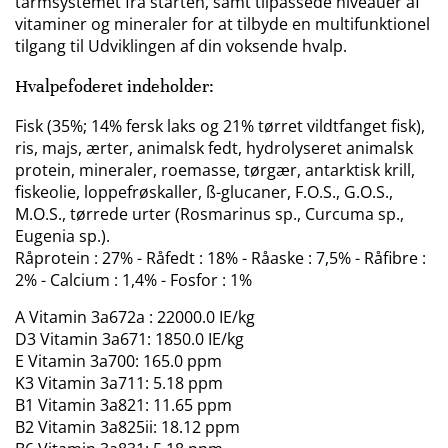
tarmsystemet fra starten, samt tilpassede niveauer af
vitaminer og mineraler for at tilbyde en multifunktionel
tilgang til Udviklingen af din voksende hvalp.
Hvalpefoderet indeholder:
Fisk (35%; 14% fersk laks og 21% tørret vildtfanget fisk),
ris, majs, ærter, animalsk fedt, hydrolyseret animalsk
protein, mineraler, roemasse, tørgær, antarktisk krill,
fiskeolie, loppefrøskaller, ß-glucaner, F.O.S., G.O.S.,
M.O.S., tørrede urter (Rosmarinus sp., Curcuma sp.,
Eugenia sp.).
Råprotein : 27% - Råfedt : 18% - Råaske : 7,5% - Råfibre :
2% - Calcium : 1,4% - Fosfor : 1%
A Vitamin 3a672a : 22000.0 IE/kg
D3 Vitamin 3a671: 1850.0 IE/kg
E Vitamin 3a700: 165.0 ppm
K3 Vitamin 3a711: 5.18 ppm
B1 Vitamin 3a821: 11.65 ppm
B2 Vitamin 3a825ii: 18.12 ppm