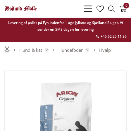
0
bars
heart
search
light
light
light
Levering af paller på Fyn indenfor 1 uge Jylland og Sjælland 2 uger. Vi
sender en SMS dagen før levering
+45 62 25 11 36
Hund & kat
Hundefoder
Hvalp