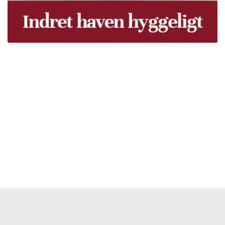
Træpiller Fyn - frit leveret
Bor du i Odense, Svendborg, Nyborg, Kerteminde,
Faaborg, Middelfart, Otterup eller et andet sted på Fyn?
Vi leverer gratis dine træpiller på hele Fyn. Uanset hvor
på Fyn du bor, kan du få leveret træpiller indenfor 5
hverdage. Vores lastbiler kommer hele Fyn rundt i
løbet af en uge, så du kan få leveret dine træpiller.