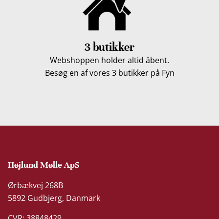
3 butikker
Webshoppen holder altid åbent.
Besøg en af vores 3 butikker på Fyn
Højlund Mølle ApS
Ørbækvej 268B
5892 Gudbjerg, Danmark
CVR: 38848429