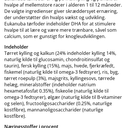
hvalpe af mellemstore racer i alderen 1 til 12 måneder.
De valgte ingredienser giver skræddersyet ernæring,
der understøtter din hvalps vækst og udvikling.
Eukanuba tørfoder indeholder DHA for at stimulere
hvalpe til at lære og være mere trænbare, såvel som
calcium, som er gunstigt for knogleudviklingen.
Indeholder
Tørret kylling og kalkun (24% indeholder kylling 14%,
naturlig kilde til glucosamin, chondroitinsulfat og
taurin), fersk kylling (15%), majs, hvede, fjerkræfedt,
fiskemel (naturlig kilde til omega-3 fedtsyrer), ris, byg,
tørret roepulp (3%), majsgrits, kyllingesovs, tørrede
helæg, mineralstoffer (indeholder natrium
hexametafosfat 0.35%), fiskeolie (naturlig kilde til
omega-3 fedtsyrer), ølgær (naturlig kilde til B-vitaminer
og selen), fructooligosaccharider (0.25%, naturlige
kostfibre), mannanoligosaccharider (naturlige
kostfibre).
Næringsstoffer i procent