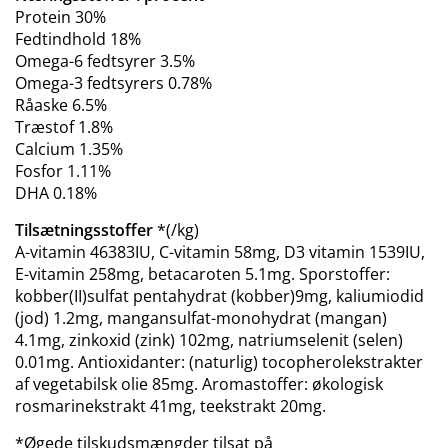
Protein 30%
Fedtindhold 18%
Omega-6 fedtsyrer 3.5%
Omega-3 fedtsyrers 0.78%
Råaske 6.5%
Træstof 1.8%
Calcium 1.35%
Fosfor 1.11%
DHA 0.18%
Tilsætningsstoffer
*(/kg)
A-vitamin 46383IU, C-vitamin 58mg, D3 vitamin 1539IU,
E-vitamin 258mg, betacaroten 5.1mg. Sporstoffer:
kobber(II)sulfat pentahydrat (kobber)9mg, kaliumiodid
(jod) 1.2mg, mangansulfat-monohydrat (mangan)
4.1mg, zinkoxid (zink) 102mg, natriumselenit (selen)
0.01mg. Antioxidanter: (naturlig) tocopherolekstrakter
af vegetabilsk olie 85mg. Aromastoffer: økologisk
rosmarinekstrakt 41mg, teekstrakt 20mg.
*Øgede tilskudsmængder tilsat på