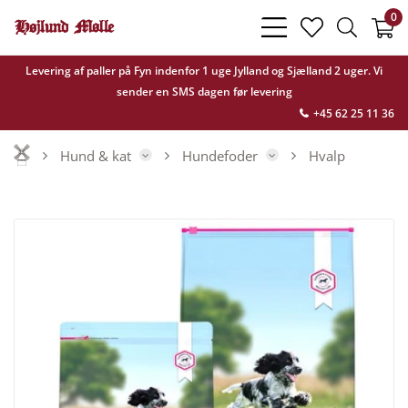
0
bars
heart
search
light
light
light
Levering af paller på Fyn indenfor 1 uge Jylland og Sjælland 2 uger. Vi
sender en SMS dagen før levering
+45 62 25 11 36
Hund & kat
Hundefoder
Hvalp