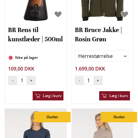
BR Rens til
BR Bruce Jakke |
kunstlæder | 500ml
Rosin Grøn
Herrestørrelse
Ikke på lager
109,00 DKK
1.699,00 DKK
-
+
-
+
Læg i kurv
Læg i kurv
Outlet
Outlet