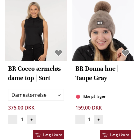
BR Cocco ærmeløs
BR Donna hue |
dame top | Sort
Taupe Gray
Damestørrelse
Ikke på lager
375,00 DKK
159,00 DKK
-
+
-
+
Læg i kurv
Læg i kurv