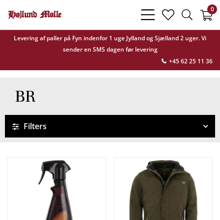
0
bars
heart
search
light
light
light
Levering af paller på Fyn indenfor 1 uge Jylland og Sjælland 2 uger. Vi
sender en SMS dagen før levering
+45 62 25 11 36
BR
Filters