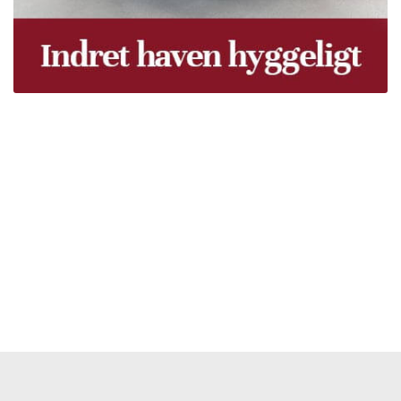
Træpiller Fyn - frit leveret
Bor du i Odense, Svendborg, Nyborg, Kerteminde,
Faaborg, Middelfart, Otterup eller et andet sted på Fyn?
Vi leverer gratis dine træpiller på hele Fyn. Uanset hvor
på Fyn du bor, kan du få leveret træpiller indenfor 5
hverdage. Vores lastbiler kommer hele Fyn rundt i
løbet af en uge, så du kan få leveret dine træpiller.