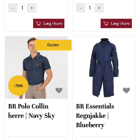
-
+
-
+
Læg i kurv
Læg i kurv
Outlet
-70%
BR Polo Collin
BR Essentials
herre | Navy Sky
Regnjakke |
Blueberry