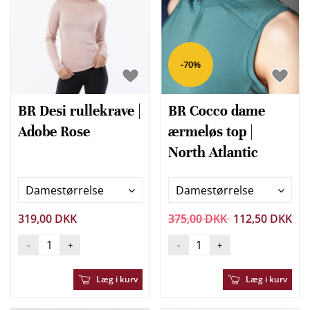
-70%
BR Desi rullekrave |
BR Cocco dame
Adobe Rose
ærmeløs top |
North Atlantic
Damestørrelse
Damestørrelse
319,00 DKK
375,00 DKK
112,50 DKK
-
+
-
+
Læg i kurv
Læg i kurv