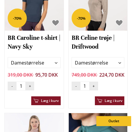
-70%
-70%
BR Caroline t-shirt |
BR Celine trøje |
Navy Sky
Driftwood
Damestørrelse
Damestørrelse
319,00 DKK
95,70 DKK
749,00 DKK
224,70 DKK
-
+
-
+
Læg i kurv
Læg i kurv
Outlet