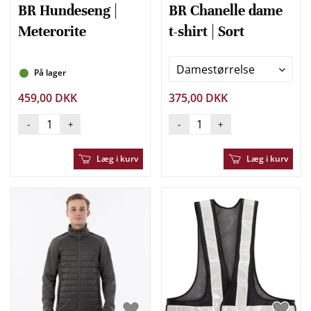
BR Hundeseng |
BR Chanelle dame
Meterorite
t-shirt | Sort
Damestørrelse
På lager
459,00 DKK
375,00 DKK
-
+
-
+
Læg i kurv
Læg i kurv