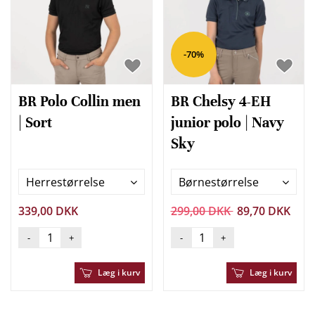
-70%
BR Polo Collin men
BR Chelsy 4-EH
| Sort
junior polo | Navy
Sky
Herrestørrelse
Børnestørrelse
339,00 DKK
299,00 DKK
89,70 DKK
-
+
-
+
Læg i kurv
Læg i kurv