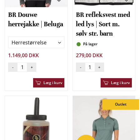
BR Douwe
BR refleksvest med
herrejakke | Beluga
led lys | Sort m.
sølv str. barn
Herrestørrelse
På lager
1.149,00 DKK
279,00 DKK
-
+
-
+
Læg i kurv
Læg i kurv
Outlet