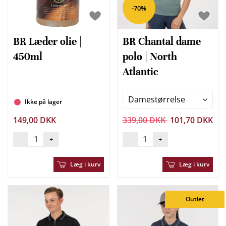
-70%
BR Læder olie |
BR Chantal dame
450ml
polo | North
Atlantic
Damestørrelse
Ikke på lager
149,00 DKK
339,00 DKK
101,70 DKK
-
+
-
+
Læg i kurv
Læg i kurv
Outlet