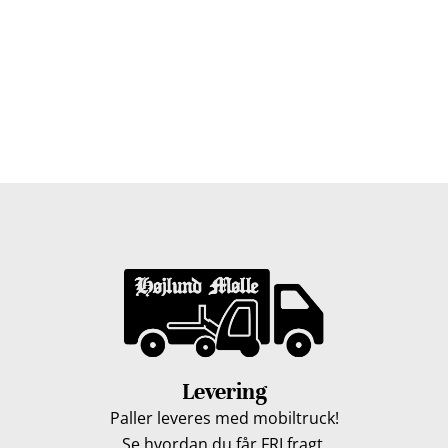
Bor du i Odense, Svendborg, Nyborg, Kerteminde,
Faaborg, Middelfart, Otterup eller et andet sted på Fyn?
Vi leverer gratis dine træpiller på hele Fyn. Uanset hvor
på Fyn du bor, kan du få leveret træpiller indenfor 5
hverdage. Vores lastbiler kommer hele Fyn rundt i
løbet af en uge, så du kan få leveret dine træpiller.
Levering
Paller leveres med mobiltruck!
Se hvordan du får FRI fragt.