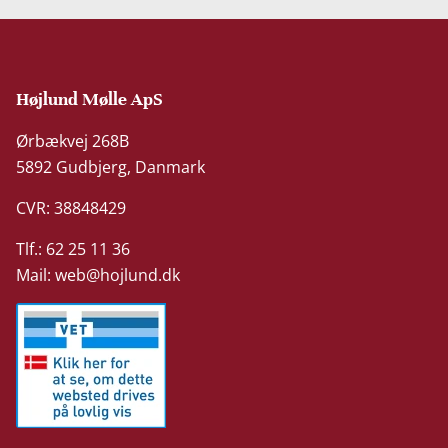
Højlund Mølle ApS
Ørbækvej 268B
5892 Gudbjerg, Danmark
CVR: 38848429
Tlf.: 62 25 11 36
Mail:
web@hojlund.dk