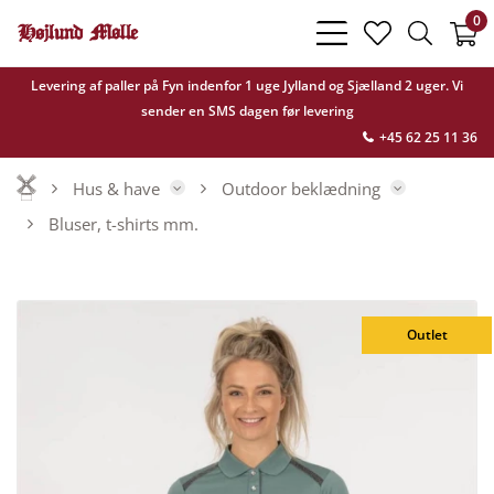
0
bars
heart
search
light
light
light
Levering af paller på Fyn indenfor 1 uge Jylland og Sjælland 2 uger. Vi
sender en SMS dagen før levering
+45 62 25 11 36
Hus & have
Outdoor beklædning
Bluser, t-shirts mm.
Outlet