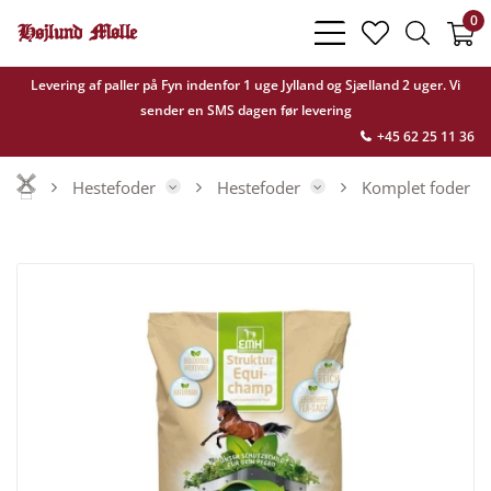
0
bars
heart
search
light
light
light
Levering af paller på Fyn indenfor 1 uge Jylland og Sjælland 2 uger. Vi
sender en SMS dagen før levering
+45 62 25 11 36
Hestefoder
Hestefoder
Komplet foder