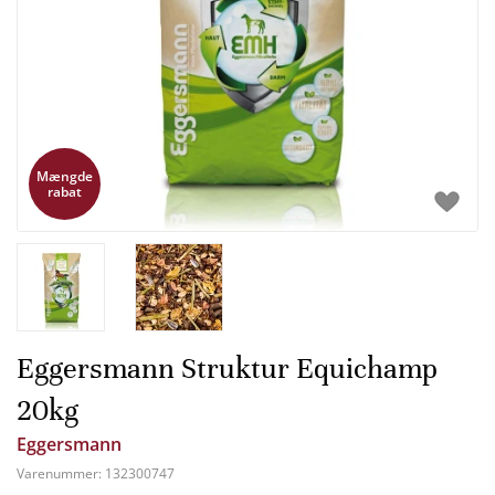
Mængde
rabat
Eggersmann Struktur Equichamp
20kg
Eggersmann
Varenummer:
132300747