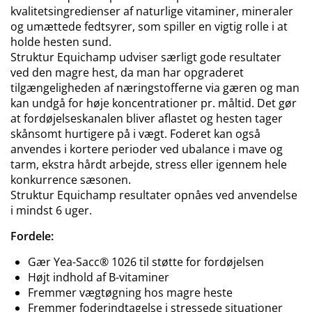
kvalitetsingredienser af naturlige vitaminer, mineraler
og umættede fedtsyrer, som spiller en vigtig rolle i at
holde hesten sund.
Struktur Equichamp udviser særligt gode resultater
ved den magre hest, da man har opgraderet
tilgængeligheden af næringstofferne via gæren og man
kan undgå for høje koncentrationer pr. måltid. Det gør
at fordøjelseskanalen bliver aflastet og hesten tager
skånsomt hurtigere på i vægt. Foderet kan også
anvendes i kortere perioder ved ubalance i mave og
tarm, ekstra hårdt arbejde, stress eller igennem hele
konkurrence sæsonen.
Struktur Equichamp resultater opnåes ved anvendelse
i mindst 6 uger.
Fordele:
Gær Yea-Sacc® 1026 til støtte for fordøjelsen
Højt indhold af B-vitaminer
Fremmer vægtøgning hos magre heste
Fremmer foderindtagelse i stressede situationer