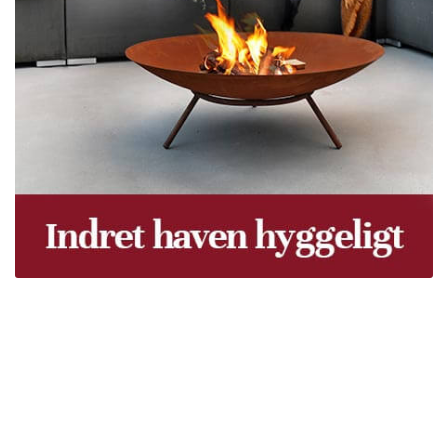
Træpiller Fyn - frit leveret
Bor du i Odense, Svendborg, Nyborg, Kerteminde,
Faaborg, Middelfart, Otterup eller et andet sted på Fyn?