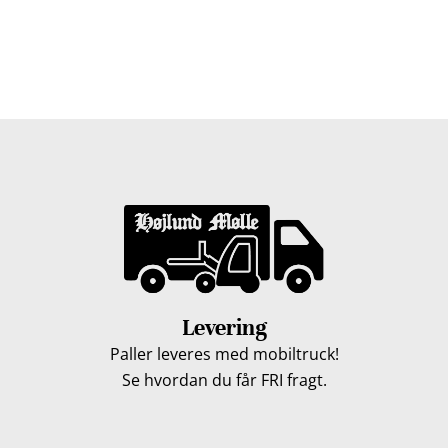
Vi leverer gratis dine træpiller på hele Fyn. Uanset hvor
på Fyn du bor, kan du få leveret træpiller indenfor 5
hverdage. Vores lastbiler kommer hele Fyn rundt i
løbet af en uge, så du kan få leveret dine træpiller.
Levering
Paller leveres med mobiltruck!
Se hvordan du får FRI fragt.