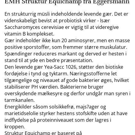
EMH Struktur Equichamp fra Eggersmann
En strukturrig müsli indeholdende levende gær. Det er
videnskabeligt bevist at probiotisk virker - Især
Saccharomyces cerevisiae er vigtig til at videregive
vitamin B komplekset.
Gær indeholder ikke kun 20 aminosyrer, men en masse
positive sporstoffer, som fremmer større muskulatur.
Spændinger reduceres markant og derved er hesten i
stand til at yde en bedre præsentation.
Den levende gær Yea-Sacc 1026, støtter den biotiske
fordøjelse i tynd og tyktarm. Næringsstofferne let
tilgængelige og niveauet af gode bakterier øges, hvilket
stabiliserer PH værdien. Bakterierne bruger
overskydende mælkesyre og derfor undgår man syren i
tarmkanalen.
Energikilder såsom solsikkefrø, majs?ager og
marietidselolie styrker hestens stofskifte uden at have
indflydelse på proteinniveauet som der lagres i
kroppen.
Struktur Equichamp er baseret på