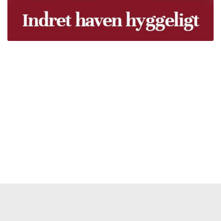
Træpiller Fyn - frit leveret
Bor du i Odense, Svendborg, Nyborg, Kerteminde,
Faaborg, Middelfart, Otterup eller et andet sted på Fyn?
Vi leverer gratis dine træpiller på hele Fyn. Uanset hvor
på Fyn du bor, kan du få leveret træpiller indenfor 5
hverdage. Vores lastbiler kommer hele Fyn rundt i
løbet af en uge, så du kan få leveret dine træpiller.