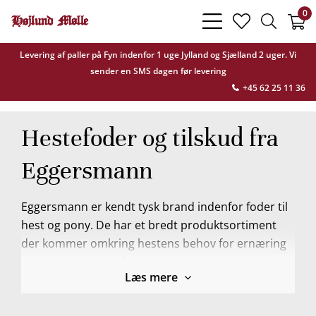
0
bars
heart
search
light
light
light
Levering af paller på Fyn indenfor 1 uge Jylland og Sjælland 2 uger. Vi
sender en SMS dagen før levering
+45 62 25 11 36
Hestefoder og tilskud fra
Eggersmann
Eggersmann er kendt tysk brand indenfor foder til
hest og pony. De har et bredt produktsortiment
der kommer omkring hestens behov for ernæring
og sundhed. Hestefoder skal give hesten energi og
Læs mere
mæthed, og indeholde sunde og nærende
ingredienser, vitaminer og mineraler. Med