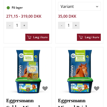
Variant
På lager
271,15 - 319,00 DKK
35,00 DKK
-
+
-
+
Læg i kurv
Læg i kurv
Eggersmann
Eggersmann