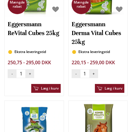
Mængde
Mængde
rabat
rabat
Eggersmann
Eggersmann
ReVital Cubes 25kg
Derma Vital Cubes
25kg
Ekstra leveringstid
Ekstra leveringstid
250,75 - 295,00 DKK
220,15 - 259,00 DKK
-
+
-
+
Læg i kurv
Læg i kurv