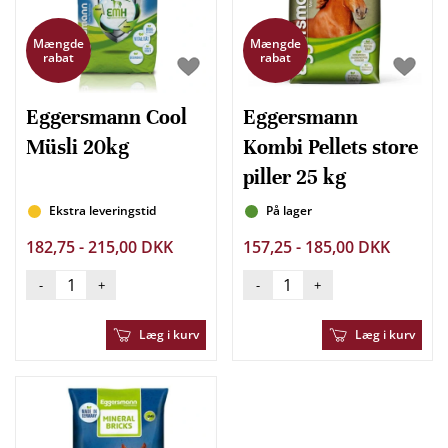
Mængde
Mængde
rabat
rabat
Eggersmann Cool
Eggersmann
Müsli 20kg
Kombi Pellets store
piller 25 kg
Ekstra leveringstid
På lager
182,75 - 215,00 DKK
157,25 - 185,00 DKK
-
+
-
+
Læg i kurv
Læg i kurv