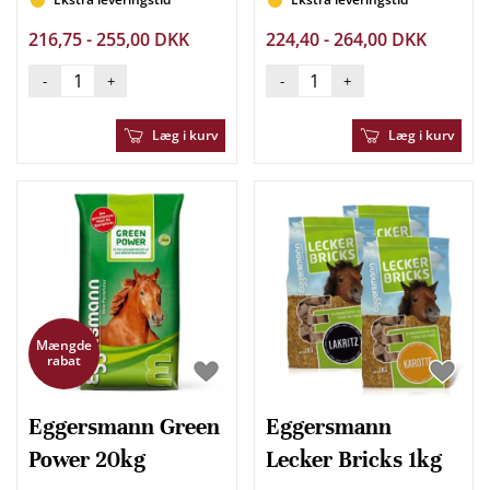
216,75 - 255,00 DKK
224,40 - 264,00 DKK
-
+
-
+
Læg i kurv
Læg i kurv
Mængde
rabat
Eggersmann Green
Eggersmann
Power 20kg
Lecker Bricks 1kg