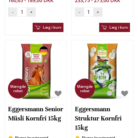
160,65 - 189,00 DKK
233,75 - 275,00 DKK
-
+
-
+
Læg i kurv
Læg i kurv
Mængde
Mængde
rabat
rabat
Eggersmann Senior
Eggersmann
Müsli Kornfri 15kg
Struktur Kornfri
15kg
Ekstra leveringstid
Ekstra leveringstid