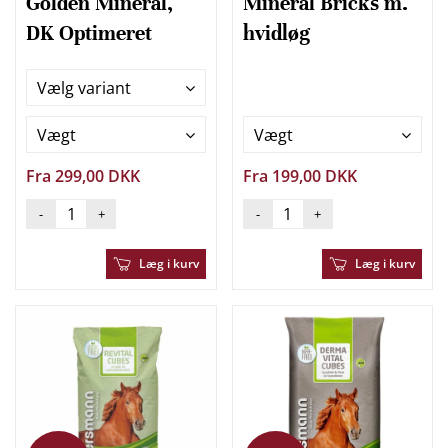
Golden Mineral,
Mineral Bricks m.
DK Optimeret
hvidløg
Vælg variant
Vægt
Vægt
Fra 299,00 DKK
Fra 199,00 DKK
-
+
-
+
Læg i kurv
Læg i kurv