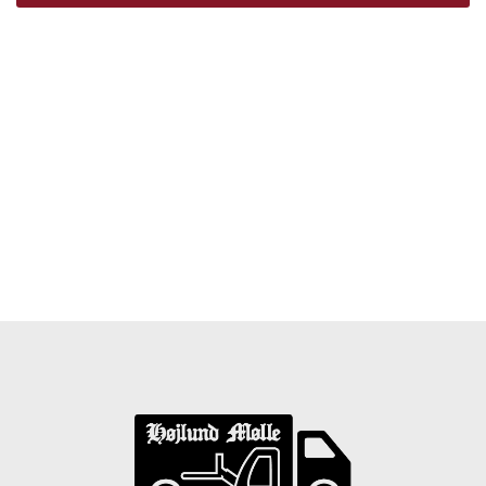
Træpiller Fyn - frit leveret
Bor du i Odense, Svendborg, Nyborg, Kerteminde,
Faaborg, Middelfart, Otterup eller et andet sted på Fyn?
Vi leverer gratis dine træpiller på hele Fyn. Uanset hvor
på Fyn du bor, kan du få leveret træpiller indenfor 5
hverdage. Vores lastbiler kommer hele Fyn rundt i
løbet af en uge, så du kan få leveret dine træpiller.