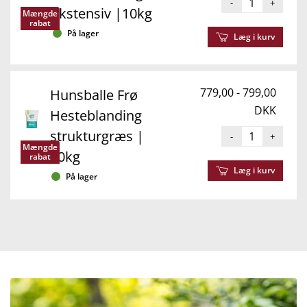
-
+
ekstensiv |10kg
Mængde
rabat
På lager
Læg i kurv
779,00 - 799,00
Hunsballe Frø
DKK
Hesteblanding
strukturgræs |
-
+
Mængde
10kg
rabat
Læg i kurv
På lager