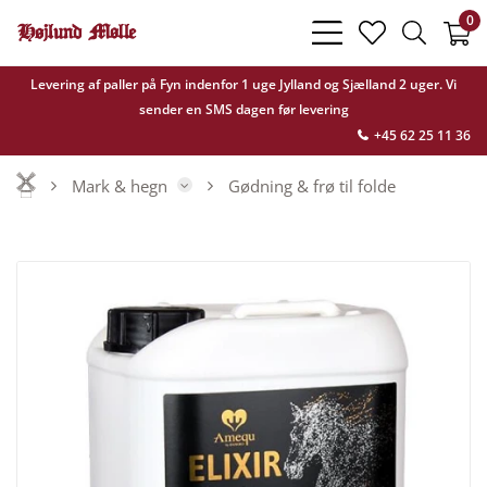
0
bars
heart
search
light
light
light
Levering af paller på Fyn indenfor 1 uge Jylland og Sjælland 2 uger. Vi
sender en SMS dagen før levering
+45 62 25 11 36
Mark & hegn
Gødning & frø til folde