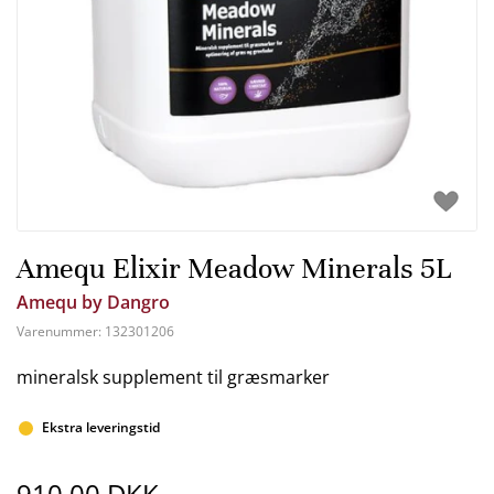
Amequ Elixir Meadow Minerals 5L
Amequ by Dangro
Varenummer:
132301206
mineralsk supplement til græsmarker
Ekstra leveringstid
910,00 DKK