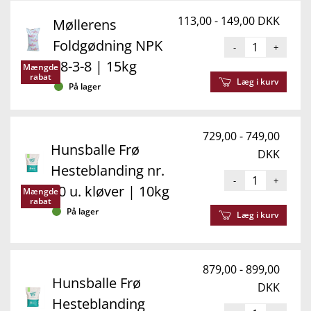
113,00 - 149,00 DKK
Møllerens
Foldgødning NPK
-
+
18-3-8 | 15kg
Mængde
rabat
Læg i kurv
På lager
729,00 - 749,00
Hunsballe Frø
DKK
Hesteblanding nr.
-
+
60 u. kløver | 10kg
Mængde
rabat
På lager
Læg i kurv
879,00 - 899,00
Hunsballe Frø
DKK
Hesteblanding