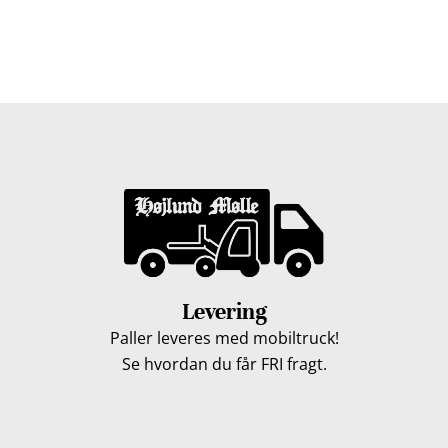
på Fyn du bor, kan du få leveret træpiller indenfor 5
hverdage. Vores lastbiler kommer hele Fyn rundt i
løbet af en uge, så du kan få leveret dine træpiller.
Levering
Paller leveres med mobiltruck!
Se hvordan du får FRI fragt.