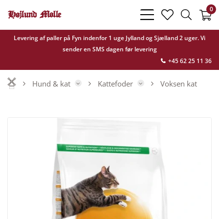
0
bars
heart
search
light
light
light
Levering af paller på Fyn indenfor 1 uge Jylland og Sjælland 2 uger. Vi
sender en SMS dagen før levering
+45 62 25 11 36
Hund & kat
Kattefoder
Voksen kat