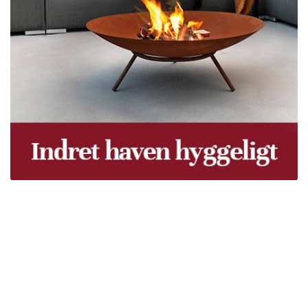
Træpiller Fyn - frit leveret
Bor du i Odense, Svendborg, Nyborg, Kerteminde,
Faaborg, Middelfart, Otterup eller et andet sted på Fyn?
Vi leverer gratis dine træpiller på hele Fyn. Uanset hvor