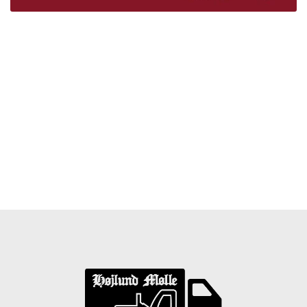
Træpiller Fyn - frit leveret
Bor du i Odense, Svendborg, Nyborg, Kerteminde,
Faaborg, Middelfart, Otterup eller et andet sted på Fyn?
Vi leverer gratis dine træpiller på hele Fyn. Uanset hvor
på Fyn du bor, kan du få leveret træpiller indenfor 5
hverdage. Vores lastbiler kommer hele Fyn rundt i
løbet af en uge, så du kan få leveret dine træpiller.