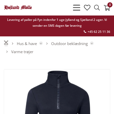
0
bars
heart
search
light
light
light
Levering af paller på Fyn indenfor 1 uge Jylland og Sjælland 2 uger. Vi
sender en SMS dagen før levering
+45 62 25 11 36
Hus & have
Outdoor beklædning
Varme trøjer