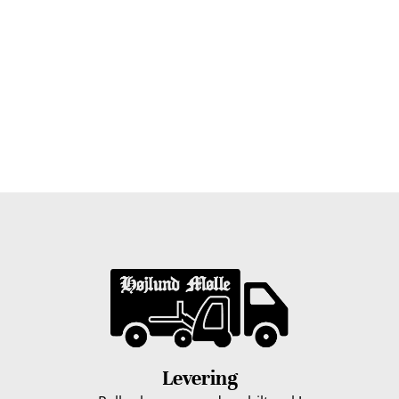
Træpiller Fyn - frit leveret
Bor du i Odense, Svendborg, Nyborg, Kerteminde,
Faaborg, Middelfart, Otterup eller et andet sted på Fyn?
Vi leverer gratis dine træpiller på hele Fyn. Uanset hvor
på Fyn du bor, kan du få leveret træpiller indenfor 5
hverdage. Vores lastbiler kommer hele Fyn rundt i
løbet af en uge, så du kan få leveret dine træpiller.
Levering