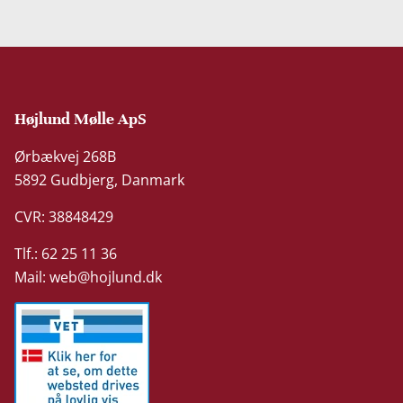
Højlund Mølle ApS
Ørbækvej 268B
5892 Gudbjerg, Danmark
CVR: 38848429
Tlf.: 62 25 11 36
Mail:
web@hojlund.dk