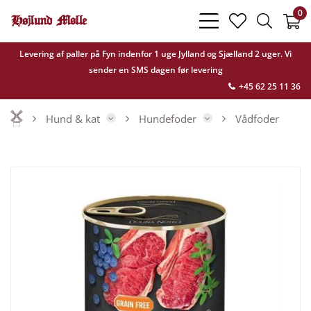
0
bars
heart
search
light
light
light
Levering af paller på Fyn indenfor 1 uge Jylland og Sjælland 2 uger. Vi
sender en SMS dagen før levering
+45 62 25 11 36
Hund & kat
Hundefoder
Vådfoder