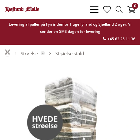
0
bars
heart
search
light
light
light
Levering af paller på Fyn indenfor 1 uge Jylland og Sjælland 2 uger. Vi
sender en SMS dagen før levering
+45 62 25 11 36
Strøelse
Strøelse stald