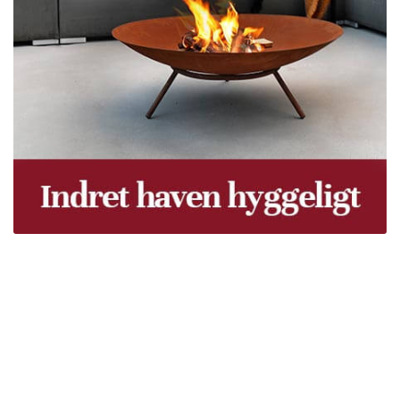
Træpiller Fyn - frit leveret
Bor du i Odense, Svendborg, Nyborg, Kerteminde,
Faaborg, Middelfart, Otterup eller et andet sted på Fyn?
Vi leverer gratis dine træpiller på hele Fyn. Uanset hvor