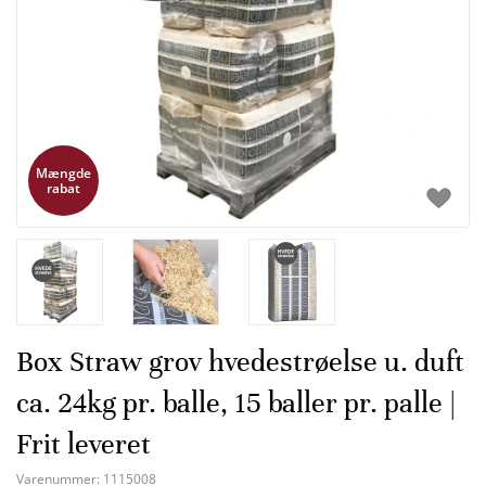
Mængde
rabat
Box Straw grov hvedestrøelse u. duft
ca. 24kg pr. balle, 15 baller pr. palle |
Frit leveret
Varenummer:
1115008