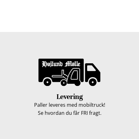
på Fyn du bor, kan du få leveret træpiller indenfor 5
hverdage. Vores lastbiler kommer hele Fyn rundt i
løbet af en uge, så du kan få leveret dine træpiller.
Levering
Paller leveres med mobiltruck!
Se hvordan du får FRI fragt.