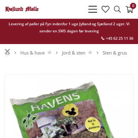
0
bars
heart
search
light
light
light
Levering af paller på Fyn indenfor 1 uge Jylland og Sjælland 2 uger. Vi
sender en SMS dagen før levering
+45 62 25 11 36
Hus & have
Jord & sten
Sten & grus