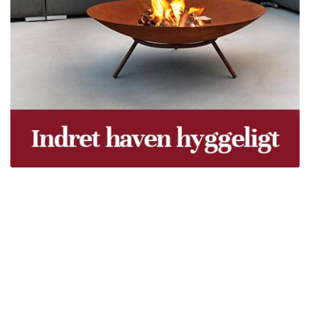
Træpiller Fyn - frit leveret
Bor du i Odense, Svendborg, Nyborg, Kerteminde,
Faaborg, Middelfart, Otterup eller et andet sted på Fyn?
Vi leverer gratis dine træpiller på hele Fyn. Uanset hvor
på Fyn du bor, kan du få leveret træpiller indenfor 5