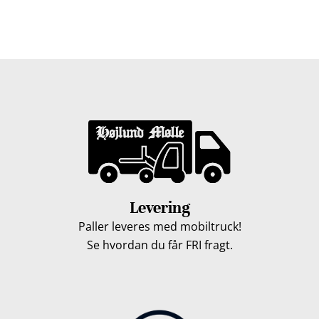
hverdage. Vores lastbiler kommer hele Fyn rundt i
løbet af en uge, så du kan få leveret dine træpiller.
Levering
Paller leveres med mobiltruck!
Se hvordan du får FRI fragt.