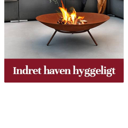
Træpiller Fyn - frit leveret
Bor du i Odense, Svendborg, Nyborg, Kerteminde,
Faaborg, Middelfart, Otterup eller et andet sted på Fyn?