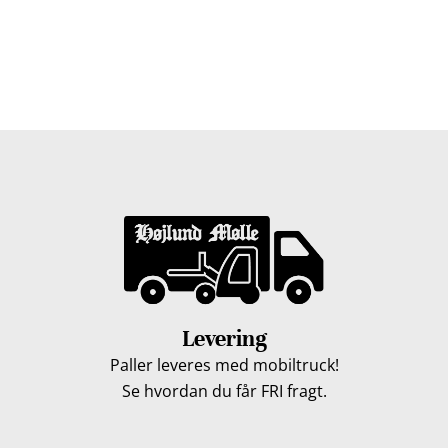
Vi leverer gratis dine træpiller på hele Fyn. Uanset hvor
på Fyn du bor, kan du få leveret træpiller indenfor 5
hverdage. Vores lastbiler kommer hele Fyn rundt i
løbet af en uge, så du kan få leveret dine træpiller.
Levering
Paller leveres med mobiltruck!
Se hvordan du får FRI fragt.