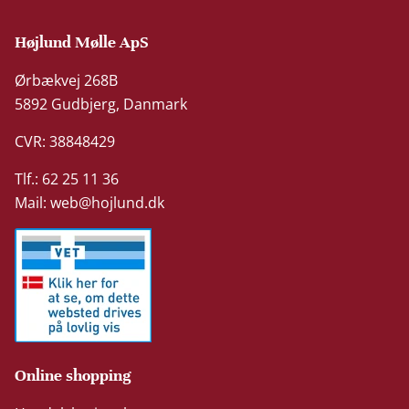
Højlund Mølle ApS
Ørbækvej 268B
5892 Gudbjerg, Danmark
CVR: 38848429
Tlf.: 62 25 11 36
Mail:
web@hojlund.dk
Online shopping