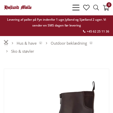
0
bars
heart
search
light
light
light
Levering af paller på Fyn indenfor 1 uge Jylland og Sjælland 2 uger. Vi
sender en SMS dagen før levering
+45 62 25 11 36
Hus & have
Outdoor beklædning
Sko & støvler