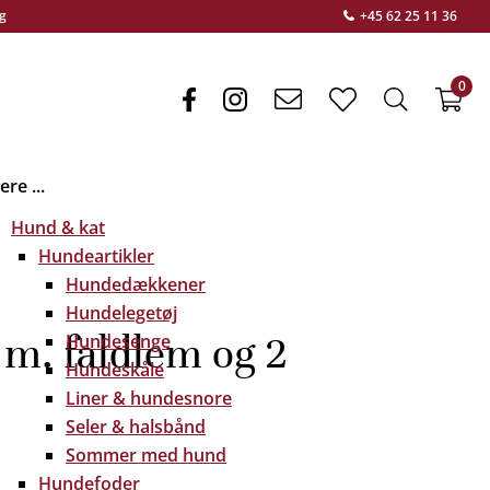
g
+45 62 25 11 36
0
facebook
instagram
envelope
heart
search
f
light
light
light
re ...
Hund & kat
Hundeartikler
Hundedækkener
Hundelegetøj
m. faldlem og 2
Hundesenge
Hundeskåle
Liner & hundesnore
Seler & halsbånd
Sommer med hund
Hundefoder