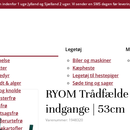
yn indenfor 1 uge Jylland og Sjælland 2 uger. Vi sender en SMS dagen før leverin
Legetøj
Me
else
Biler og maskiner
kter
Kæpheste
edyr
Legetøj til hestepiger
dt & alger
Søde ting og sager
RYOM Trådfælde 
 og knolde
sterfrø
indgange | 53cm
frø
tsagsfrø
derurtefrø
Varenummer:
1948320
ekartofler