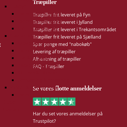
Træpiller
Husdyr
Foder til får & geder
Træpiller frit leveret på Fyn
Foder til kvæg & svin
Træpiller frit leveret i Jylland
Korn, majs & ærter
Træpiller frit leveret i Trekantsområdet
Staldartikler
Træpiller frit leveret på Sjælland
Aktivering & leg
g
Spar penge med "nabokøb"
Fodring
Levering af træpiller
Hud & sårpleje
Afhentning af træpiller
Insekt bekæmpelse
FAQ - Træpiller
Klippere & tilbehør
Udmugning & rengøring
Voliere & havens fugle
Se vores flotte anmeldelser
Foder til fugle
Outlet
Gavekort
Har du set vores anmeldelser på
Trustpilot?