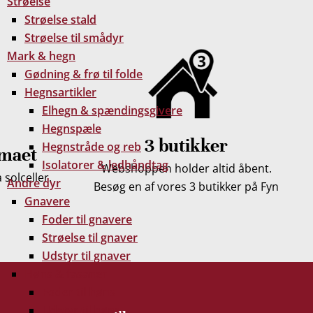
Strøelse
Strøelse stald
Strøelse til smådyr
Mark & hegn
Gødning & frø til folde
Hegnsartikler
Elhegn & spændingsgivere
Hegnspæle
3 butikker
Hegnstråde og reb
imaet
Isolatorer & ledhåndtag
Webshoppen holder altid åbent.
solceller.
Andre dyr
Besøg en af vores 3 butikker på Fyn
Gnavere
Foder til gnavere
Strøelse til gnaver
Udstyr til gnaver
Høns & fasaner
Foder til høns
Udstyr til høns