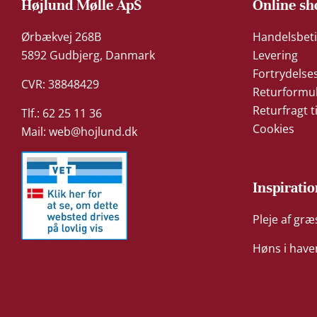
Højlund Mølle ApS
Online sh
Ørbækvej 268B
Handelsbeti
5892 Gudbjerg, Danmark
Levering
Fortrydelse
CVR: 38848429
Returformu
Returfragt t
Tlf.: 62 25 11 36
Cookies
Mail:
web@hojlund.dk
Inspiratio
Pleje af gr
Høns i have