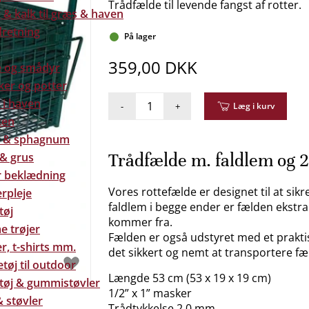
Trådfælde til levende fangst af rotter.
& kalk til græs & haven
dretning
På lager
359,00 DKK
e og smådyr
ker og potter
 i haven
-
+
Læg i kurv
ten
 & sphagnum
Trådfælde m. faldlem og 
 & grus
 beklædning
Vores rottefælde er designet til at si
rpleje
faldlem i begge ender er fælden ekstra e
tøj
kommer fra.
e trøjer
Fælden er også udstyret med et prakti
r, t-shirts mm.
det sikkert og nemt at transportere fæl
tøj til outdoor
Længde 53 cm (53 x 19 x 19 cm)
tøj & gummistøvler
1/2” x 1” masker
 støvler
Trådtykkelse 2,0 mm