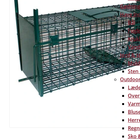
Gødning 
Have in
Bål
Fugl
Kruk
Vand
Jord & s
Muld
Sten
Outdoor
Læde
Over
Varm
Bluse
Herre
Regn
Sko &