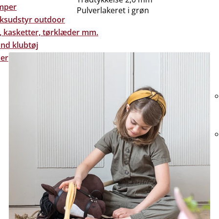
mper
Pulverlakeret i grøn
eksudstyr outdoor
, kasketter, tørklæder mm.
nd klubtøj
er