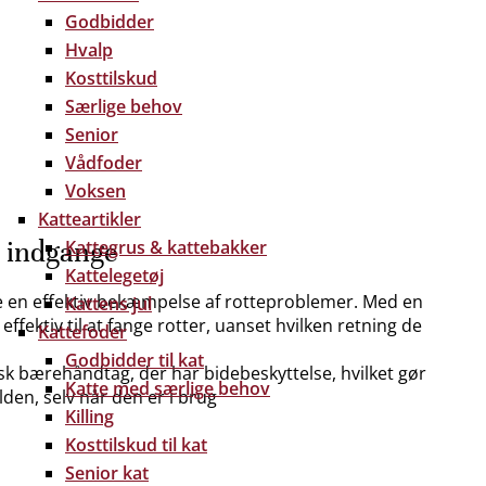
Godbidder
Hvalp
Kosttilskud
Særlige behov
Senior
Vådfoder
Voksen
Katteartikler
2 indgange
Kattegrus & kattebakker
Kattelegetøj
kre en effektiv bekæmpelse af rotteproblemer. Med en
Kattens jul
ffektiv til at fange rotter, uanset hvilken retning de
Kattefoder
Godbidder til kat
sk bærehåndtag, der har bidebeskyttelse, hvilket gør
Katte med særlige behov
den, selv når den er i brug
Killing
Kosttilskud til kat
Senior kat