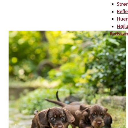
Strø
Refl
Huer
Højlu
Redskab