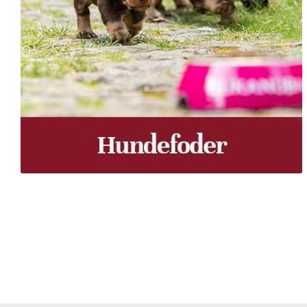
Træpiller Fyn - frit leveret
Bor du i Odense, Svendborg, Nyborg, Kerteminde, Faaborg
du bor, kan du få leveret træpiller indenfor 5 hverdage. 