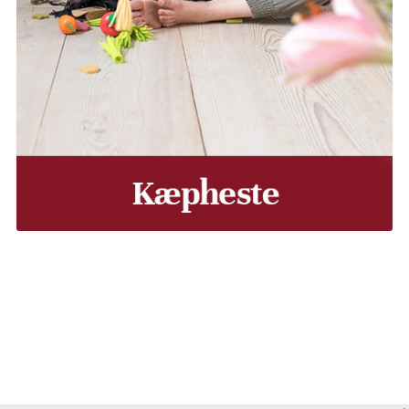
, Middelfart, Otterup eller et andet sted på Fyn? Vi leverer
Vores lastbiler kommer hele Fyn rundt i løbet af en uge, så d