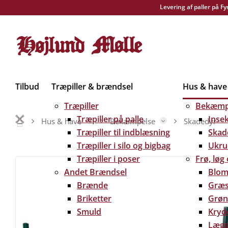
Levering af paller på F
Tilbud
Træpiller & brændsel
Hus & have
Træpiller
Bekæmp
Træpiller på palle
Inse
Hus & have
Bekæmpelse
Skadedyr
Træpiller til indblæsning
Skad
Træpiller i silo og bigbag
Ukru
Træpiller i poser
Frø, løg
Andet Brændsel
Blom
Brænde
Græs
Briketter
Grøn
Smuld
Kryd
Lægg