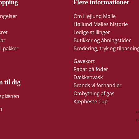
opping
Flere informationer
ngelser
Om Højlund Mølle
Højlund Mølles historie
sret
Ledige stillinger
lar
Butikker og åbningstider
il pakker
Brodering, tryk og tilpasnin
Gavekort
Rabat på foder
Dækkenvask
n til dig
Brands vi forhandler
Ombytning af gas
æsplænen
Kæpheste Cup
n