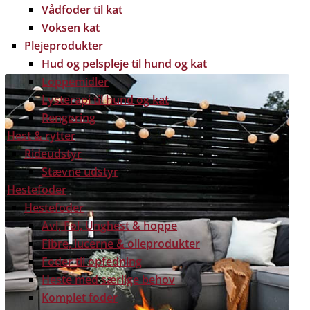
Vådfoder til kat
Voksen kat
Plejeprodukter
Hud og pelspleje til hund og kat
Loppemidler
Lysterapi til hund og kat
Rengøring
Hest & rytter
Rideudstyr
Stævne udstyr
Hestefoder
Hestefoder
Avl, Føl, Unghest & hoppe
Fibre, lucerne & olieprodukter
Foder til opfedning
Heste med særlige behov
Komplet foder