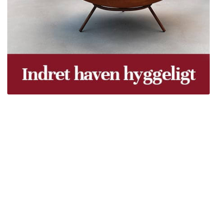
Træpiller Fyn - frit leveret
Bor du i Odense, Svendborg, Nyborg, Kerteminde,
Faaborg, Middelfart, Otterup eller et andet sted på Fyn?
Vi leverer gratis dine træpiller på hele Fyn. Uanset hvor
på Fyn du bor, kan du få leveret træpiller indenfor 5
hverdage. Vores lastbiler kommer hele Fyn rundt i
løbet af en uge, så du kan få leveret dine træpiller.