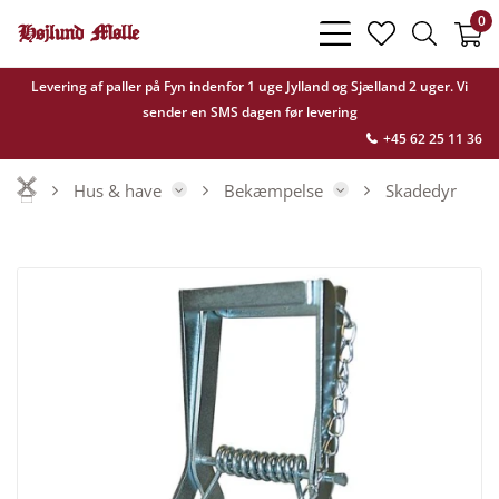
0
bars
heart
search
light
light
light
Levering af paller på Fyn indenfor 1 uge Jylland og Sjælland 2 uger. Vi
sender en SMS dagen før levering
+45 62 25 11 36
Hus & have
Bekæmpelse
Skadedyr