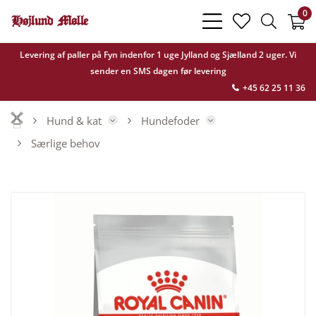
0
bars
heart
search
light
light
light
Levering af paller på Fyn indenfor 1 uge Jylland og Sjælland 2 uger. Vi
sender en SMS dagen før levering
+45 62 25 11 36
Hund & kat
Hundefoder
Særlige behov