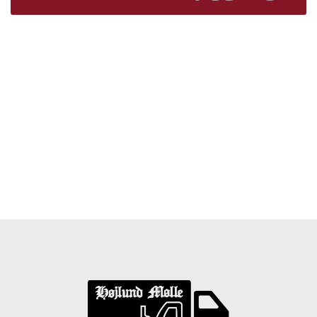
Træpiller Fyn - frit leveret
Bor du i Odense, Svendborg, Nyborg, Kerteminde,
Faaborg, Middelfart, Otterup eller et andet sted på Fyn?
Vi leverer gratis dine træpiller på hele Fyn. Uanset hvor
på Fyn du bor, kan du få leveret træpiller indenfor 5
hverdage. Vores lastbiler kommer hele Fyn rundt i
løbet af en uge, så du kan få leveret dine træpiller.