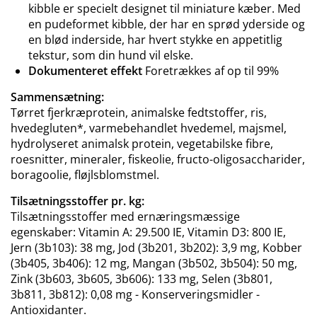
kibble er specielt designet til miniature kæber. Med
en pudeformet kibble, der har en sprød yderside og
en blød inderside, har hvert stykke en appetitlig
tekstur, som din hund vil elske.
Dokumenteret effekt
Foretrækkes af op til 99%
Sammensætning:
Tørret fjerkræprotein, animalske fedtstoffer, ris,
hvedegluten*, varmebehandlet hvedemel, majsmel,
hydrolyseret animalsk protein, vegetabilske fibre,
roesnitter, mineraler, fiskeolie, fructo-oligosaccharider,
boragoolie, fløjlsblomstmel.
Tilsætningsstoffer pr. kg:
Tilsætningsstoffer med ernæringsmæssige
egenskaber: Vitamin A: 29.500 IE, Vitamin D3: 800 IE,
Jern (3b103): 38 mg, Jod (3b201, 3b202): 3,9 mg, Kobber
(3b405, 3b406): 12 mg, Mangan (3b502, 3b504): 50 mg,
Zink (3b603, 3b605, 3b606): 133 mg, Selen (3b801,
3b811, 3b812): 0,08 mg - Konserveringsmidler -
Antioxidanter.