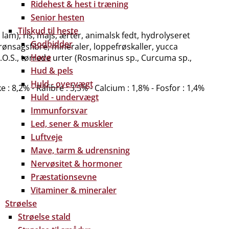
Ridehest & hest i træning
Senior hesten
Tilskud til heste
am), ris, majs, ærter, animalsk fedt, hydrolyseret
Godbidder
ønsagsfibre, mineraler, loppefrøskaller, yucca
Hove
 M.O.S., tørrede urter (Rosmarinus sp., Curcuma sp.,
Hud & pels
Huld - overvægt
 : 8,2% - Råfibre : 3,5% - Calcium : 1,8% - Fosfor : 1,4%
Huld - undervægt
Immunforsvar
Led, sener & muskler
Luftveje
Mave, tarm & udrensning
Nervøsitet & hormoner
Præstationsevne
Vitaminer & mineraler
Strøelse
Strøelse stald