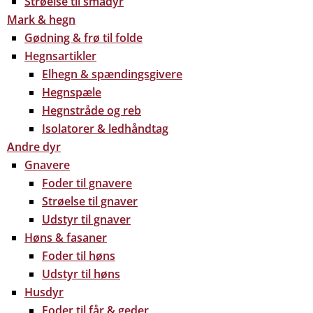
Strøelse til smådyr
Mark & hegn
Gødning & frø til folde
Hegnsartikler
Elhegn & spændingsgivere
Hegnspæle
Hegnstråde og reb
Isolatorer & ledhåndtag
Andre dyr
Gnavere
Foder til gnavere
Strøelse til gnaver
Udstyr til gnaver
Høns & fasaner
Foder til høns
Udstyr til høns
Husdyr
Foder til får & geder