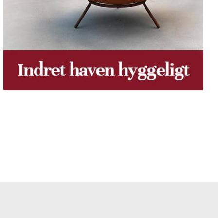
 gratis dine træpiller på hele Fyn. Uanset hvor på Fyn
u kan få leveret dine træpiller.