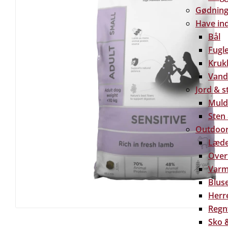
Gødning 
Have in
Bål
Fugl
Kruk
Vand
Jord & s
Muld
Sten
Outdoor
Læde
Over
Varm
Bluse
Herre
Regn
Sko &