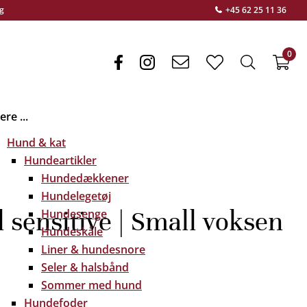
g
+45 62 25 11 36
0
facebook
instagram
envelope
heart
search
f
light
light
light
re ...
Hund & kat
Hundeartikler
Hundedækkener
Hundelegetøj
 sensitive | Small voksen
Hundesenge
Hundeskåle
Liner & hundesnore
Seler & halsbånd
Sommer med hund
Hundefoder