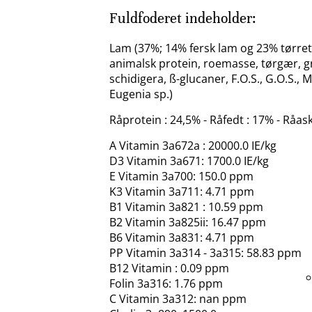
Fuldfoderet indeholder:
Lam (37%; 14% fersk lam og 23% tørret l
animalsk protein, roemasse, tørgær, gr
schidigera, ß-glucaner, F.O.S., G.O.S.,
Eugenia sp.)
Råprotein : 24,5% - Råfedt : 17% - Råaske
A Vitamin 3a672a : 20000.0 IE/kg
D3 Vitamin 3a671: 1700.0 IE/kg
E Vitamin 3a700: 150.0 ppm
K3 Vitamin 3a711: 4.71 ppm
B1 Vitamin 3a821 : 10.59 ppm
B2 Vitamin 3a825ii: 16.47 ppm
B6 Vitamin 3a831: 4.71 ppm
PP Vitamin 3a314 - 3a315: 58.83 ppm
B12 Vitamin : 0.09 ppm
Folin 3a316: 1.76 ppm
C Vitamin 3a312: nan ppm