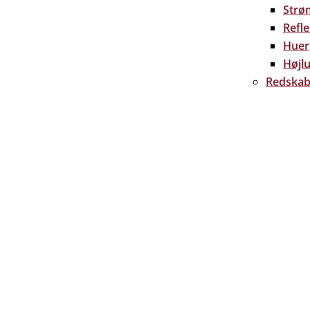
Strø
Refl
Huer
Højlu
Redskab