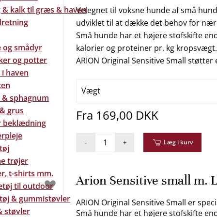
& kalk til græs & haven
Velegnet til voksne hunde af små hunde
dretning
udviklet til at dække det behov for næ
Små hunde har et højere stofskifte end 
e og smådyr
kalorier og proteiner pr. kg kropsvægt.
ker og potter
ARION Original Sensitive Small støtter
 i haven
ten
Vægt
 & sphagnum
 & grus
Fra 169,00 DKK
 beklædning
rpleje
-
+
Læg i kurv
tøj
e trøjer
r, t-shirts mm.
Arion Sensitive small m.
tøj til outdoor
tøj & gummistøvler
ARION Original Sensitive Small er spe
 støvler
Små hunde har et højere stofskifte end 