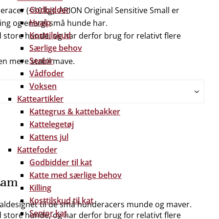
Godbidder
racer (<10 kg). ARION Original Sensitive Small er
Hvalp
ring og energi små hunde har.
Kosttilskud
store hunde, og har derfor brug for relativt flere
Særlige behov
Senior
 en mere stabil mave.
Vådfoder
Voksen
Katteartikler
Kattegrus & kattebakker
Kattelegetøj
Kattens jul
Kattefoder
Godbidder til kat
Katte med særlige behov
 Lam
Killing
Kosttilskud til kat
cialdesignet til de små hunderacers munde og maver.
Senior kat
store hunde, og har derfor brug for relativt flere