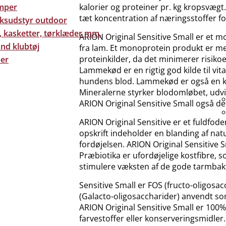
mper
kalorier og proteiner pr. kg kropsvægt.
tæt koncentration af næringsstoffer f
eksudstyr outdoor
, kasketter, tørklæder mm.
ARION Original Sensitive Small er et 
nd klubtøj
fra lam. Et monoprotein produkt er me
proteinkilder, da det minimerer risikoen
er
Lammekød er en rigtig god kilde til vi
hundens blod. Lammekød er også en kild
Mineralerne styrker blodomløbet, udvi
ARION Original Sensitive Small også det
ARION Original Sensitive er et fuldfo
opskrift indeholder en blanding af natu
fordøjelsen. ARION Original Sensitive S
Præbiotika er ufordøjelige kostfibre, s
stimulere væksten af de gode tarmbakte
Sensitive Small er FOS (fructo-oligos
(Galacto-oligosaccharider) anvendt so
ARION Original Sensitive Small er 100
farvestoffer eller konserveringsmidler.