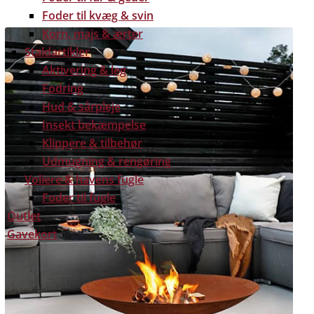
Foder til kvæg & svin
Korn, majs & ærter
Staldartikler
Aktivering & leg
Fodring
Hud & sårpleje
Insekt bekæmpelse
Klippere & tilbehør
Udmugning & rengøring
Voliere & havens fugle
Foder til fugle
Outlet
Gavekort