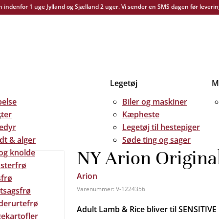
yn indenfor 1 uge Jylland og Sjælland 2 uger. Vi sender en SMS dagen før leverin
Legetøj
Me
else
Biler og maskiner
kter
Kæpheste
v
edyr
Legetøj til hestepiger
dt & alger
Søde ting og sager
NY Arion Original
 og knolde
sterfrø
Arion
frø
Varenummer:
V-1224356
tsagsfrø
derurtefrø
Adult Lamb & Rice bliver til SENSITIVE
ekartofler