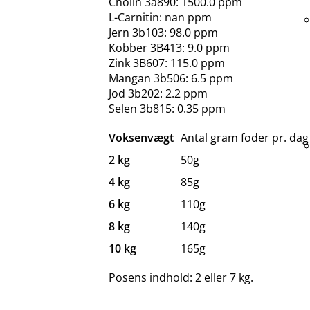
Cholin 3a890: 1500.0 ppm
L-Carnitin: nan ppm
Jern 3b103: 98.0 ppm
Kobber 3B413: 9.0 ppm
Zink 3B607: 115.0 ppm
Mangan 3b506: 6.5 ppm
Jod 3b202: 2.2 ppm
Selen 3b815: 0.35 ppm
Voksenvægt
Antal gram foder pr. dag
2 kg
50g
4 kg
85g
6 kg
110g
8 kg
140g
10 kg
165g
Posens indhold: 2 eller 7 kg.