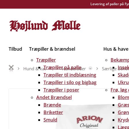
Levering af paller på F
Tilbud
Træpiller & brændsel
Hus & have
Træpiller
Bekæmp
Træpiller på palle
Inse
Hund & kat
Hundefoder
Særlige beho
Træpiller til indblæsning
Skad
Træpiller i silo og bigbag
Ukru
Træpiller i poser
Frø, løg
Andet Brændsel
Blom
Brænde
Græs
Briketter
Grøn
Smuld
Kryd
Lægg