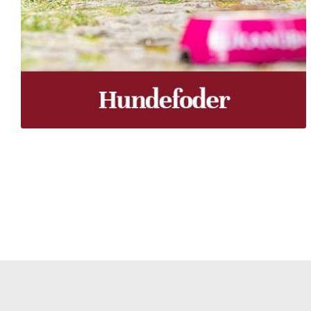
Træpiller Fyn - frit leveret
Bor du i Odense, Svendborg, Nyborg, Kerteminde, Faaborg
du bor, kan du få leveret træpiller indenfor 5 hverdage. 