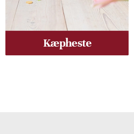
, Middelfart, Otterup eller et andet sted på Fyn? Vi leverer
Vores lastbiler kommer hele Fyn rundt i løbet af en uge, så d