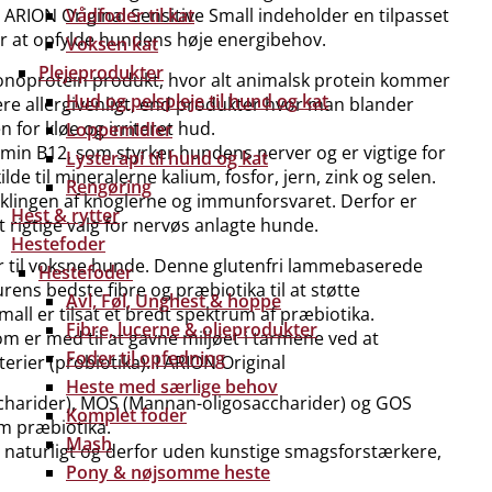
 ARION Original Sensitive Small indeholder en tilpasset
Vådfoder til kat
or at opfylde hundens høje energibehov.
Voksen kat
Plejeprodukter
monoprotein produkt, hvor alt animalsk protein kommer
Hud og pelspleje til hund og kat
re allergivenligt, end produkter hvor man blander
 for kløe og irriteret hud.
Loppemidler
tamin B12, som styrker hundens nerver og er vigtige for
Lysterapi til hund og kat
e til mineralerne kalium, fosfor, jern, zink og selen.
Rengøring
klingen af knoglerne og immunforsvaret. Derfor er
Hest & rytter
 rigtige valg for nervøs anlagte hunde.
Hestefoder
der til voksne hunde. Denne glutenfri lammebaserede
Hestefoder
rens bedste fibre og præbiotika til at støtte
Avl, Føl, Unghest & hoppe
mall er tilsat et bredt spektrum af præbiotika.
Fibre, lucerne & olieprodukter
om er med til at gavne miljøet i tarmene ved at
Foder til opfedning
rier (probiotika). I ARION Original
Heste med særlige behov
accharider), MOS (Mannan-oligosaccharider) og GOS
Komplet foder
m præbiotika.
Mash
% naturligt og derfor uden kunstige smagsforstærkere,
Pony & nøjsomme heste