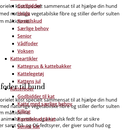
Godbidder
lorielet kost specielt sammensat til at hjælpe din hund
Hvalp
med naturlige vegetabilske fibre og stiller derfor sulten
Kosttilskud
em måltiderne.
Særlige behov
Senior
Vådfoder
Voksen
Katteartikler
Kattegrus & kattebakker
Kattelegetøj
Kattens jul
dfoder til hund
Kattefoder
Godbidder til kat
lorielet kost specielt sammensat til at hjælpe din hund
Katte med særlige behov
med naturlige vegetabilske fibre og stiller derfor sulten
Killing
em måltiderne.
å animalsk protein og animalsk fedt for at sikre
Kosttilskud til kat
er samt O3- og O6-fedtsyrer, der giver sund hud og
Senior kat