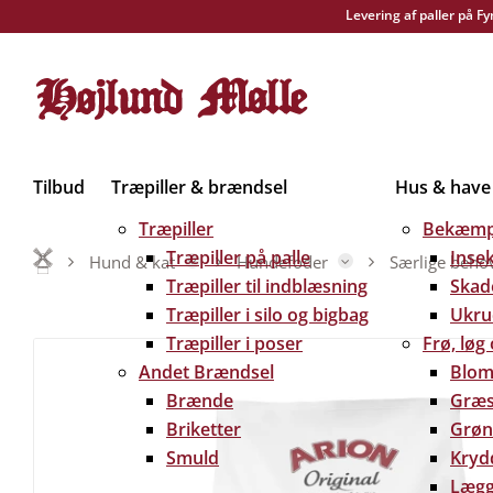
Levering af paller på F
Tilbud
Træpiller & brændsel
Hus & have
Træpiller
Bekæmp
Træpiller på palle
Inse
Hund & kat
Hundefoder
Særlige beho
Træpiller til indblæsning
Skad
Træpiller i silo og bigbag
Ukru
Træpiller i poser
Frø, løg
Andet Brændsel
Blom
Brænde
Græs
Briketter
Grøn
Smuld
Kryd
Lægg