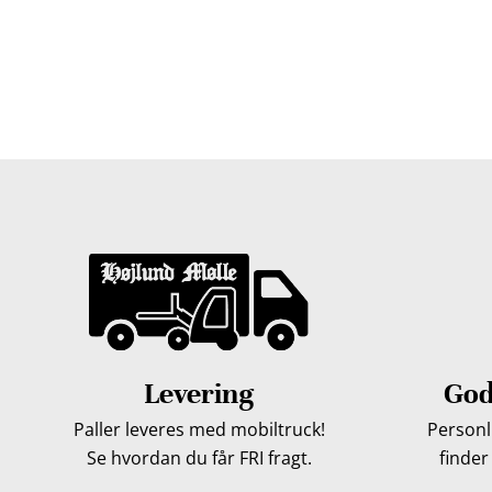
Træpiller Fyn - frit leveret
Bor du i Odense, Svendborg, Nyborg, Kerteminde, Faaborg
du bor, kan du få leveret træpiller indenfor 5 hverdage. 
Levering
God
Paller leveres med mobiltruck!
Personli
Se hvordan du får FRI fragt.
finder