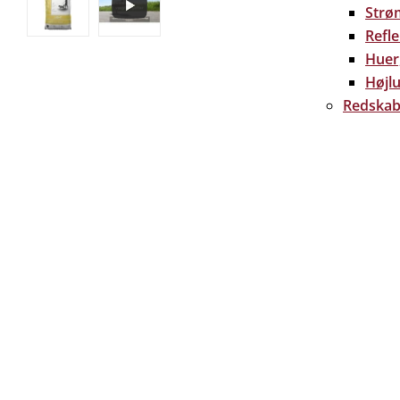
Strø
Refl
Huer
Højlu
Redskab