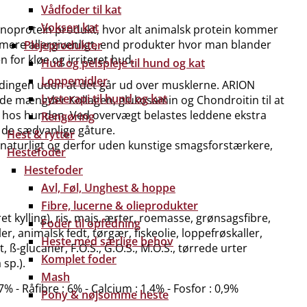
Vådfoder til kat
Voksen kat
monoprotein produkt, hvor alt animalsk protein kommer
 mere allergivenligt, end produkter hvor man blander
Plejeprodukter
 for kløe og irriteret hud.
Hud og pelspleje til hund og kat
Loppemidler
ændingen uden at det går ud over musklerne. ARION
Lysterapi til hund og kat
gede mængder Kollagen, glukosamin og Chondroitin til at
ed hos hunden. Ved overvægt belastes leddene ekstra
Rengøring
 de sædvanlige gåture.
Hest & rytter
 naturligt og derfor uden kunstige smagsforstærkere,
Hestefoder
Hestefoder
Avl, Føl, Unghest & hoppe
Fibre, lucerne & olieprodukter
ret kylling), ris, majs, ærter, roemasse, grønsagsfibre,
Foder til opfedning
r, animalsk fedt, tørgær, fiskeolie, loppefrøskaller,
Heste med særlige behov
 ß-glucaner, F.O.S., G.O.S., M.O.S., tørrede urter
Komplet foder
sp.).
Mash
7% - Råfibre : 6% - Calcium : 1,4% - Fosfor : 0,9%
Pony & nøjsomme heste