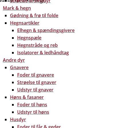
Strøelse til smådyr
Mark & hegn
Gødning & frø til folde
Hegnsartikler
Elhegn & spændingsgivere
Hegnspæle
Hegnstråde og reb
Isolatorer & ledhåndtag
Andre dyr
Gnavere
Foder til gnavere
Strøelse til gnaver
Udstyr til gnaver
Høns & fasaner
Foder til høns
Udstyr til høns
Husdyr
Foder til får & geder