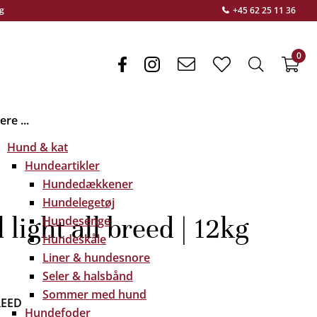
g
+45 62 25 11 36
0
facebook
instagram
envelope
heart
search
f
light
light
light
re ...
Hund & kat
Hundeartikler
Hundedækkener
Hundelegetøj
light all breed | 12kg
Hundesenge
Hundeskåle
Liner & hundesnore
Seler & halsbånd
Sommer med hund
BREED
Hundefoder