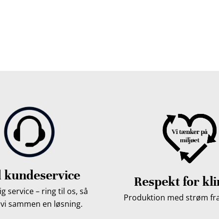
, Middelfart, Otterup eller et andet sted på Fyn? Vi leverer
Vores lastbiler kommer hele Fyn rundt i løbet af en uge, så d
 kundeservice
Respekt for kl
g service – ring til os, så
Produktion med strøm fra 
 vi sammen en løsning.