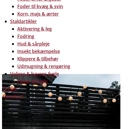
Foder til kvæg & svin
Korn, majs & ærter
Staldartikler
Aktivering & leg
Fodring
Hud & sårpleje
Insekt bekæmpelse
Klippere & tilbehør
Udmugning & rengøring
Voliere & havens fugle
Foder til fugle
Outlet
Gavekort