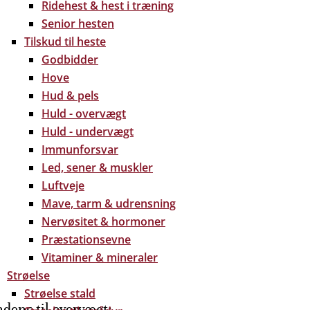
Ridehest & hest i træning
Senior hesten
Tilskud til heste
Godbidder
Hove
Hud & pels
Huld - overvægt
Huld - undervægt
Immunforsvar
Led, sener & muskler
Luftveje
Mave, tarm & udrensning
Nervøsitet & hormoner
Præstationsevne
Vitaminer & mineraler
Strøelse
Strøelse stald
dens til overvægt: