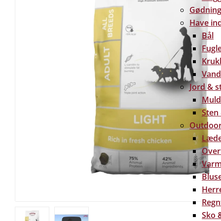
Gødning 
Have in
Bål
Fugl
Kruk
Vand
Jord & s
Muld
Sten
Outdoor
Læde
Over
Varm
Bluse
Herre
Regn
Sko &