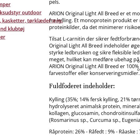
pels.
mper
eksudstyr outdoor
ARION Original Light All Breed er et 
fra kylling. Et monoprotein produkt er
, kasketter, tørklæder mm.
proteinkilder, da det minimerer risikoen
nd klubtøj
er
Tilsat L-carnitin der sikrer fedtforbr
Original Light All Breed indeholder ø
styrke ledbrusken og sikre fleksible l
meget, hvilket kan medføre ubehag på
ARION Original Light All Breed er 100%
farvestoffer eller konserveringsmidler.
Fuldfoderet indeholder:
Kylling (35%; 14% fersk kylling, 21% tør
hydrolyseret animalsk protein, minerale
kollagen, glucosamin, chondroitinsulfat,
(Rosmarinus sp., Curcuma sp., Eugenia 
Råprotein: 26% - Råfedt : 9% - Råaske : 