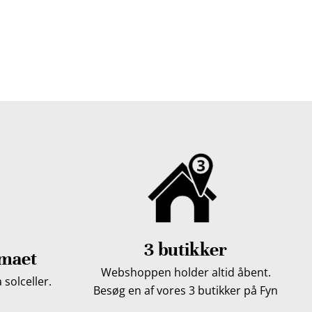
 gratis dine træpiller på hele Fyn. Uanset hvor på Fyn
u kan få leveret dine træpiller.
3 butikker
imaet
Webshoppen holder altid åbent.
solceller.
Besøg en af vores 3 butikker på Fyn