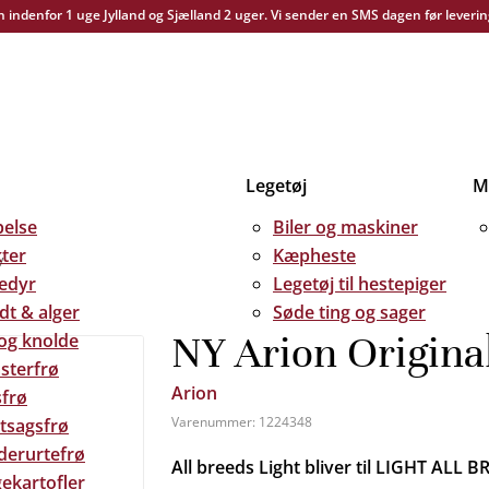
yn indenfor 1 uge Jylland og Sjælland 2 uger. Vi sender en SMS dagen før leverin
Legetøj
Me
else
Biler og maskiner
kter
Kæpheste
v
edyr
Legetøj til hestepiger
dt & alger
Søde ting og sager
NY Arion Original 
 og knolde
sterfrø
Arion
frø
Varenummer:
1224348
tsagsfrø
derurtefrø
All breeds Light bliver til LIGHT ALL 
ekartofler