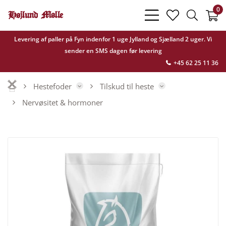
0
bars
heart
search
light
light
light
Levering af paller på Fyn indenfor 1 uge Jylland og Sjælland 2 uger. Vi
sender en SMS dagen før levering
+45 62 25 11 36
Hestefoder
Tilskud til heste
Nervøsitet & hormoner