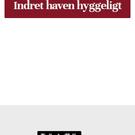
Træpiller Fyn - frit leveret
Bor du i Odense, Svendborg, Nyborg, Kerteminde,
Faaborg, Middelfart, Otterup eller et andet sted på Fyn?
Vi leverer gratis dine træpiller på hele Fyn. Uanset hvor
på Fyn du bor, kan du få leveret træpiller indenfor 5
hverdage. Vores lastbiler kommer hele Fyn rundt i
løbet af en uge, så du kan få leveret dine træpiller.