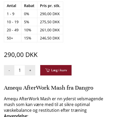
Antal
Rabat
Pris pr. stk.
1 - 9
0%
290,00 DKK
10 - 19
5%
275,50 DKK
20 - 49
10%
261,00 DKK
50+
15%
246,50 DKK
290,00 DKK
-
+
Læg i kurv
Amequ AfterWork Mash fra Dangro
Amequ AfterWork Mash er nn yderst velsmagende
mash som kan være med til at sikre optimal
væskebalance og restitution efter træning
Anvendelse: