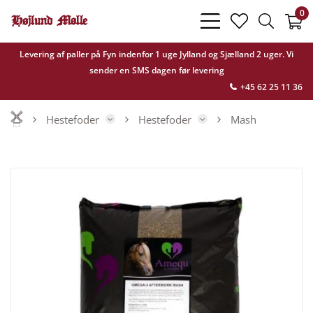
0
bars
heart
search
light
light
light
Levering af paller på Fyn indenfor 1 uge Jylland og Sjælland 2 uger. Vi
sender en SMS dagen før levering
+45 62 25 11 36
Hestefoder
Hestefoder
Mash