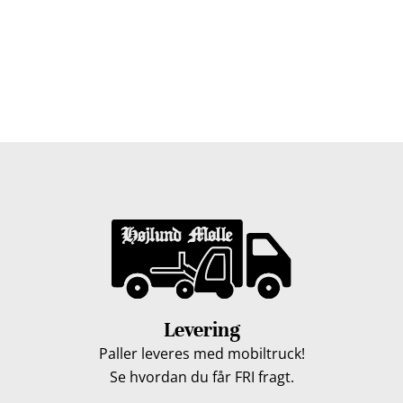
Faaborg, Middelfart, Otterup eller et andet sted på Fyn?
Vi leverer gratis dine træpiller på hele Fyn. Uanset hvor
på Fyn du bor, kan du få leveret træpiller indenfor 5
hverdage. Vores lastbiler kommer hele Fyn rundt i
løbet af en uge, så du kan få leveret dine træpiller.
Levering
Paller leveres med mobiltruck!
Se hvordan du får FRI fragt.