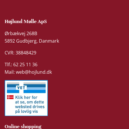
Højlund Mølle ApS
Ørbækvej 268B
5892 Gudbjerg, Danmark
CVR: 38848429
Tlf.: 62 25 11 36
Mail:
web@hojlund.dk
Online shopping