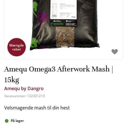
Mængde
rabat
Amequ Omega3 Afterwork Mash |
15kg
Amequ by Dangro
Varenummer:
132301210
Velsmagende mash til din hest
På lager