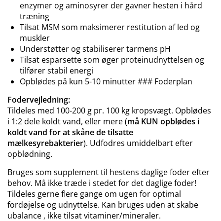
enzymer og aminosyrer der gavner hesten i hård
træning
Tilsat MSM som maksimerer restitution af led og
muskler
Understøtter og stabiliserer tarmens pH
Tilsat esparsette som øger proteinudnyttelsen og
tilfører stabil energi
Opblødes på kun 5-10 minutter ### Foderplan
Fodervejledning:
Tildeles med 100-200 g pr. 100 kg kropsvægt. Opblødes
i 1:2 dele koldt vand, eller mere (
må KUN opblødes i
koldt vand for at skåne de tilsatte
mælkesyrebakterier
). Udfodres umiddelbart efter
opblødning.
Bruges som supplement til hestens daglige foder efter
behov. Må ikke træde i stedet for det daglige foder!
Tildeles gerne flere gange om ugen for optimal
fordøjelse og udnyttelse. Kan bruges uden at skabe
ubalance , ikke tilsat vitaminer/mineraler.