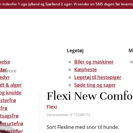
yn indenfor 1 uge Jylland og Sjælland 2 uger. Vi sender en SMS dagen før leverin
Legetøj
Me
else
Biler og maskiner
kter
Kæpheste
ndesnore
edyr
Legetøj til hestepiger
dt & alger
Søde ting og sager
Flexi New Comfor
 og knolde
sterfrø
Flexi
frø
Varenummer:
V-15249172
tsagsfrø
derurtefrø
Sort Flexline med snor til hunde.
ekartofler