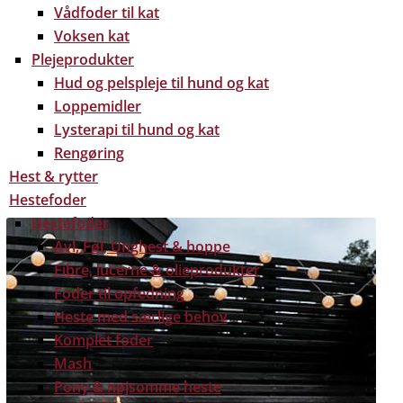
Vådfoder til kat
Voksen kat
Plejeprodukter
Hud og pelspleje til hund og kat
Loppemidler
Lysterapi til hund og kat
Rengøring
Hest & rytter
Hestefoder
Hestefoder
Avl, Føl, Unghest & hoppe
Fibre, lucerne & olieprodukter
Foder til opfedning
Heste med særlige behov
Komplet foder
Mash
Pony & nøjsomme heste