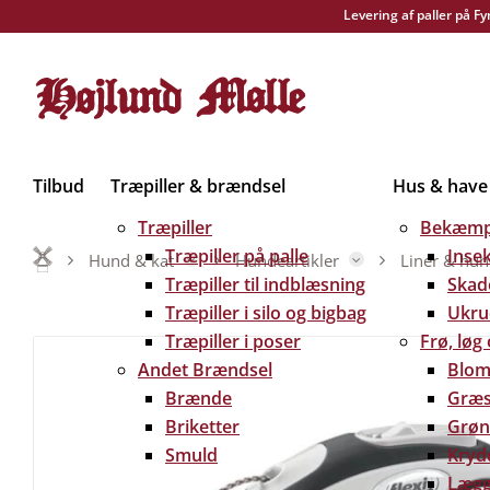
Levering af paller på F
Tilbud
Træpiller & brændsel
Hus & have
Træpiller
Bekæmp
Træpiller på palle
Inse
Hund & kat
Hundeartikler
Liner & hu
Træpiller til indblæsning
Skad
Træpiller i silo og bigbag
Ukru
Træpiller i poser
Frø, løg
Andet Brændsel
Blom
Brænde
Græs
Briketter
Grøn
Smuld
Kryd
Lægg