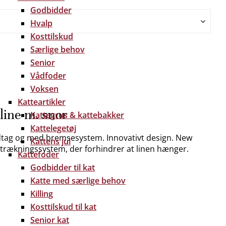
Godbidder
Hvalp
Kosttilskud
Særlige behov
Senior
Vådfoder
Voksen
Katteartikler
line m. snor
Kattegrus & kattebakker
Kattelegetøj
dtag og med bremsesystem. Innovativt design. New
Kattens jul
getrækningssystem, der forhindrer at linen hænger.
Kattefoder
Godbidder til kat
Katte med særlige behov
Killing
Kosttilskud til kat
Senior kat