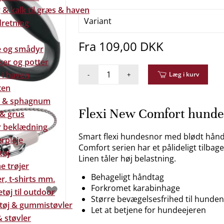
& kalk til græs & haven
Variant
dretning
Fra 109,00 DKK
e og smådyr
ker og potter
 i haven
-
+
Læg i kurv
ten
 & sphagnum
Flexi New Comfort hunde
 & grus
 beklædning
Smart flexi hundesnor med blødt hån
rpleje
Comfort serien har et pålideligt tilba
tøj
Linen tåler høj belastning.
e trøjer
Behageligt håndtag
r, t-shirts mm.
Forkromet karabinhage
tøj til outdoor
Større bevægelsesfrihed til hunden
tøj & gummistøvler
Let at betjene for hundeejeren
 støvler