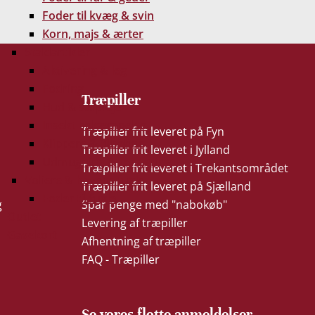
Foder til kvæg & svin
Korn, majs & ærter
Staldartikler
Aktivering & leg
Fodring
Træpiller
Hud & sårpleje
Insekt bekæmpelse
Træpiller frit leveret på Fyn
Klippere & tilbehør
Træpiller frit leveret i Jylland
Udmugning & rengøring
Træpiller frit leveret i Trekantsområdet
Voliere & havens fugle
Træpiller frit leveret på Sjælland
Foder til fugle
g
Spar penge med "nabokøb"
Outlet
Levering af træpiller
Gavekort
Afhentning af træpiller
FAQ - Træpiller
Se vores flotte anmeldelser