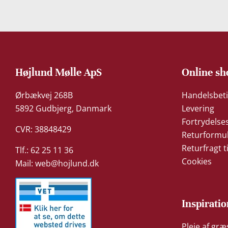
Højlund Mølle ApS
Online sh
Ørbækvej 268B
Handelsbeti
5892 Gudbjerg, Danmark
Levering
Fortrydelse
CVR: 38848429
Returformu
Returfragt t
Tlf.: 62 25 11 36
Cookies
Mail:
web@hojlund.dk
Inspiratio
Pleje af gr