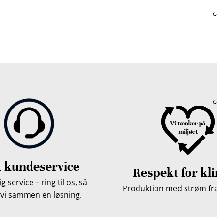
, Middelfart, Otterup eller et andet sted på Fyn? Vi leverer
Vores lastbiler kommer hele Fyn rundt i løbet af en uge, så d
 kundeservice
Respekt for kl
g service – ring til os, så
Produktion med strøm fra 
 vi sammen en løsning.