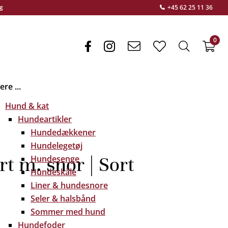
g
+45 62 25 11 36
0
facebook
instagram
envelope
heart
search
f
light
light
light
re ...
Hund & kat
Hundeartikler
Hundedækkener
Hundelegetøj
t m. snor | Sort
Hundesenge
Hundeskåle
Liner & hundesnore
Seler & halsbånd
Sommer med hund
Hundefoder