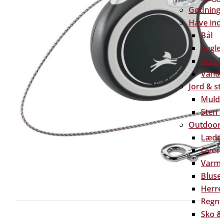
Gødning 
Have in
Bål
Fugl
Kruk
Vand
Jord & s
Muld
Sten
Outdoor
Læde
Over
Varm
Bluse
Herre
Regn
Sko &