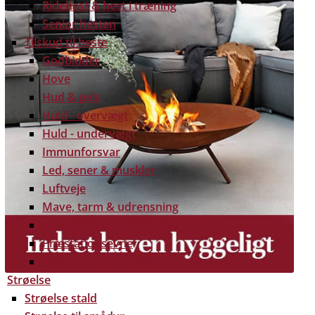
Ridehest & hest i træning
Senior hesten
Tilskud til heste
Godbidder
Hove
Hud & pels
Huld - overvægt
Huld - undervægt
Immunforsvar
Led, sener & muskler
Luftveje
Mave, tarm & udrensning
Nervøsitet & hormoner
Præstationsevne
Vitaminer & mineraler
Strøelse
Strøelse stald