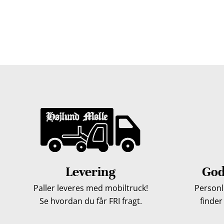
Træpiller Fyn - frit leveret
Bor du i Odense, Svendborg, Nyborg, Kerteminde, Faaborg
du bor, kan du få leveret træpiller indenfor 5 hverdage. 
Levering
God
Paller leveres med mobiltruck!
Personli
Se hvordan du får FRI fragt.
finder