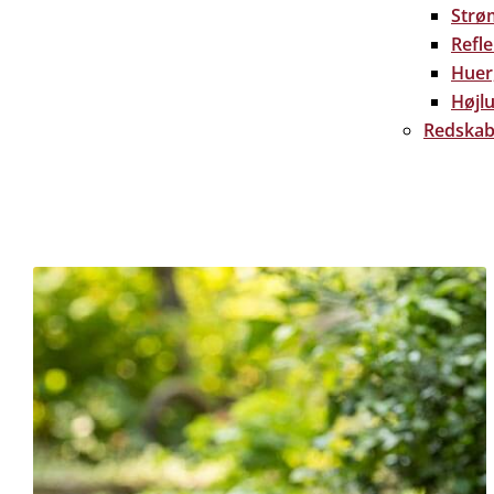
Strø
Refl
Huer
Højlu
Redskab