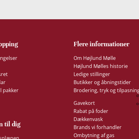
opping
Flere informationer
ngelser
Om Højlund Mølle
Højlund Mølles historie
sret
Ledige stillinger
lar
Butikker og åbningstider
il pakker
Brodering, tryk og tilpasnin
Gavekort
Rabat på foder
Dækkenvask
n til dig
Brands vi forhandler
Ombytning af gas
æsplænen