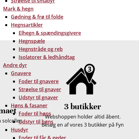
Strøelse til smådyr
Mark & hegn
Gødning & frø til folde
 gratis dine træpiller på hele Fyn. Uanset hvor på Fyn
Hegnsartikler
u kan få leveret dine træpiller.
Elhegn & spændingsgivere
Hegnspæle
Hegnstråde og reb
Isolatorer & ledhåndtag
Andre dyr
Gnavere
Foder til gnavere
Strøelse til gnaver
Udstyr til gnaver
3 butikker
Høns & fasaner
imaet
Foder til høns
Webshoppen holder altid åbent.
solceller.
Udstyr til høns
Besøg en af vores 3 butikker på Fyn
Husdyr
Foder til får & geder