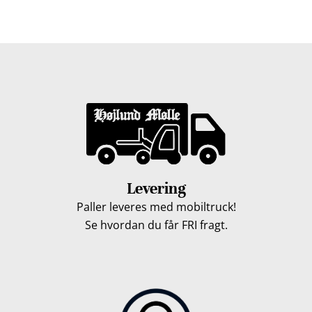
løbet af en uge, så du kan få leveret dine træpiller.
Levering
Paller leveres med mobiltruck!
Se hvordan du får FRI fragt.