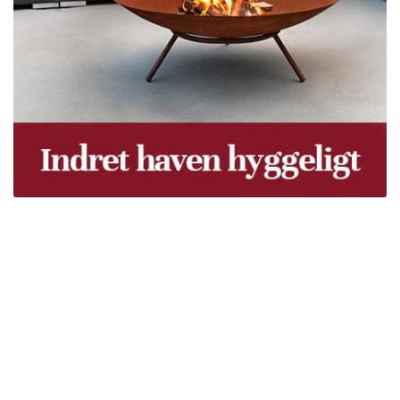
Træpiller Fyn - frit leveret
Bor du i Odense, Svendborg, Nyborg, Kerteminde,
Faaborg, Middelfart, Otterup eller et andet sted på Fyn?
Vi leverer gratis dine træpiller på hele Fyn. Uanset hvor
på Fyn du bor, kan du få leveret træpiller indenfor 5
hverdage. Vores lastbiler kommer hele Fyn rundt i