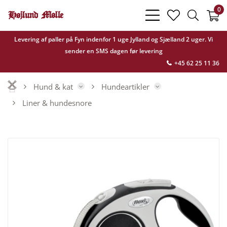
0
bars
heart
search
light
light
light
Levering af paller på Fyn indenfor 1 uge Jylland og Sjælland 2 uger. Vi
sender en SMS dagen før levering
+45 62 25 11 36
Hund & kat
Hundeartikler
Liner & hundesnore