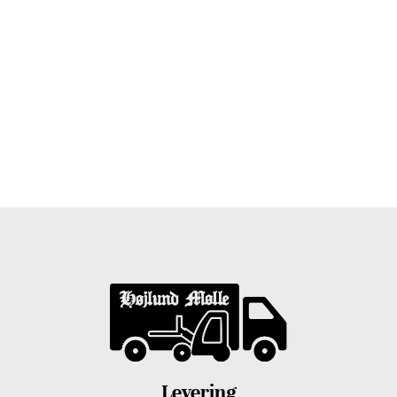
Træpiller Fyn - frit leveret
Bor du i Odense, Svendborg, Nyborg, Kerteminde,
Faaborg, Middelfart, Otterup eller et andet sted på Fyn?
Vi leverer gratis dine træpiller på hele Fyn. Uanset hvor
på Fyn du bor, kan du få leveret træpiller indenfor 5
hverdage. Vores lastbiler kommer hele Fyn rundt i
løbet af en uge, så du kan få leveret dine træpiller.
Levering