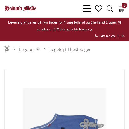
0
bars
heart
search
light
light
light
Levering af paller på Fyn indenfor 1 uge Jylland og Sjælland 2 uger. Vi
sender en SMS dagen før levering
+45 62 25 11 36
Legetøj
Legetøj til hestepiger