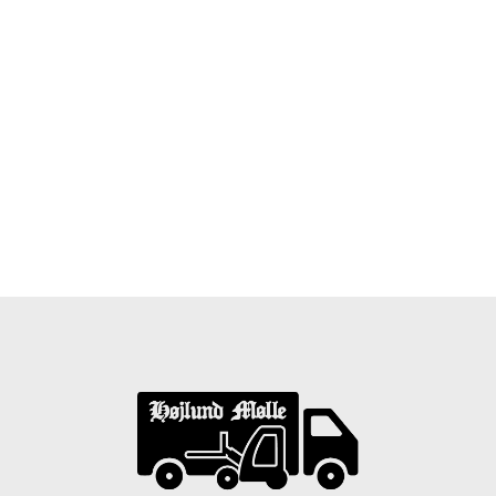
Træpiller Fyn - frit leveret
Bor du i Odense, Svendborg, Nyborg, Kerteminde,
Faaborg, Middelfart, Otterup eller et andet sted på Fyn?
Vi leverer gratis dine træpiller på hele Fyn. Uanset hvor
på Fyn du bor, kan du få leveret træpiller indenfor 5
hverdage. Vores lastbiler kommer hele Fyn rundt i
løbet af en uge, så du kan få leveret dine træpiller.