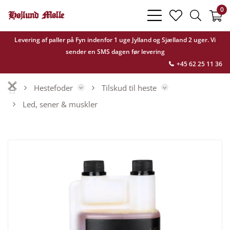
0
bars
heart
search
light
light
light
Levering af paller på Fyn indenfor 1 uge Jylland og Sjælland 2 uger. Vi
sender en SMS dagen før levering
+45 62 25 11 36
Hestefoder
Tilskud til heste
Led, sener & muskler