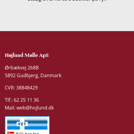
Højlund Mølle ApS
Ørbækvej 268B
5892 Gudbjerg, Danmark
CVR: 38848429
Tlf.: 62 25 11 36
Mail:
web@hojlund.dk