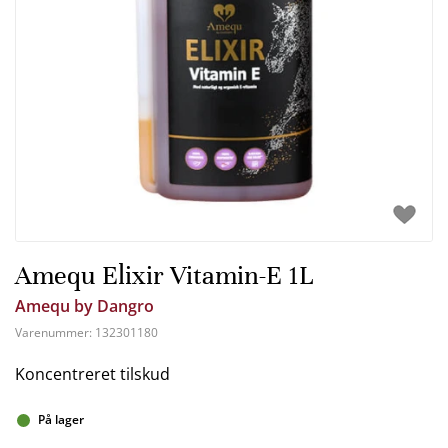
Amequ Elixir Vitamin-E 1L
Amequ by Dangro
Varenummer:
132301180
Koncentreret tilskud
På lager