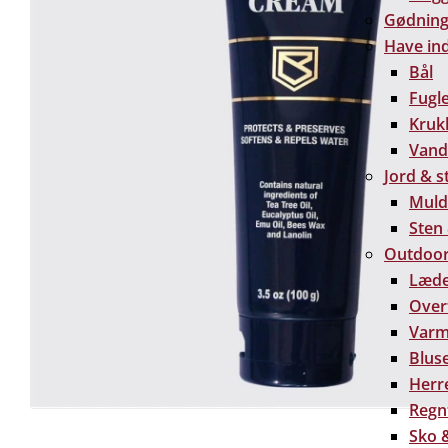
Gødning 
Have in
Bål
Fugl
Kruk
Vand
Jord & s
Muld
Sten
Outdoor
Læde
Over
Varm
Bluse
Herre
Regn
Sko &