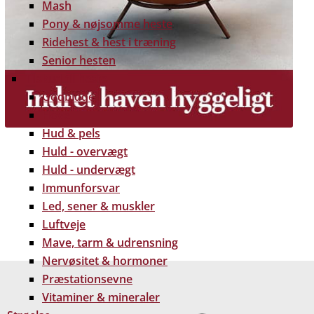
Mash
Pony & nøjsomme heste
Ridehest & hest i træning
Senior hesten
Tilskud til heste
Godbidder
Hove
Hud & pels
Huld - overvægt
Huld - undervægt
Immunforsvar
Led, sener & muskler
 gratis dine træpiller på hele Fyn. Uanset hvor på Fyn
Luftveje
u kan få leveret dine træpiller.
Mave, tarm & udrensning
Nervøsitet & hormoner
Præstationsevne
Vitaminer & mineraler