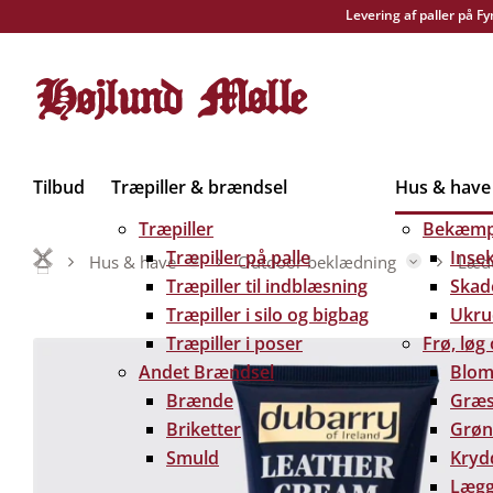
Levering af paller på F
Tilbud
Træpiller & brændsel
Hus & have
Træpiller
Bekæmp
Træpiller på palle
Inse
Hus & have
Outdoor beklædning
Læde
Træpiller til indblæsning
Skad
Træpiller i silo og bigbag
Ukru
Træpiller i poser
Frø, løg
Andet Brændsel
Blom
Brænde
Græs
Briketter
Grøn
Smuld
Kryd
Lægg