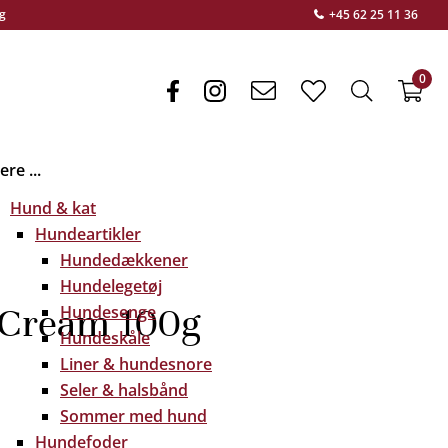
g
+45 62 25 11 36
0
facebook
instagram
envelope
heart
search
f
light
light
light
re ...
Hund & kat
Hundeartikler
Hundedækkener
Hundelegetøj
 Cream 100g
Hundesenge
Hundeskåle
Liner & hundesnore
Seler & halsbånd
Sommer med hund
Hundefoder