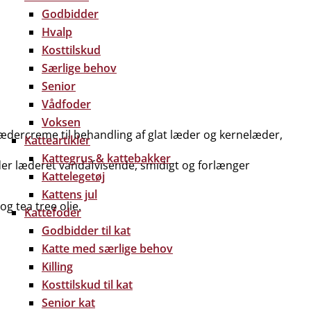
Godbidder
Hvalp
Kosttilskud
Særlige behov
Senior
Vådfoder
Voksen
ædercreme til behandling af glat læder og kernelæder,
Katteartikler
Kattegrus & kattebakker
er læderet vandafvisende, smidigt og forlænger
Kattelegetøj
Kattens jul
og tea tree olie.
Kattefoder
Godbidder til kat
Katte med særlige behov
Killing
Kosttilskud til kat
Senior kat