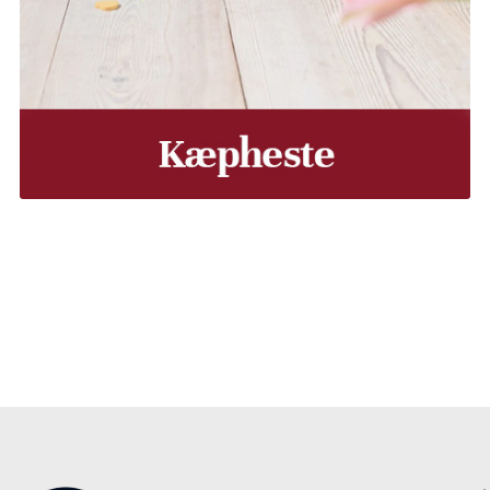
, Middelfart, Otterup eller et andet sted på Fyn? Vi leverer
Vores lastbiler kommer hele Fyn rundt i løbet af en uge, så d