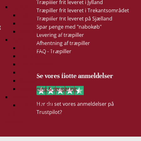
Træpiller frit leveret i Jylland
Husdyr
Træpiller frit leveret i Trekantsområdet
Foder til får & geder
Træpiller frit leveret på Sjælland
Foder til kvæg & svin
g
Spar penge med "nabokøb"
Korn, majs & ærter
Levering af træpiller
Staldartikler
Afhentning af træpiller
Aktivering & leg
FAQ - Træpiller
Fodring
Hud & sårpleje
Insekt bekæmpelse
Se vores flotte anmeldelser
Klippere & tilbehør
Udmugning & rengøring
Voliere & havens fugle
Har du set vores anmeldelser på
Foder til fugle
Trustpilot?
Outlet
Gavekort