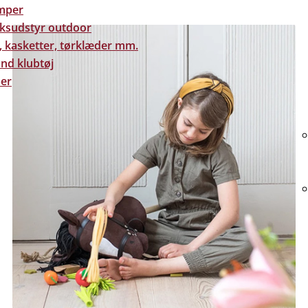
mper
eksudstyr outdoor
, kasketter, tørklæder mm.
nd klubtøj
er