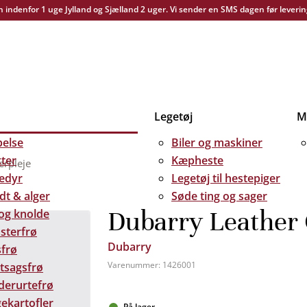
yn indenfor 1 uge Jylland og Sjælland 2 uger. Vi sender en SMS dagen før leverin
Legetøj
Me
else
Biler og maskiner
kter
Kæpheste
rpleje
edyr
Legetøj til hestepiger
dt & alger
Søde ting og sager
Dubarry Leather
 og knolde
sterfrø
Dubarry
frø
Varenummer:
1426001
tsagsfrø
derurtefrø
ekartofler
På lager