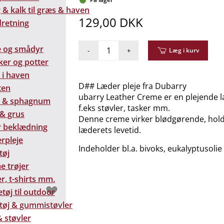
& kalk til græs & haven
129,00 DKK
dretning
e og smådyr
-
+
Læg i kurv
ker og potter
 i haven
D## Læder pleje fra Dubarry
ten
ubarry Leather Creme er en plejende l
 & sphagnum
f.eks støvler, tasker mm.
 & grus
Denne creme virker blødgørende, hold
 beklædning
læderets levetid.
rpleje
Indeholder bl.a. bivoks, eukalyptusolie 
tøj
e trøjer
r, t-shirts mm.
tøj til outdoor
tøj & gummistøvler
 støvler