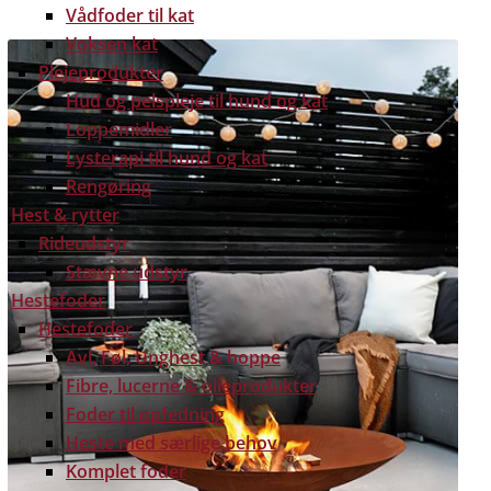
Vådfoder til kat
Voksen kat
Plejeprodukter
Hud og pelspleje til hund og kat
Loppemidler
Lysterapi til hund og kat
Rengøring
Hest & rytter
Rideudstyr
Stævne udstyr
Hestefoder
Hestefoder
Avl, Føl, Unghest & hoppe
Fibre, lucerne & olieprodukter
Foder til opfedning
Heste med særlige behov
Komplet foder