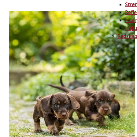
Strø
Refl
Huer
Højlu
Redskab