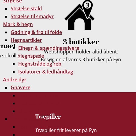
Strøelse
Strøelse stald
Strøelse til smådyr
Mark & hegn
Gødning & frø til folde
Hegnsartikler
3 butikker
imaet
Elhegn & spændingsgivere
Webshoppen holder altid åbent.
solceller.
Hegnspæle
Besøg en af vores 3 butikker på Fyn
Hegnstråde og reb
Isolatorer & ledhåndtag
Andre dyr
Gnavere
Foder til gnavere
Strøelse til gnaver
Udstyr til gnaver
Træpiller
Høns & fasaner
Foder til høns
Træpiller frit leveret på Fyn
Udstyr til høns