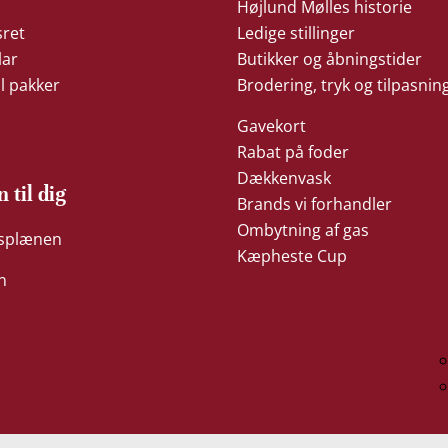
Højlund Mølles historie
sret
Ledige stillinger
lar
Butikker og åbningstider
il pakker
Brodering, tryk og tilpasnin
Gavekort
Rabat på foder
Dækkenvask
n til dig
Brands vi forhandler
Ombytning af gas
æsplænen
Kæpheste Cup
n