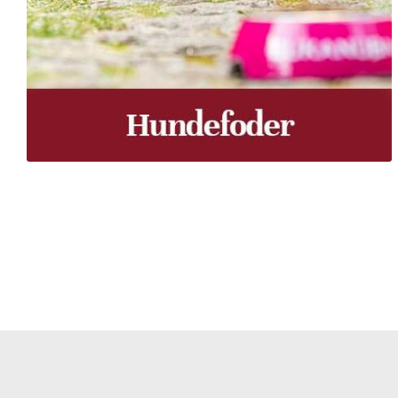
Træpiller Fyn - frit leveret
Bor du i Odense, Svendborg, Nyborg, Kerteminde, Faaborg
du bor, kan du få leveret træpiller indenfor 5 hverdage. 