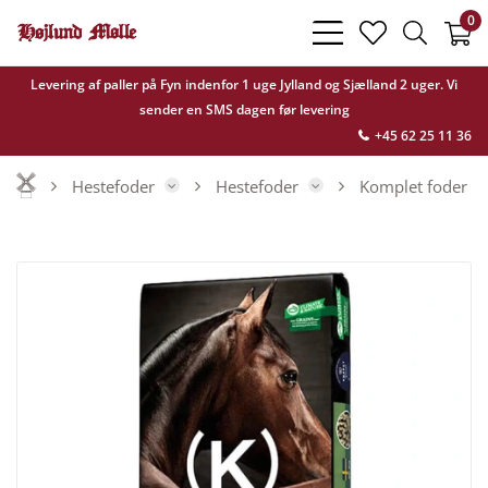
0
bars
heart
search
light
light
light
Levering af paller på Fyn indenfor 1 uge Jylland og Sjælland 2 uger. Vi
sender en SMS dagen før levering
+45 62 25 11 36
Hestefoder
Hestefoder
Komplet foder