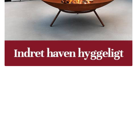
Træpiller Fyn - frit leveret
Bor du i Odense, Svendborg, Nyborg, Kerteminde,
Faaborg, Middelfart, Otterup eller et andet sted på Fyn?
Vi leverer gratis dine træpiller på hele Fyn. Uanset hvor
på Fyn du bor, kan du få leveret træpiller indenfor 5
hverdage. Vores lastbiler kommer hele Fyn rundt i