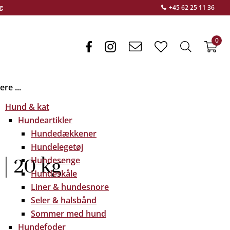
g
+45 62 25 11 36
0
facebook
instagram
envelope
heart
search
f
light
light
light
re ...
Hund & kat
Hundeartikler
Hundedækkener
Hundelegetøj
| 20 kg
Hundesenge
Hundeskåle
Liner & hundesnore
Seler & halsbånd
Sommer med hund
Hundefoder