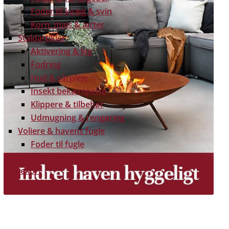
Foder til kvæg & svin
Korn, majs & ærter
Staldartikler
Aktivering & leg
Fodring
Hud & sårpleje
Insekt bekæmpelse
Klippere & tilbehør
Udmugning & rengøring
Voliere & havens fugle
Foder til fugle
Outlet
Gavekort