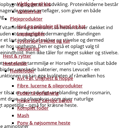
Vådfoder til kat
lopbygning og generel udvikling. Proteinkilderne består
lsmagende grønne ærteflager, som giver en både
Voksen kat
ng.
Plejeprodukter
Hud og pelspleje til hund og kat
 vitaminer og mineraler, så hesten bliver dækket ind
 uden store daglige fodermængder. Blandingen
Loppemidler
ver et lavt indhold af sukker og stivelse og dermed
Lysterapi til hund og kat
er hos ungheste. Den er også et oplagt valg til
Rengøring
einindhold, men ikke tåler for meget sukker og stivelse.
Hest & rytter
tte et sundt tarmmiljø er HorsePro Unique tilsat både
Hestefoder
 binder uønskede bakterier, mens Levucell – en
Hestefoder
unktionen og kan øge kvaliteten af råmælken hos
Avl, Føl, Unghest & hoppe
Fibre, lucerne & olieprodukter
r tilsat en nøje udvalgt urteblanding med rosmarin,
Foder til opfedning
 drue- og olivenkvas, som giver naturlige
Heste med særlige behov
t appetitlig – også for kræsne heste.
Komplet foder
Mash
Pony & nøjsomme heste
lle aminosyrer