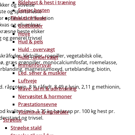
Ridehest & hest i træning
kker og stivelse
Senior hesten
gste og sportsheste
or optimal tarmfunktion
Tilskud til heste
ekvas og olivenkvas
Godbidder
kræsne heste elsker
Hove
og generel trivsel
Hud & pels
Huld - overvægt
kråfoder, klidpiller, roepiller, vegetabilsk olie,
Huld - undervægt
hø, græs grønpiller, monocalciumfosfat, roemelasse,
Immunforsvar
forblanding, magnesiumoxyd, urteblanding, biotin,
Led, sener & muskler
Luftveje
d. råprotein, 8 % råfedt, 8,49 g lysin, 2,11 g methionin,
Mave, tarm & udrensning
Nervøsitet & hormoner
Præstationsevne
kvalitet (min. 1,75 kg hø/wrap pr. 100 kg hest pr.
Vitaminer & mineraler
erstand og trivsel.
Strøelse
Strøelse stald