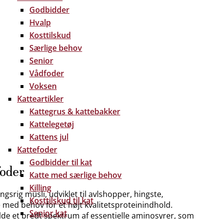
Godbidder
Hvalp
Kosttilskud
Særlige behov
Senior
Vådfoder
Voksen
Katteartikler
Kattegrus & kattebakker
Kattelegetøj
Kattens jul
Kattefoder
Godbidder til kat
foder
Katte med særlige behov
Killing
srig müsli, udviklet til avlshopper, hingste,
Kosttilskud til kat
 med behov for et højt kvalitetsproteinindhold.
Senior kat
olde et bredt spektrum af essentielle aminosyrer, som