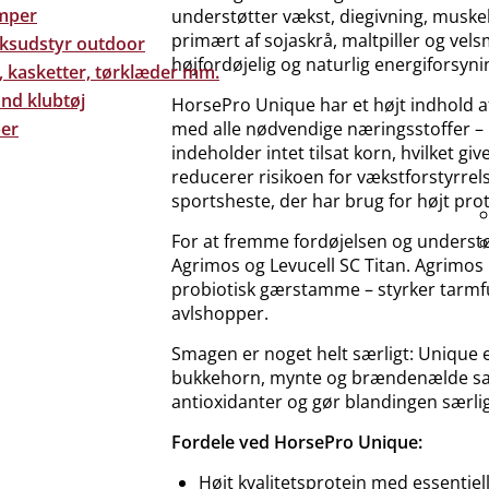
mper
understøtter vækst, diegivning, muske
primært af sojaskrå, maltpiller og ve
eksudstyr outdoor
højfordøjelig og naturlig energiforsyni
, kasketter, tørklæder mm.
nd klubtøj
HorsePro Unique har et højt indhold af
er
med alle nødvendige næringsstoffer –
indeholder intet tilsat korn, hvilket gi
reducerer risikoen for vækstforstyrrels
sportsheste, der har brug for højt prot
For at fremme fordøjelsen og understø
Agrimos og Levucell SC Titan. Agrimos
probiotisk gærstamme – styrker tarmf
avlshopper.
Smagen er noget helt særligt: Unique e
bukkehorn, mynte og brændenælde samt
antioxidanter og gør blandingen særlig
Fordele ved HorsePro Unique:
Højt kvalitetsprotein med essentie