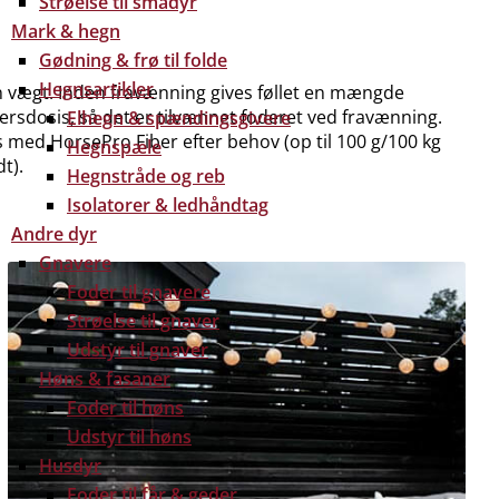
Strøelse til smådyr
Mark & hegn
Gødning & frø til folde
Hegnsartikler
en vægt. Inden fravænning gives føllet en mængde
dersdosis, så det er tilvænnet foderet ved fravænning.
Elhegn & spændingsgivere
med HorsePro Fiber efter behov (op til 100 g/100 kg
Hegnspæle
t).
Hegnstråde og reb
Isolatorer & ledhåndtag
Andre dyr
Gnavere
Foder til gnavere
Strøelse til gnaver
Udstyr til gnaver
Høns & fasaner
Foder til høns
Udstyr til høns
Husdyr
Foder til får & geder