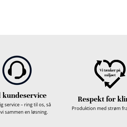
, Middelfart, Otterup eller et andet sted på Fyn? Vi leverer
Vores lastbiler kommer hele Fyn rundt i løbet af en uge, så d
 kundeservice
Respekt for kl
g service – ring til os, så
Produktion med strøm fra 
 vi sammen en løsning.