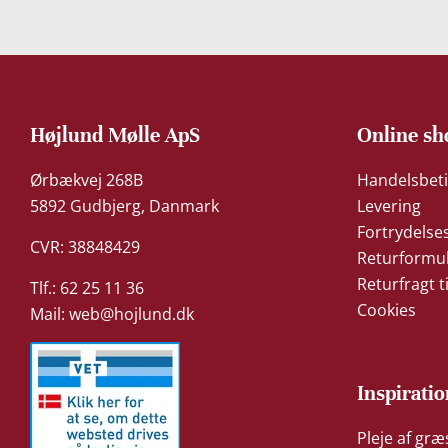
Højlund Mølle ApS
Online sh
Ørbækvej 268B
Handelsbeti
5892 Gudbjerg, Danmark
Levering
Fortrydelse
CVR: 38848429
Returformu
Returfragt t
Tlf.: 62 25 11 36
Cookies
Mail:
web@hojlund.dk
Inspiratio
Pleje af gr