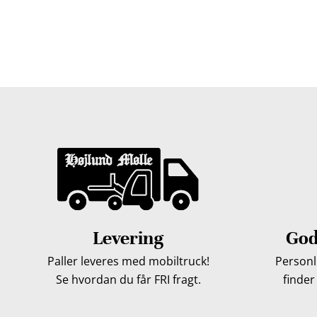
Træpiller Fyn - frit leveret
Bor du i Odense, Svendborg, Nyborg, Kerteminde, Faaborg
du bor, kan du få leveret træpiller indenfor 5 hverdage. 
Levering
God
Paller leveres med mobiltruck!
Personli
Se hvordan du får FRI fragt.
finder