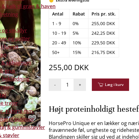
Ekstra leveringstid
& kalk til græs & haven
dretning
Antal
Rabat
Pris pr. stk.
1 - 9
0%
255,00 DKK
e og smådyr
10 - 19
5%
242,25 DKK
ker og potter
20 - 49
10%
229,50 DKK
 i haven
50+
15%
216,75 DKK
ten
 & sphagnum
255,00 DKK
 & grus
 beklædning
-
+
Læg i kurv
rpleje
tøj
e trøjer
Højt proteinholdigt heste
r, t-shirts mm.
tøj til outdoor
HorsePro Unique er en lækker og næring
tøj & gummistøvler
fravænnede føl, ungheste og rideheste
 støvler
Blandingen skiller sig ud ved at indeh