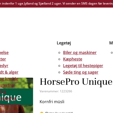
yn indenfor 1 uge Jylland og Sjælland 2 uger. Vi sender en SMS dagen før leverin
Legetøj
Me
else
Biler og maskiner
kter
Kæpheste
edyr
Legetøj til hestepiger
dt & alger
Søde ting og sager
HorsePro Unique 
 og knolde
sterfrø
frø
Varenummer:
1223266
tsagsfrø
Kornfri müsli
derurtefrø
ekartofler