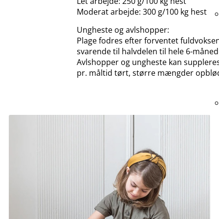
Let arbejde: 250 g/100 kg hest
Moderat arbejde: 300 g/100 kg hest
Ungheste og avlshopper:
Plage fodres efter forventet fuldvoks
svarende til halvdelen til hele 6-måne
Avlshopper og ungheste kan suppleres 
pr. måltid tørt, større mængder opblød