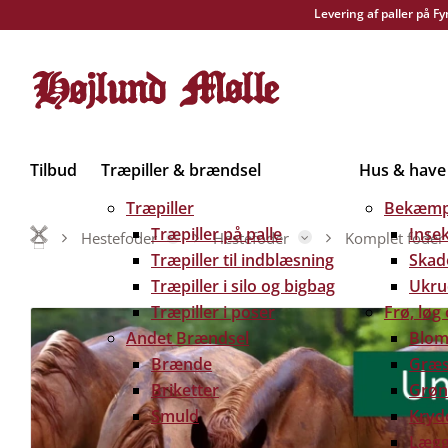
Levering af paller på F
Tilbud
Træpiller & brændsel
Hus & have
Træpiller
Bekæmp
Træpiller på palle
Inse
Hestefoder
Hestefoder
Komplet foder
Træpiller til indblæsning
Skad
Træpiller i silo og bigbag
Ukru
Træpiller i poser
Frø, løg
Andet Brændsel
Blom
Brænde
Græs
Briketter
Grøn
Smuld
Kryd
Lægg