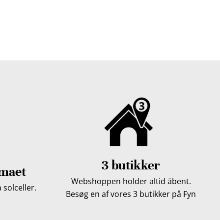
 gratis dine træpiller på hele Fyn. Uanset hvor på Fyn
u kan få leveret dine træpiller.
3 butikker
imaet
Webshoppen holder altid åbent.
solceller.
Besøg en af vores 3 butikker på Fyn