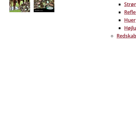
Strø
Refl
Huer
Højlu
Redskab