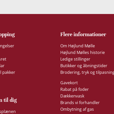
opping
Flere informationer
ngelser
Om Højlund Mølle
Højlund Mølles historie
sret
Ledige stillinger
lar
Butikker og åbningstider
il pakker
Brodering, tryk og tilpasnin
Gavekort
Rabat på foder
Dækkenvask
n til dig
Brands vi forhandler
Ombytning af gas
æsplænen