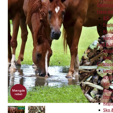
Gødning 
Have in
Bål
Fugl
Kruk
Vand
Jord & s
Muld
Sten
Outdoor
Læde
Over
Varm
Bluse
Mængde
rabat
Herre
Regn
Sko &