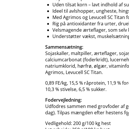
Uden tilsat korn – lavt indhold af su
Ideel til avlshopper, ungheste, hin
Med Agrimos og Levucell SC Titan f
Rig på antioxidanter fra urter, dru
Velsmagende ærteflager, som selv 
Understøtter vækst, muskelsætning 
Sammensætning:
Sojaskaller, maltpiller, ærteflager, sojas
calciumcarbonat (foderkridt), lucerne
natriumklorid, hørfrø, ølgær, vitamin
Agrimos, Levucell SC Titan.
0,89 FE/kg, 15,5 % råprotein, 11,9 % for
10,3 % stivelse, 6,5 % sukker.
Fodervejledning:
Udfodres sammen med grovfoder af god 
dag). Tilpas mængden efter hestens fod
Vedligehold: 200 g/100 kg hest