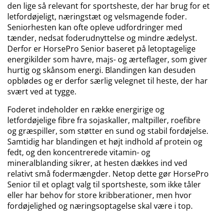
den lige så relevant for sportsheste, der har brug for et
letfordøjeligt, næringstæt og velsmagende foder.
Seniorhesten kan ofte opleve udfordringer med
tænder, nedsat foderudnyttelse og mindre ædelyst.
Derfor er HorsePro Senior baseret på letoptagelige
energikilder som havre, majs- og ærteflager, som giver
hurtig og skånsom energi. Blandingen kan desuden
opblødes og er derfor særlig velegnet til heste, der har
svært ved at tygge.
Foderet indeholder en række energirige og
letfordøjelige fibre fra sojaskaller, maltpiller, roefibre
og græspiller, som støtter en sund og stabil fordøjelse.
Samtidig har blandingen et højt indhold af protein og
fedt, og den koncentrerede vitamin- og
mineralblanding sikrer, at hesten dækkes ind ved
relativt små fodermængder. Netop dette gør HorsePro
Senior til et oplagt valg til sportsheste, som ikke tåler
eller har behov for store kribberationer, men hvor
fordøjelighed og næringsoptagelse skal være i top.