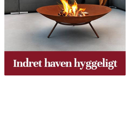
Træpiller Fyn - frit leveret
Bor du i Odense, Svendborg, Nyborg, Kerteminde,
Faaborg, Middelfart, Otterup eller et andet sted på Fyn?
Vi leverer gratis dine træpiller på hele Fyn. Uanset hvor