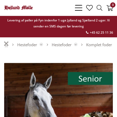
0
bars
heart
search
light
light
light
Levering af paller på Fyn indenfor 1 uge Jylland og Sjælland 2 uger. Vi
sender en SMS dagen før levering
+45 62 25 11 36
Hestefoder
Hestefoder
Komplet foder