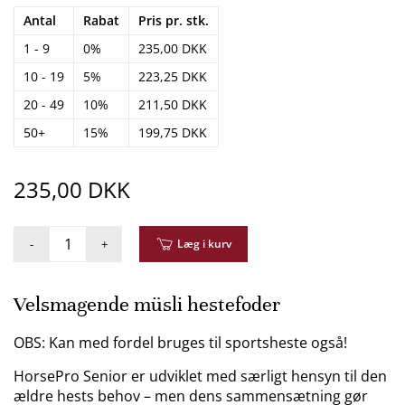
Antal
Rabat
Pris pr. stk.
1 - 9
0%
235,00 DKK
10 - 19
5%
223,25 DKK
20 - 49
10%
211,50 DKK
50+
15%
199,75 DKK
235,00 DKK
-
+
Læg i kurv
Velsmagende müsli hestefoder
OBS: Kan med fordel bruges til sportsheste også!
HorsePro Senior er udviklet med særligt hensyn til den
ældre hests behov – men dens sammensætning gør