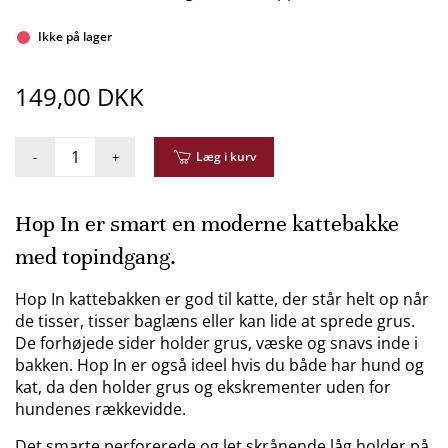
Ikke på lager
149,00 DKK
-
+
Læg i kurv
Hop In er smart en moderne kattebakke
med topindgang.
Hop In kattebakken er god til katte, der står helt op når
de tisser, tisser baglæns eller kan lide at sprede grus.
De forhøjede sider holder grus, væske og snavs inde i
bakken. Hop In er også ideel hvis du både har hund og
kat, da den holder grus og ekskrementer uden for
hundenes rækkevidde.
Det smarte perforerede og let skrånende låg holder på