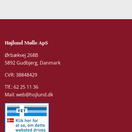
Højlund Mølle ApS
Ørbækvej 268B
5892 Gudbjerg, Danmark
CVR: 38848429
Tlf.: 62 25 11 36
Mail:
web@hojlund.dk