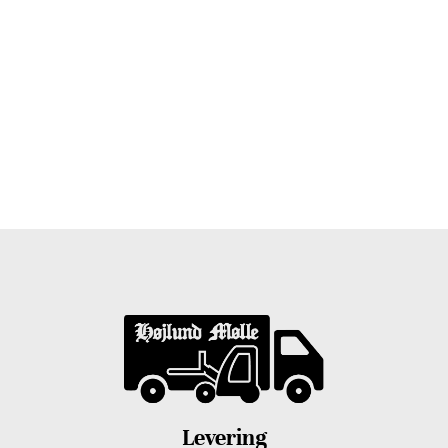
Træpiller Fyn - frit leveret
Bor du i Odense, Svendborg, Nyborg, Kerteminde,
Faaborg, Middelfart, Otterup eller et andet sted på Fyn?
Vi leverer gratis dine træpiller på hele Fyn. Uanset hvor
på Fyn du bor, kan du få leveret træpiller indenfor 5
hverdage. Vores lastbiler kommer hele Fyn rundt i
løbet af en uge, så du kan få leveret dine træpiller.
Levering