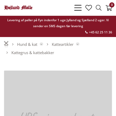
0
bars
heart
search
light
light
light
Levering af paller på Fyn indenfor 1 uge Jylland og Sjælland 2 uger. Vi
sender en SMS dagen før levering
+45 62 25 11 36
Hund & kat
Katteartikler
Kattegrus & kattebakker