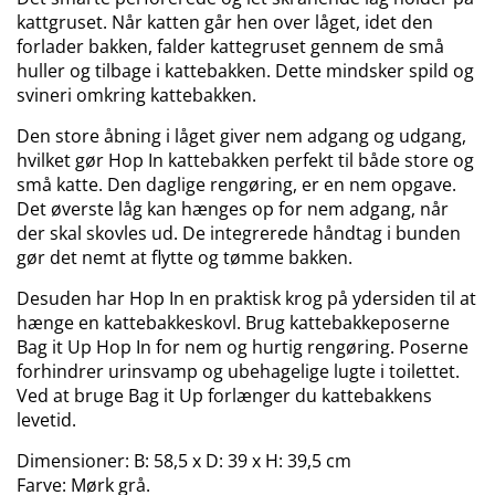
kattgruset. Når katten går hen over låget, idet den
forlader bakken, falder kattegruset gennem de små
huller og tilbage i kattebakken. Dette mindsker spild og
svineri omkring kattebakken.
Den store åbning i låget giver nem adgang og udgang,
hvilket gør Hop In kattebakken perfekt til både store og
små katte. Den daglige rengøring, er en nem opgave.
Det øverste låg kan hænges op for nem adgang, når
der skal skovles ud. De integrerede håndtag i bunden
gør det nemt at flytte og tømme bakken.
Desuden har Hop In en praktisk krog på ydersiden til at
hænge en kattebakkeskovl. Brug kattebakkeposerne
Bag it Up Hop In for nem og hurtig rengøring. Poserne
forhindrer urinsvamp og ubehagelige lugte i toilettet.
Ved at bruge Bag it Up forlænger du kattebakkens
levetid.
Dimensioner: B: 58,5 x D: 39 x H: 39,5 cm
Farve: Mørk grå.