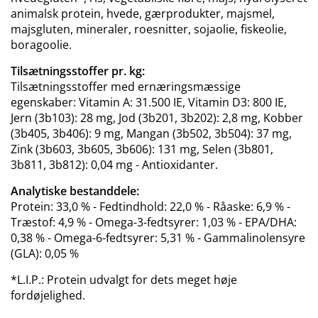
animalsk protein, hvede, gærprodukter, majsmel,
majsgluten, mineraler, roesnitter, sojaolie, fiskeolie,
boragoolie.
Tilsætningsstoffer pr. kg:
Tilsætningsstoffer med ernæringsmæssige
egenskaber: Vitamin A: 31.500 IE, Vitamin D3: 800 IE,
Jern (3b103): 28 mg, Jod (3b201, 3b202): 2,8 mg, Kobber
(3b405, 3b406): 9 mg, Mangan (3b502, 3b504): 37 mg,
Zink (3b603, 3b605, 3b606): 131 mg, Selen (3b801,
3b811, 3b812): 0,04 mg - Antioxidanter.
Analytiske bestanddele:
Protein: 33,0 % - Fedtindhold: 22,0 % - Råaske: 6,9 % -
Træstof: 4,9 % - Omega-3-fedtsyrer: 1,03 % - EPA/DHA:
0,38 % - Omega-6-fedtsyrer: 5,31 % - Gammalinolensyre
(GLA): 0,05 %
*L.I.P.: Protein udvalgt for dets meget høje
fordøjelighed.