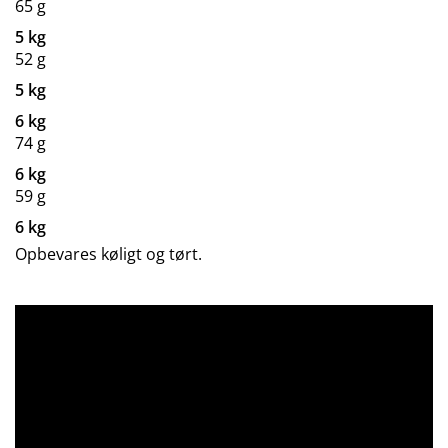
65 g
5 kg
52 g
5 kg
6 kg
74 g
6 kg
59 g
6 kg
Opbevares køligt og tørt.