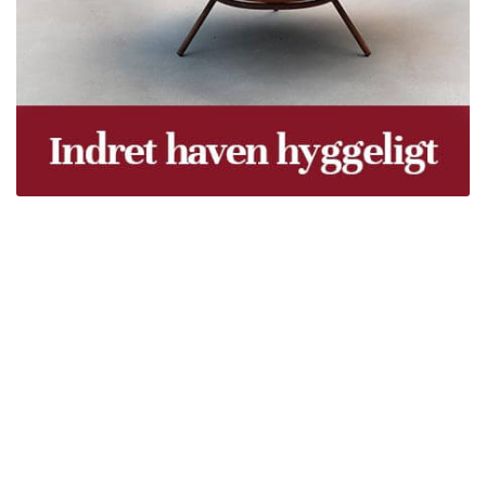
Træpiller Fyn - frit leveret
Bor du i Odense, Svendborg, Nyborg, Kerteminde,
Faaborg, Middelfart, Otterup eller et andet sted på Fyn?
Vi leverer gratis dine træpiller på hele Fyn. Uanset hvor
på Fyn du bor, kan du få leveret træpiller indenfor 5
hverdage. Vores lastbiler kommer hele Fyn rundt i
løbet af en uge, så du kan få leveret dine træpiller.