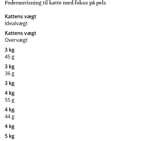
Foderanvisning til katte med fokus på pels
Kattens vægt
Idealvægt
Kattens vægt
Overvægt
3 kg
45 g
3 kg
36 g
3 kg
4 kg
55 g
4 kg
44 g
4 kg
5 kg