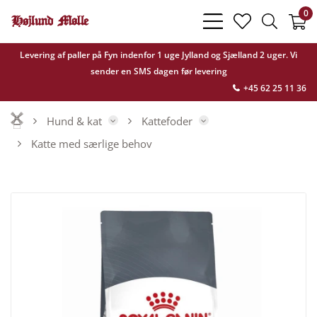
0
bars
heart
search
light
light
light
Levering af paller på Fyn indenfor 1 uge Jylland og Sjælland 2 uger. Vi
sender en SMS dagen før levering
+45 62 25 11 36
Hund & kat
Kattefoder
Katte med særlige behov