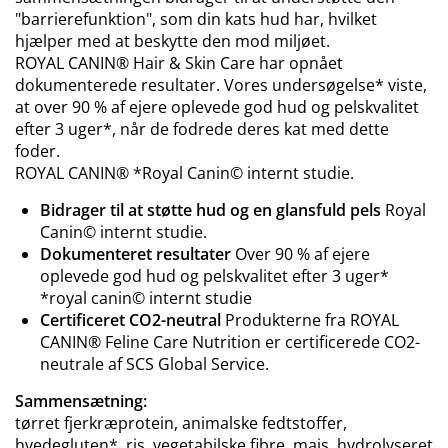
"barrierefunktion", som din kats hud har, hvilket
hjælper med at beskytte den mod miljøet.
ROYAL CANIN® Hair & Skin Care har opnået
dokumenterede resultater. Vores undersøgelse* viste,
at over 90 % af ejere oplevede god hud og pelskvalitet
efter 3 uger*, når de fodrede deres kat med dette
foder.
ROYAL CANIN® *Royal Canin© internt studie.
Bidrager til at støtte hud og en glansfuld pels
Royal
Canin© internt studie.
Dokumenteret resultater
Over 90 % af ejere
oplevede god hud og pelskvalitet efter 3 uger*
*royal canin© internt studie
Certificeret CO2-neutral
Produkterne fra ROYAL
CANIN® Feline Care Nutrition er certificerede CO2-
neutrale af SCS Global Service.
Sammensætning:
tørret fjerkræprotein, animalske fedtstoffer,
hvedegluten*, ris, vegetabilske fibre, majs, hydrolyseret