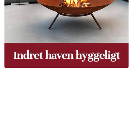
Træpiller Fyn - frit leveret
Bor du i Odense, Svendborg, Nyborg, Kerteminde,
Faaborg, Middelfart, Otterup eller et andet sted på Fyn?
Vi leverer gratis dine træpiller på hele Fyn. Uanset hvor
på Fyn du bor, kan du få leveret træpiller indenfor 5