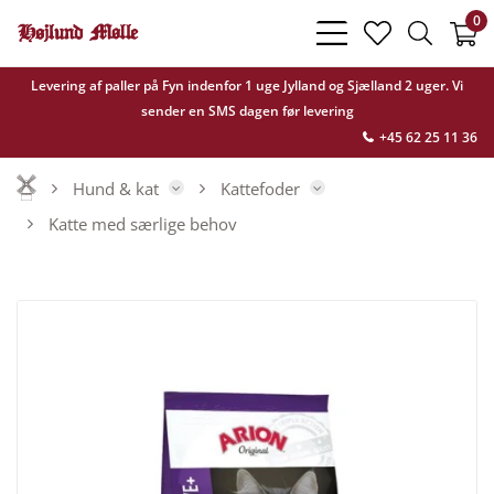
0
bars
heart
search
light
light
light
Levering af paller på Fyn indenfor 1 uge Jylland og Sjælland 2 uger. Vi
sender en SMS dagen før levering
+45 62 25 11 36
Hund & kat
Kattefoder
Katte med særlige behov