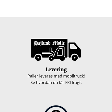
hverdage. Vores lastbiler kommer hele Fyn rundt i
løbet af en uge, så du kan få leveret dine træpiller.
Levering
Paller leveres med mobiltruck!
Se hvordan du får FRI fragt.