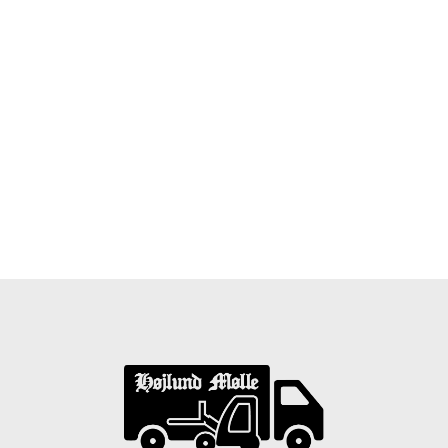
Træpiller Fyn - frit leveret
Bor du i Odense, Svendborg, Nyborg, Kerteminde,
Faaborg, Middelfart, Otterup eller et andet sted på Fyn?
Vi leverer gratis dine træpiller på hele Fyn. Uanset hvor
på Fyn du bor, kan du få leveret træpiller indenfor 5
hverdage. Vores lastbiler kommer hele Fyn rundt i
løbet af en uge, så du kan få leveret dine træpiller.