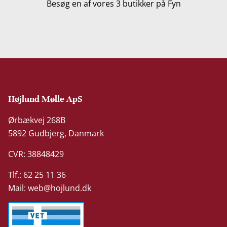
Besøg en af vores 3 butikker på Fyn
Højlund Mølle ApS
Ørbækvej 268B
5892 Gudbjerg, Danmark
CVR: 38848429
Tlf.: 62 25 11 36
Mail:
web@hojlund.dk