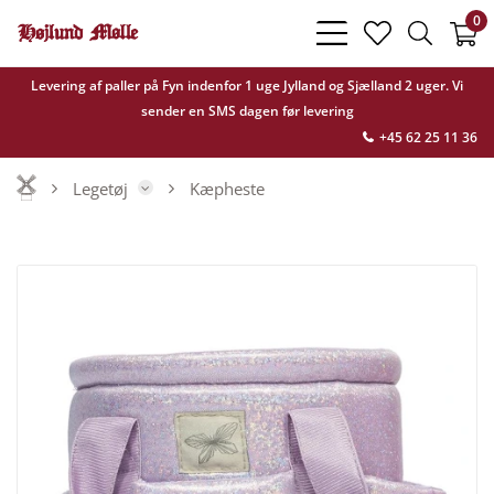
0
bars
heart
search
light
light
light
Levering af paller på Fyn indenfor 1 uge Jylland og Sjælland 2 uger. Vi
sender en SMS dagen før levering
+45 62 25 11 36
Legetøj
Kæpheste