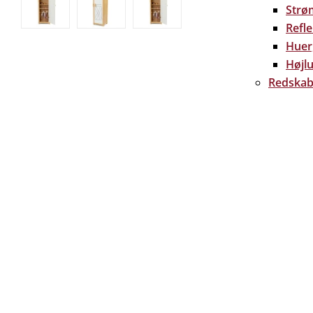
Strø
Refl
Huer
Højlu
Redskab