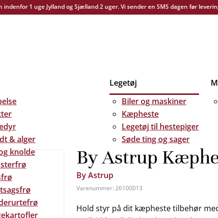
yn indenfor 1 uge Jylland og Sjælland 2 uger. Vi sender en SMS dagen før leverin
Legetøj
Me
else
Biler og maskiner
kter
Kæpheste
edyr
Legetøj til hestepiger
dt & alger
Søde ting og sager
By Astrup Kæphes
 og knolde
sterfrø
By Astrup
frø
Varenummer:
26100013
tsagsfrø
derurtefrø
Hold styr på dit kæpheste tilbehør med
ekartofler