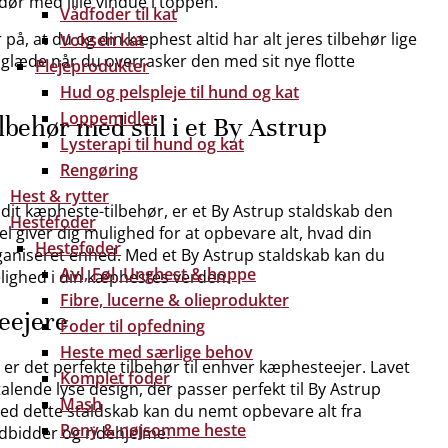
dør med lille vindue i toppen.
Vådfoder til kat
på, at du og din kæphest altid har alt jeres tilbehør lige
Voksen kat
 glæde når du overrasker den med sit nye flotte
Plejeprodukter
Hud og pelspleje til hund og kat
Loppemidler
lbehør med stil i et By Astrup
Lysterapi til hund og kat
Rengøring
Hest & rytter
 dit kæpheste-tilbehør, er et By Astrup staldskab den
Hestefoder
el giver dig mulighed for at opbevare alt, hvad din
Hestefoder
ganiseret enhed. Med et By Astrup staldskab kan du
Avl, Føl, Unghest & hoppe
elighed i din kæphestes verden.
Fibre, lucerne & olieprodukter
eejere
Foder til opfedning
Heste med særlige behov
er det perfekte tilbehør til enhver kæphesteejer. Lavet
Komplet foder
ltalende lyse design, der passer perfekt til By Astrup
Mash
ed dette staldskab kan du nemt opbevare alt fra
Pony & nøjsomme heste
dbidder og ridehjelme.