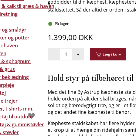
godbidder til din kæphest, kæphesten
& kalk til græs & haven
staldsættet, Så der altid er orden i sta
dretning
På lager
e og smådyr
1.399,00 DKK
ker og potter
 i haven
ten
-
+
Læg i kurv
 & sphagnum
 & grus
Hold styr på tilbehøret ti
 beklædning
rpleje
Med det fine By Astrup kæpheste stalds
tøj
holde orden på alt der skal bruges, når
e trøjer
solidt og bæredygtigt træ, og er i et fl
r, t-shirts mm.
og det andet fine kæpheste tilbehør.
tøj til outdoor
Kæpheste staldskabet har flere hylde
tøj & gummistøvler
et krop til at hænge din ridehjelm sam
 støvler