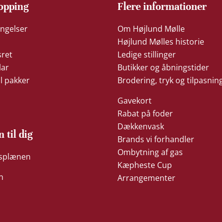
opping
Flere informationer
ngelser
Om Højlund Mølle
Højlund Mølles historie
sret
Ledige stillinger
lar
Butikker og åbningstider
il pakker
Brodering, tryk og tilpasnin
Gavekort
Rabat på foder
Dækkenvask
n til dig
Brands vi forhandler
Ombytning af gas
æsplænen
Kæpheste Cup
n
Arrangementer