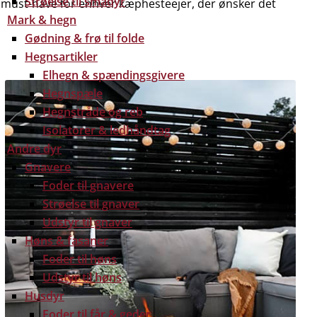
Strøelse til smådyr
 et must-have for enhver kæphesteejer, der ønsker det
Mark & hegn
Gødning & frø til folde
Hegnsartikler
Elhegn & spændingsgivere
Hegnspæle
Hegnstråde og reb
Isolatorer & ledhåndtag
Andre dyr
Gnavere
Foder til gnavere
Strøelse til gnaver
Udstyr til gnaver
Høns & fasaner
Foder til høns
Udstyr til høns
Husdyr
Foder til får & geder