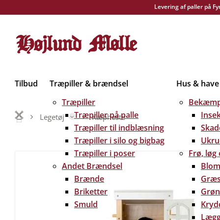
Levering af paller på F
Tilbud
Træpiller & brændsel
Hus & have
Træpiller
Bekæmp
Træpiller på palle
Inse
Legetøj
Kæpheste
Træpiller til indblæsning
Skad
Træpiller i silo og bigbag
Ukru
Træpiller i poser
Frø, løg
Andet Brændsel
Blom
Brænde
Græs
Briketter
Grøn
Smuld
Kryd
Lægg