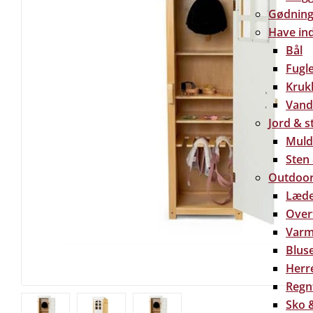
Gødning 
Have in
Bål
Fugl
Kruk
Vand
Jord & s
Muld
Sten
Outdoor
Læde
Over
Varm
Bluse
Herre
Regn
Sko &