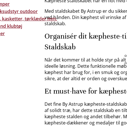
Kæpheste staldskabet har en flot hvid 
mper
Med staldskabet By Astrup er du sikker 
eksudstyr outdoor
ved hånden. Din kæphest vil vrinske af
, kasketter, tørklæder mm.
staldskab.
nd klubtøj
er
Organisér dit kæpheste-ti
Staldskab
Når det kommer til at holde styr på alt
ideelle løsning. Dette funktionelle møb
kæphest har brug for, i en smuk og or
sikre, at der altid er orden og oversku
Et must-have for kæphest
Det fine By Astrup kæpheste-staldskab 
af solidt træ, har dette staldskab en ti
kæpheste stalden og andet tilbehør. M
kæpheste-dækkener og medaljer til go