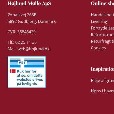
Højlund Mølle ApS
Online sh
Ørbækvej 268B
Handelsbeti
5892 Gudbjerg, Danmark
Levering
Fortrydelse
CVR: 38848429
Returformu
Returfragt t
Tlf.: 62 25 11 36
Cookies
Mail:
web@hojlund.dk
Inspiratio
Pleje af gr
Høns i have