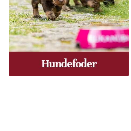
Træpiller Fyn - frit leveret
Bor du i Odense, Svendborg, Nyborg, Kerteminde, Faaborg
du bor, kan du få leveret træpiller indenfor 5 hverdage. 