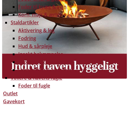
Foder til kvæg & svin
Korn, majs & ærter
Staldartikler
Aktivering & leg
Fodring
Hud & sårpleje
Insekt bekæmpelse
Klippere & tilbehør
Udmugning & rengøring
Voliere & havens fugle
Foder til fugle
Outlet
Gavekort
 gratis dine træpiller på hele Fyn. Uanset hvor på Fyn
u kan få leveret dine træpiller.