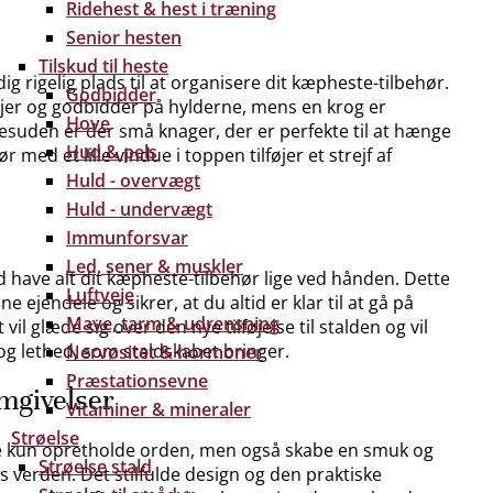
Ridehest & hest i træning
Senior hesten
Tilskud til heste
dig rigelig plads til at organisere dit kæpheste-tilbehør.
Godbidder
er og godbidder på hylderne, mens en krog er
Hove
Desuden er der små knager, der er perfekte til at hænge
Hud & pels
med et lille vindue i toppen tilføjer et strejf af
Huld - overvægt
Huld - undervægt
Immunforsvar
Led, sener & muskler
d have alt dit kæpheste-tilbehør lige ved hånden. Dette
Luftveje
e ejendele og sikrer, at du altid er klar til at gå på
Mave, tarm & udrensning
l glæde sig over den nye tilføjelse til stalden og vil
og lethed, som staldskabet bringer.
Nervøsitet & hormoner
Præstationsevne
mgivelser
Vitaminer & mineraler
Strøelse
ke kun opretholde orden, men også skabe en smuk og
Strøelse stald
verden. Det stilfulde design og den praktiske