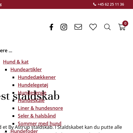
g
+45 62 25 11 36
0
facebook
instagram
envelope
heart
search
f
light
light
light
re ...
Hund & kat
Hundeartikler
Hundedækkener
Hundelegetøj
t staldskab
Hundesenge
Hundeskåle
Liner & hundesnore
Seler & halsbånd
Sommer med hund
 et By Astrup staldskab. I Staldskabet kan du putte alle
Hundefoder