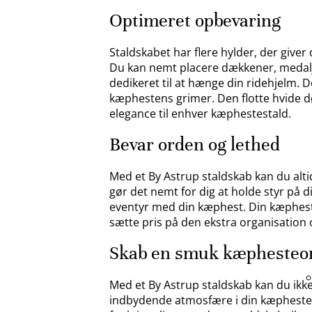
Optimeret opbevaring
Staldskabet har flere hylder, der giver 
Du kan nemt placere dækkener, medalj
dedikeret til at hænge din ridehjelm. 
kæphestens grimer. Den flotte hvide dør 
elegance til enhver kæphestestald.
Bevar orden og lethed
Med et By Astrup staldskab kan du alti
gør det nemt for dig at holde styr på din
eventyr med din kæphest. Din kæphest vi
sætte pris på den ekstra organisation 
Skab en smuk kæphesteo
Med et By Astrup staldskab kan du ik
indbydende atmosfære i din kæphestes 