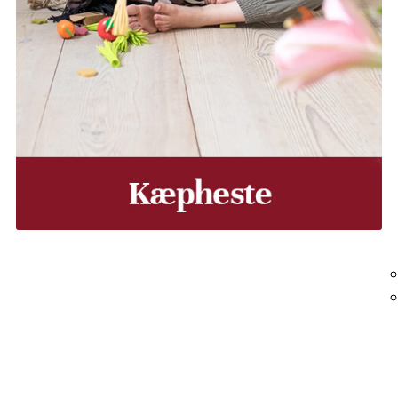
, Middelfart, Otterup eller et andet sted på Fyn? Vi leverer
Vores lastbiler kommer hele Fyn rundt i løbet af en uge, så d