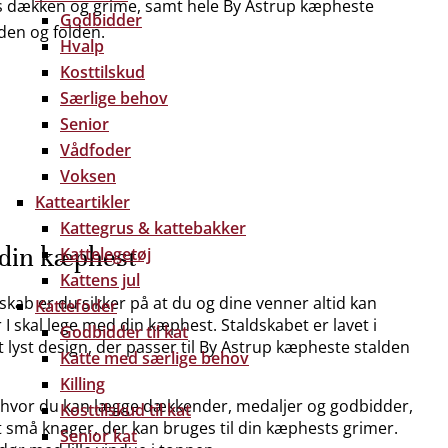
s dækken og grime, samt hele By Astrup kæpheste
Godbidder
lden og folden.
Hvalp
Kosttilskud
Særlige behov
Senior
Vådfoder
Voksen
Katteartikler
Kattegrus & kattebakker
l din kæphest
Kattelegetøj
Kattens jul
kab er du sikker på at du og dine venner altid kan
Kattefoder
 I skal lege med din kæphest. Staldskabet er lavet i
Godbidder til kat
ot lyst design, der passer til By Astrup kæpheste stalden
Katte med særlige behov
Killing
r hvor du kan lægge dækkender, medaljer og godbidder,
Kosttilskud til kat
t små knager, der kan bruges til din kæphests grimer.
Senior kat