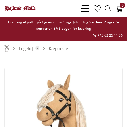
0
bars
heart
search
light
light
light
Levering af paller på Fyn indenfor 1 uge Jylland og Sjælland 2 uger. Vi
sender en SMS dagen før levering
+45 62 25 11 36
Legetøj
Kæpheste