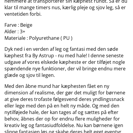
nemmere at transporterer sin kæphest rundt. Så er du
klar til mange timers nus, kærlig pleje og sjov leg, så er
ventetiden forbi.
Farve : Beige
Alder : 3+
Materiale : Polyurethane ( PU )
Dyk ned i en verden af leg og fantasi med den søde
kæphest fra By Astrup - nu med hale! I denne seneste
udgave af vores elskede kæpheste er der tilføjet nogle
spændende nye funktioner, der vil bringe endnu mere
glæde og sjov til legen.
Med den åbne mund har kæphesten fået en ny
dimension af realisme, der gør det muligt for børnene
at give deres trofaste følgesvend deres yndlingssnack
eller lege med den på en helt ny måde. Og med den
nytilføjede hale, der kan tages af og sættes på efter
behov, åbnes der op for endnu flere muligheder for
kreativ leg og fantasiudfoldelse. Nu kan børnene igen
slippe fantasien løs og skabe deres helt eget eventyr