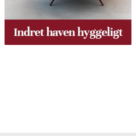
Træpiller Fyn - frit leveret
Bor du i Odense, Svendborg, Nyborg, Kerteminde,
Faaborg, Middelfart, Otterup eller et andet sted på Fyn?
Vi leverer gratis dine træpiller på hele Fyn. Uanset hvor
på Fyn du bor, kan du få leveret træpiller indenfor 5
hverdage. Vores lastbiler kommer hele Fyn rundt i
løbet af en uge, så du kan få leveret dine træpiller.