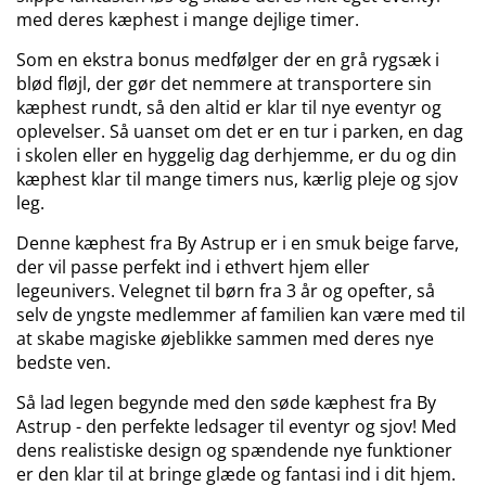
med deres kæphest i mange dejlige timer.
Som en ekstra bonus medfølger der en grå rygsæk i
blød fløjl, der gør det nemmere at transportere sin
kæphest rundt, så den altid er klar til nye eventyr og
oplevelser. Så uanset om det er en tur i parken, en dag
i skolen eller en hyggelig dag derhjemme, er du og din
kæphest klar til mange timers nus, kærlig pleje og sjov
leg.
Denne kæphest fra By Astrup er i en smuk beige farve,
der vil passe perfekt ind i ethvert hjem eller
legeunivers. Velegnet til børn fra 3 år og opefter, så
selv de yngste medlemmer af familien kan være med til
at skabe magiske øjeblikke sammen med deres nye
bedste ven.
Så lad legen begynde med den søde kæphest fra By
Astrup - den perfekte ledsager til eventyr og sjov! Med
dens realistiske design og spændende nye funktioner
er den klar til at bringe glæde og fantasi ind i dit hjem.