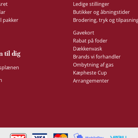
sret
Ledige stillinger
lar
Butikker og åbningstider
il pakker
Brodering, tryk og tilpasnin
Gavekort
Rabat på foder
Dækkenvask
n til dig
Brands vi forhandler
Ombytning af gas
æsplænen
Kæpheste Cup
n
Arrangementer