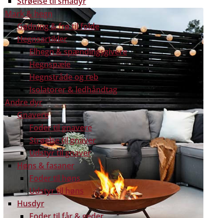
Strøelse til smådyr
Mark & hegn
Gødning & frø til folde
Hegnsartikler
Elhegn & spændingsgivere
Hegnspæle
Hegnstråde og reb
Isolatorer & ledhåndtag
Andre dyr
Gnavere
Foder til gnavere
Strøelse til gnaver
Udstyr til gnaver
Høns & fasaner
Foder til høns
Udstyr til høns
Husdyr
Foder til får & geder