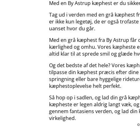
Med en By Astrup kæphest er du sikker
Tag ud i verden med en grå kæphest fra
er ikke kun legetøj, de er også trofaste 
uanset hvor du går.
Med en grå kæphest fra By Astrup får 
kærlighed og omhu. Vores kæpheste er ik
altid klar til at sprede smil og glæde h
Og det bedste af det hele? Vores kæph
tilpasse din kæphest præcis efter dine
springning eller bare hyggelige rideture
kæphestoplevelse helt perfekt.
Så hop op i sadlen, og lad din grå kæp
kæpheste er legen aldrig langt væk, o
gennem fantasiens verden, og lad din 
virkelighed.