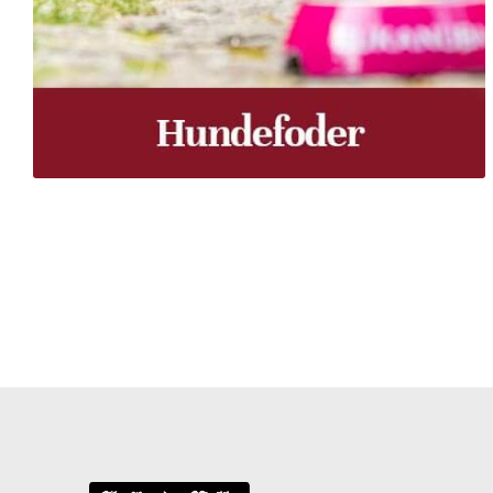
Træpiller Fyn - frit leveret
Bor du i Odense, Svendborg, Nyborg, Kerteminde, Faaborg
du bor, kan du få leveret træpiller indenfor 5 hverdage. 