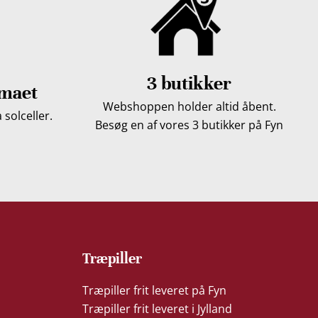
3 butikker
imaet
Webshoppen holder altid åbent.
solceller.
Besøg en af vores 3 butikker på Fyn
Træpiller
Træpiller frit leveret på Fyn
Træpiller frit leveret i Jylland