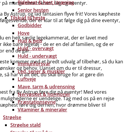
Ridehest & hest i træning
 på mange timers kram, leg og eventyr.
Senior hesten
 By Astrup, og lad fantasien flyve frit! Vores kæpheste
Tilskud til heste
følgesvende, der er klar til at følge dig på dine eventyr,
Godbidder
Hove
du en helt særlig legekammerat, der er lavet med
Hud & pels
ke bare legetøj - de er en del af familien, og de er
Huld - overvægt
vor end de går.
Huld - undervægt
este kommer med et bredt udvalg af tilbehør, så du kan
Immunforsvar
 ønsker og behov. Uanset om du er til dressur,
Led, sener & muskler
, så har vi alt det, du skal bruge for at gøre din
Luftveje
Mave, tarm & udrensning
hest fra By Astrup føre dig på eventyr! Med vores
Nervøsitet & hormoner
g mulighederne er uendelige. Tag med os på en rejse
Præstationsevne
kæphest føre dig derhen, hvor drømme bliver til
Vitaminer & mineraler
Strøelse
Strøelse stald