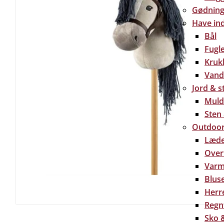
Gødning 
Have in
Bål
Fugl
Kruk
Vand
Jord & s
Muld
Sten
Outdoor
Læde
Over
Varm
Bluse
Herre
Regn
Sko &