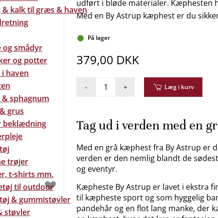
udført i bløde materialer. Kæphesten h
& kalk til græs & haven
Med en By Astrup kæphest er du sikker
dretning
På lager
e og smådyr
379,00 DKK
ker og potter
 i haven
ten
-
+
Læg i kurv
 & sphagnum
 & grus
Tag ud i verden med en g
 beklædning
rpleje
Med en grå kæphest fra By Astrup er du
tøj
verden er den nemlig blandt de sødeste
e trøjer
og eventyr.
r, t-shirts mm.
tøj til outdoor
Kæpheste By Astrup er lavet i ekstra f
til kæpheste sport og som hyggelig ba
tøj & gummistøvler
pandehår og en flot lang manke, der kan
 støvler