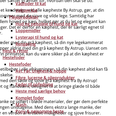
 der sætter grænser for, hvordan den skal se ud.
Vådfoder til kat
 et kendetegn ved alle kæpheste By Astrup, gør, at din
Voksen kat
 kommer med de sjove og vilde lege. Samtidig har
Plejeprodukter
lem hoved og kæp, hvilket gør at du let og elegant kan
Hud og pelspleje til hund og kat
er. Det er derfor en kæphest, der er særligt egnet til
Loppemidler
r.
Lysterapi til hund og kat
stlæder med din grå kæphest, så din nye legekammerat
Rengøring
 stopper aldrig med din grå kæphest By Astrup. Uanset om
Hest & rytter
r fin prinsesse, kan du være sikker på at din kæphest er
Hestefoder
Hestefoder
lbehør i alle afskygninger, så din kæphest altid kan få
Avl, Føl, Unghest & hoppe
skelse.
Fibre, lucerne & olieprodukter
 med den søde og sjove grå kæphest fra By Astrup!
Foder til opfedning
t og håndværk, designet til at bringe glæde til både
Heste med særlige behov
Komplet foder
ke og udført i bløde materialer, der gør dem perfekte
Mash
 ingen undtagelse. Med dens ekstra lange manke, der
Pony & nøjsomme heste
or en verden af kreative muligheder og sjove frisurer.