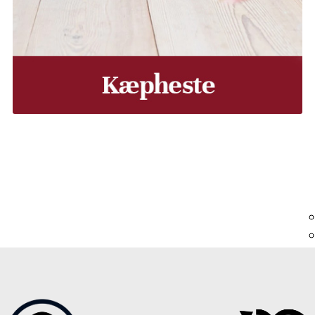
, Middelfart, Otterup eller et andet sted på Fyn? Vi leverer
Vores lastbiler kommer hele Fyn rundt i løbet af en uge, så d