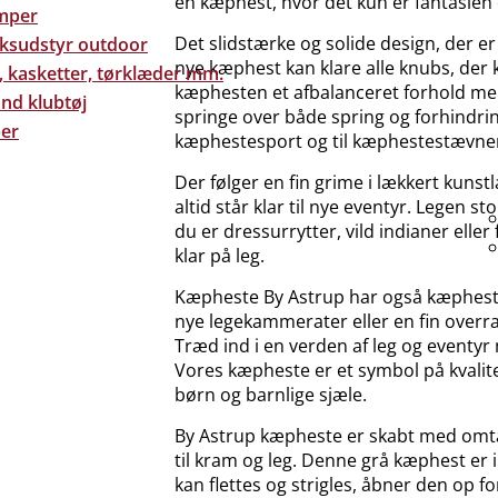
en kæphest, hvor det kun er fantasien
mper
Det slidstærke og solide design, der er
eksudstyr outdoor
nye kæphest kan klare alle knubs, der
, kasketter, tørklæder mm.
kæphesten et afbalanceret forhold mel
nd klubtøj
springe over både spring og forhindring
er
kæphestesport og til kæphestestævne
Der følger en fin grime i lækkert kun
altid står klar til nye eventyr. Legen
du er dressurrytter, vild indianer elle
klar på leg.
Kæpheste By Astrup har også kæphesteti
nye legekammerater eller en fin overra
Træd ind i en verden af leg og eventyr
Vores kæpheste er et symbol på kvalite
børn og barnlige sjæle.
By Astrup kæpheste er skabt med omtan
til kram og leg. Denne grå kæphest er
kan flettes og strigles, åbner den op f