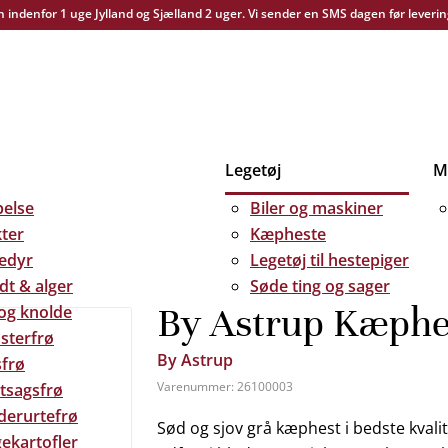
yn indenfor 1 uge Jylland og Sjælland 2 uger. Vi sender en SMS dagen før leverin
Legetøj
Me
else
Biler og maskiner
kter
Kæpheste
edyr
Legetøj til hestepiger
dt & alger
Søde ting og sager
By Astrup Kæphes
 og knolde
sterfrø
By Astrup
frø
Varenummer:
26100003
tsagsfrø
derurtefrø
Sød og sjov grå kæphest i bedste kvalit
ekartofler