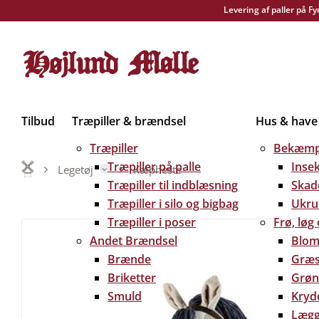
Levering af paller på F
Tilbud
Træpiller & brændsel
Hus & have
Træpiller
Bekæmp
Træpiller på palle
Inse
Legetøj
Kæpheste
Træpiller til indblæsning
Skad
Træpiller i silo og bigbag
Ukru
Træpiller i poser
Frø, løg
Andet Brændsel
Blom
Brænde
Græs
Briketter
Grøn
Smuld
Kryd
Lægg