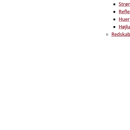
Strø
Refl
Huer
Højlu
Redskab