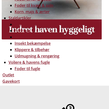
Foder til kvæg & svin
Korn, majs & ærter
Staldartikler
Aktivering & leg
Fodring
Hud & sårpleje
Insekt bekæmpelse
Klippere & tilbehør
Udmugning & rengøring
Voliere & havens fugle
Foder til fugle
 gratis dine træpiller på hele Fyn. Uanset hvor på Fyn
Outlet
u kan få leveret dine træpiller.
Gavekort