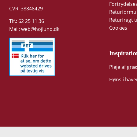
Fortrydelse
CVR: 38848429
Returformu
Returfragt t
Tlf.: 62 25 11 36
Cookies
Mail:
web@hojlund.dk
Inspiratio
Pleje af gr
Høns i have