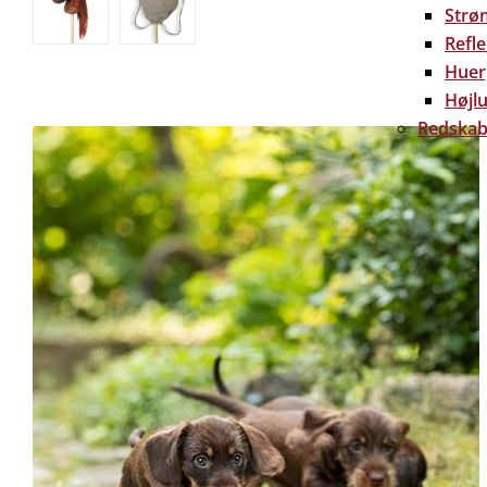
Strø
Refl
Huer
Højlu
Redskab