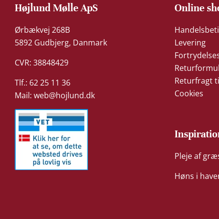
Højlund Mølle ApS
Online sh
Ørbækvej 268B
Handelsbeti
5892 Gudbjerg, Danmark
Levering
Fortrydelse
CVR: 38848429
Returformu
Returfragt t
Tlf.: 62 25 11 36
Cookies
Mail:
web@hojlund.dk
Inspiratio
Pleje af gr
Høns i have