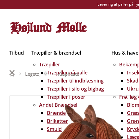
Levering af paller på F
Tilbud
Træpiller & brændsel
Hus & have
Træpiller
Bekæmp
Træpiller på palle
Inse
Legetøj
Kæpheste
Træpiller til indblæsning
Skad
Træpiller i silo og bigbag
Ukru
Træpiller i poser
Frø, løg
Andet Brændsel
Blom
Brænde
Græs
Briketter
Grøn
Smuld
Kryd
Lægg