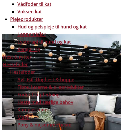
Vådfoder til kat
Voksen kat
Plejeprodukter
Hud og pelspleje til hund og kat
Loppemidler
Lysterapi til hund og kat
Rengøring
Hest & rytter
Hestefoder
Hestefoder
Avl, Føl, Unghest & hoppe
Fibre, lucerne & olieprodukter
Foder til opfedning
Heste med særlige behov
Komplet foder
Mash
Pony & nøjsomme heste