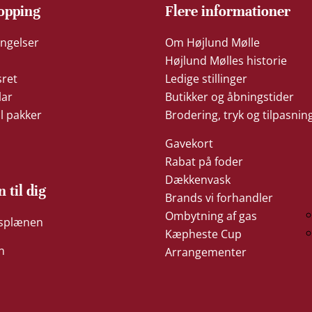
opping
Flere informationer
ngelser
Om Højlund Mølle
Højlund Mølles historie
sret
Ledige stillinger
lar
Butikker og åbningstider
il pakker
Brodering, tryk og tilpasnin
Gavekort
Rabat på foder
Dækkenvask
n til dig
Brands vi forhandler
Ombytning af gas
æsplænen
Kæpheste Cup
n
Arrangementer