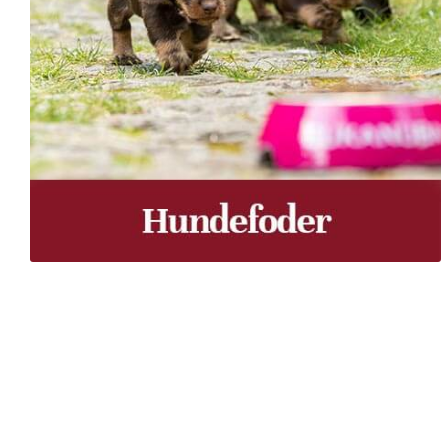
Træpiller Fyn - frit leveret
Bor du i Odense, Svendborg, Nyborg, Kerteminde, Faaborg
du bor, kan du få leveret træpiller indenfor 5 hverdage. 