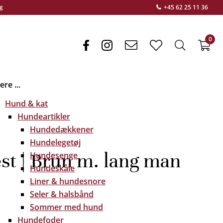
g
+45 62 25 11 36
0
facebook
instagram
envelope
heart
search
f
light
light
light
re ...
Hund & kat
Hundeartikler
Hundedækkener
Hundelegetøj
t | Brun m. lang man
Hundesenge
Hundeskåle
Liner & hundesnore
Seler & halsbånd
Sommer med hund
Hundefoder