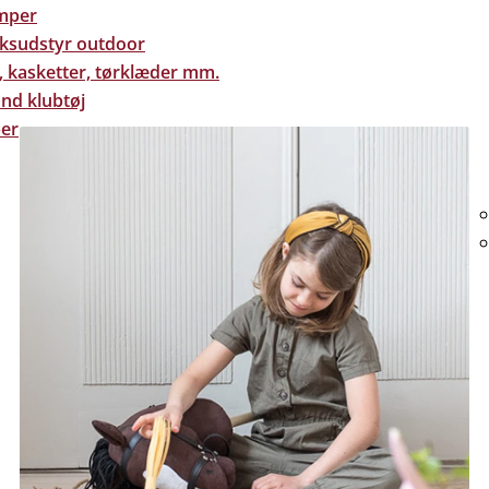
mper
eksudstyr outdoor
, kasketter, tørklæder mm.
nd klubtøj
er