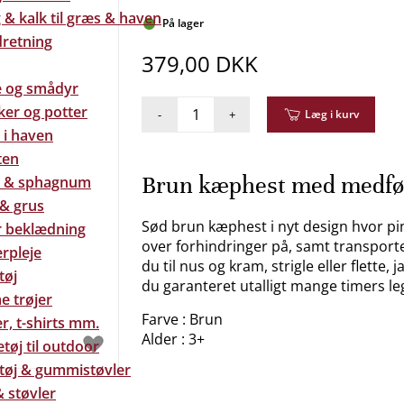
& kalk til græs & haven
På lager
dretning
379,00 DKK
e og smådyr
ker og potter
-
+
Læg i kurv
 i haven
ten
Brun kæphest med medfø
 & sphagnum
 & grus
Sød brun kæphest i nyt design hvor pi
 beklædning
over forhindringer på, samt transporter
rpleje
du til nus og kram, strigle eller flet
tøj
du garanteret utalligt mange timers le
e trøjer
Farve : Brun
r, t-shirts mm.
Alder : 3+
tøj til outdoor
tøj & gummistøvler
 støvler