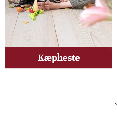
, Middelfart, Otterup eller et andet sted på Fyn? Vi leverer
Vores lastbiler kommer hele Fyn rundt i løbet af en uge, så d