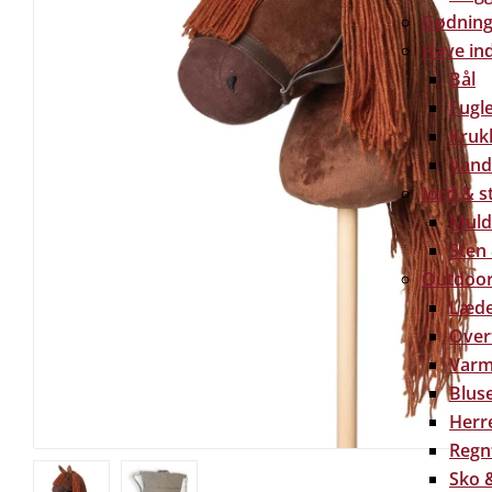
Gødning 
Have in
Bål
Fugl
Kruk
Vand
Jord & s
Muld
Sten
Outdoor
Læde
Over
Varm
Bluse
Herre
Regn
Sko &