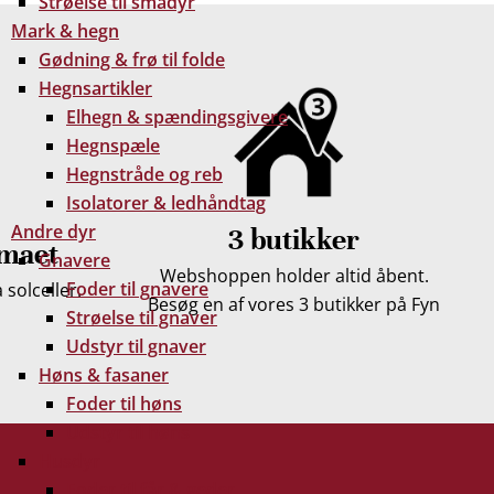
Strøelse til smådyr
Mark & hegn
Gødning & frø til folde
Hegnsartikler
Elhegn & spændingsgivere
Hegnspæle
Hegnstråde og reb
Isolatorer & ledhåndtag
Andre dyr
3 butikker
imaet
Gnavere
Webshoppen holder altid åbent.
Foder til gnavere
solceller.
Besøg en af vores 3 butikker på Fyn
Strøelse til gnaver
Udstyr til gnaver
Høns & fasaner
Foder til høns
Udstyr til høns
Husdyr
Foder til får & geder