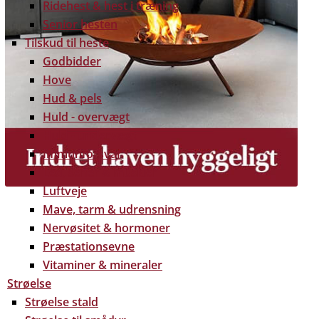
Ridehest & hest i træning
Senior hesten
Tilskud til heste
Godbidder
Hove
Hud & pels
Huld - overvægt
Huld - undervægt
Immunforsvar
Led, sener & muskler
Luftveje
Mave, tarm & udrensning
Nervøsitet & hormoner
Præstationsevne
Vitaminer & mineraler
 gratis dine træpiller på hele Fyn. Uanset hvor på Fyn
Strøelse
u kan få leveret dine træpiller.
Strøelse stald