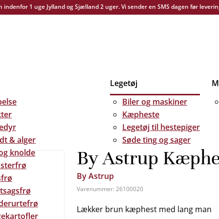
yn indenfor 1 uge Jylland og Sjælland 2 uger. Vi sender en SMS dagen før leverin
Legetøj
Me
else
Biler og maskiner
kter
Kæpheste
edyr
Legetøj til hestepiger
dt & alger
Søde ting og sager
By Astrup Kæphes
 og knolde
sterfrø
By Astrup
frø
Varenummer:
26100020
tsagsfrø
derurtefrø
Lækker brun kæphest med lang man
ekartofler