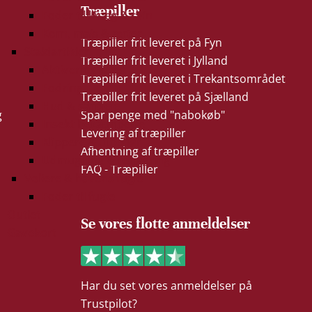
Træpiller
Foder til kvæg & svin
Korn, majs & ærter
Træpiller frit leveret på Fyn
Staldartikler
Træpiller frit leveret i Jylland
Aktivering & leg
Træpiller frit leveret i Trekantsområdet
Fodring
Træpiller frit leveret på Sjælland
Hud & sårpleje
g
Spar penge med "nabokøb"
Insekt bekæmpelse
Levering af træpiller
Klippere & tilbehør
Afhentning af træpiller
Udmugning & rengøring
FAQ - Træpiller
Voliere & havens fugle
Foder til fugle
Outlet
Se vores flotte anmeldelser
Gavekort
Har du set vores anmeldelser på
Trustpilot?