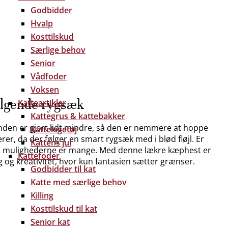
Godbidder
Hvalp
Kosttilskud
Særlige behov
Senior
Vådfoder
Voksen
lgende rygsæk
Katteartikler
Kattegrus & kattebakker
nden er gjort lidt mindre, så den er nemmere at hoppe
Kattelegetøj
er, da der følger en smart rygsæk med i blød fløjl. Er
Kattens jul
te, ja mulighederne er mange. Med denne lækre kæphest er
Kattefoder
g og kreativitet, hvor kun fantasien sætter grænser.
Godbidder til kat
Katte med særlige behov
Killing
Kosttilskud til kat
Senior kat