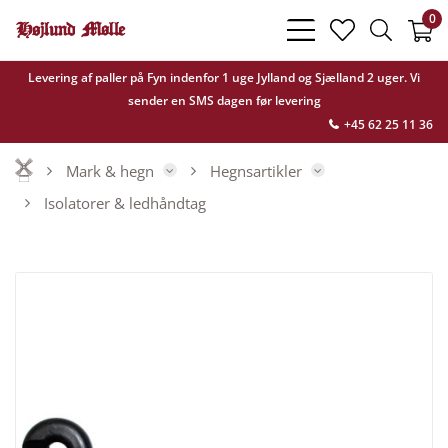
0
bars
heart
search
light
light
light
Levering af paller på Fyn indenfor 1 uge Jylland og Sjælland 2 uger. Vi
sender en SMS dagen før levering
+45 62 25 11 36
Mark & hegn
Hegnsartikler
Isolatorer & ledhåndtag