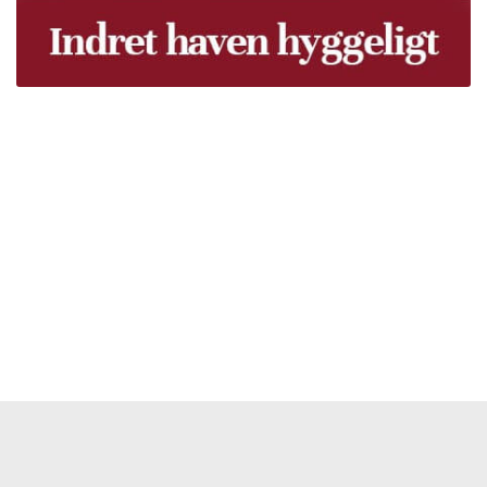
Træpiller Fyn - frit leveret
Bor du i Odense, Svendborg, Nyborg, Kerteminde,
Faaborg, Middelfart, Otterup eller et andet sted på Fyn?
Vi leverer gratis dine træpiller på hele Fyn. Uanset hvor
på Fyn du bor, kan du få leveret træpiller indenfor 5
hverdage. Vores lastbiler kommer hele Fyn rundt i
løbet af en uge, så du kan få leveret dine træpiller.