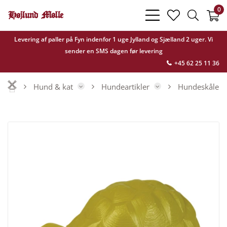
0
bars
heart
search
light
light
light
Levering af paller på Fyn indenfor 1 uge Jylland og Sjælland 2 uger. Vi
sender en SMS dagen før levering
+45 62 25 11 36
Hund & kat
Hundeartikler
Hundeskåle