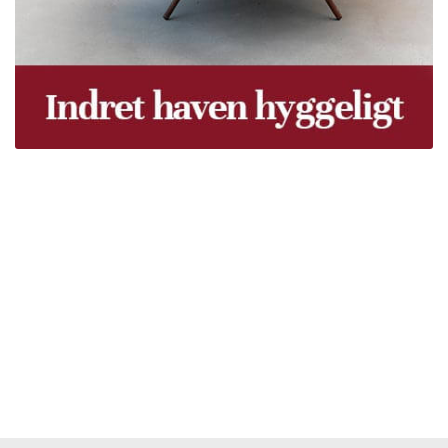
Træpiller Fyn - frit leveret
Bor du i Odense, Svendborg, Nyborg, Kerteminde,
Faaborg, Middelfart, Otterup eller et andet sted på Fyn?
Vi leverer gratis dine træpiller på hele Fyn. Uanset hvor
på Fyn du bor, kan du få leveret træpiller indenfor 5
hverdage. Vores lastbiler kommer hele Fyn rundt i
løbet af en uge, så du kan få leveret dine træpiller.