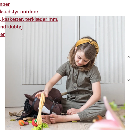
mper
eksudstyr outdoor
, kasketter, tørklæder mm.
nd klubtøj
er