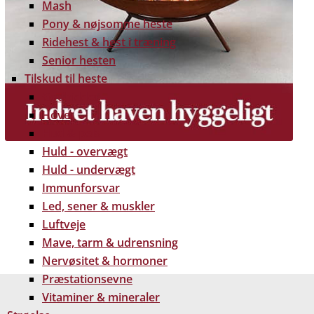
Mash
Pony & nøjsomme heste
Ridehest & hest i træning
Senior hesten
Tilskud til heste
Godbidder
Hove
Hud & pels
Huld - overvægt
Huld - undervægt
Immunforsvar
Led, sener & muskler
Luftveje
 gratis dine træpiller på hele Fyn. Uanset hvor på Fyn
Mave, tarm & udrensning
u kan få leveret dine træpiller.
Nervøsitet & hormoner
Præstationsevne
Vitaminer & mineraler