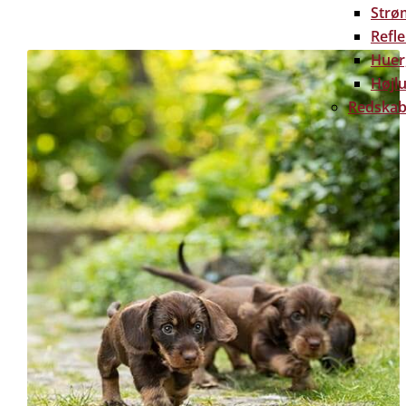
Strø
Refl
Huer
Højlu
Redskab