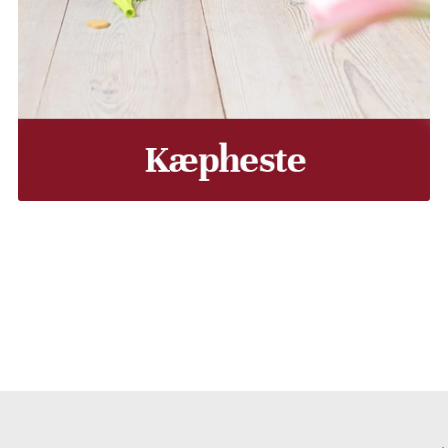
, Middelfart, Otterup eller et andet sted på Fyn? Vi leverer
Vores lastbiler kommer hele Fyn rundt i løbet af en uge, så d