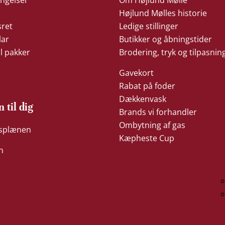
ngelser
Om Højlund Mølle
Højlund Mølles historie
sret
Ledige stillinger
lar
Butikker og åbningstider
il pakker
Brodering, tryk og tilpasnin
Gavekort
Rabat på foder
Dækkenvask
n til dig
Brands vi forhandler
Ombytning af gas
æsplænen
Kæpheste Cup
n