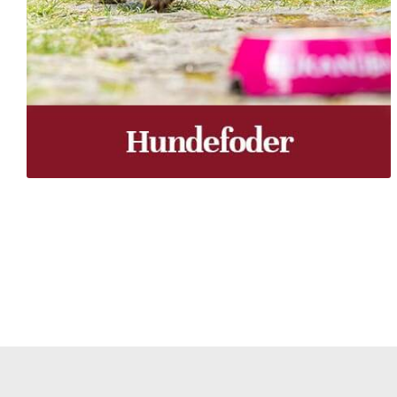
Træpiller Fyn - frit leveret
Bor du i Odense, Svendborg, Nyborg, Kerteminde, Faaborg
du bor, kan du få leveret træpiller indenfor 5 hverdage. 