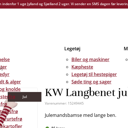
yn indenfor 1 uge Jylland og Sjælland 2 uger. Vi sender en SMS dagen før leverin
Legetøj
Me
else
Biler og maskiner
kter
Kæpheste
øj
edyr
Legetøj til hestepiger
dt & alger
Søde ting og sager
KW Langbenet j
 og knolde
sterfrø
Jul
frø
Varenummer:
15249445
tsagsfrø
Julemandsbamse med lange ben.
derurtefrø
ekartofler