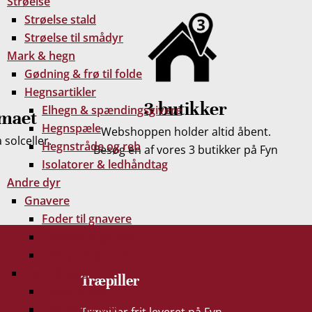
Strøelse
Strøelse stald
Strøelse til smådyr
Mark & hegn
Gødning & frø til folde
Hegnsartikler
3 butikker
Elhegn & spændingsgivere
imaet
Hegnspæle
Webshoppen holder altid åbent.
solceller.
Hegnstråde og reb
Besøg en af vores 3 butikker på Fyn
Isolatorer & ledhåndtag
Andre dyr
Gnavere
Foder til gnavere
Strøelse til gnaver
Udstyr til gnaver
Høns & fasaner
Træpiller
Foder til høns
Udstyr til høns