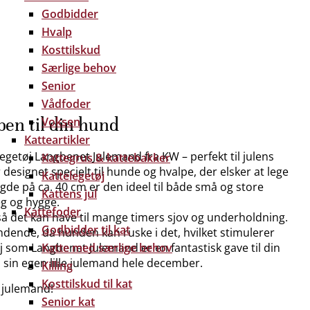
Godbidder
Hvalp
Kosttilskud
Særlige behov
Senior
Vådfoder
en til din hund
Voksen
Katteartikler
getøj Langbenet Julemand fra KW – perfekt til julens
Kattegrus & kattebakker
 designet specielt til hunde og hvalpe, der elsker at lege
Kattelegetøj
de på ca. 40 cm er den ideel til både små og store
Kattens jul
eg og hygge.
Kattefoder
 så det kan have til mange timers sjov og underholdning.
Godbidder til kat
dende, da hunden kan ruske i det, hvilket stimulerer
j som Langbenet Julemand er en fantastisk gave til din
Katte med særlige behov
d sin egen lille julemand hele december.
Killing
Kosttilskud til kat
 julemand!
Senior kat