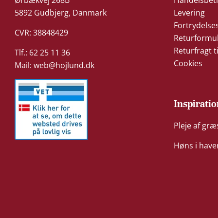
Ørbækvej 268B
Handelsbeti
5892 Gudbjerg, Danmark
Levering
Fortrydelse
CVR: 38848429
Returformu
Returfragt t
Tlf.: 62 25 11 36
Cookies
Mail:
web@hojlund.dk
Inspiratio
Pleje af gr
Høns i have