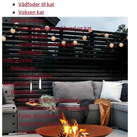
Vådfoder til kat
Voksen kat
Plejeprodukter
Hud og pelspleje til hund og kat
Loppemidler
Lysterapi til hund og kat
Rengøring
Hest & rytter
Rideudstyr
Stævne udstyr
Hestefoder
Hestefoder
Avl, Føl, Unghest & hoppe
Fibre, lucerne & olieprodukter
Foder til opfedning
Heste med særlige behov
Komplet foder