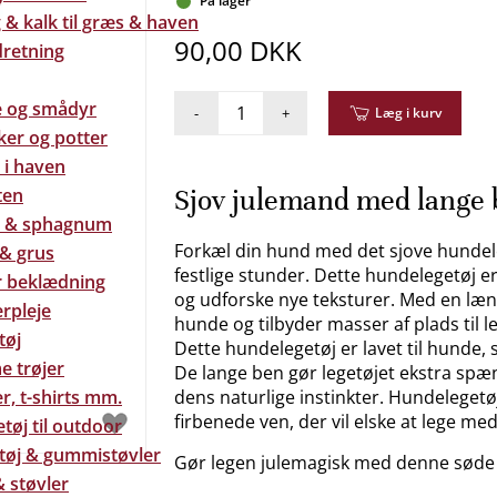
På lager
& kalk til græs & haven
90,00 DKK
dretning
e og smådyr
-
+
Læg i kurv
ker og potter
 i haven
Sjov julemand med lange b
ten
 & sphagnum
Forkæl din hund med det sjove hundele
 & grus
festlige stunder. Dette hundelegetøj er
 beklædning
og udforske nye teksturer. Med en læng
rpleje
hunde og tilbyder masser af plads til l
tøj
Dette hundelegetøj er lavet til hunde,
e trøjer
De lange ben gør legetøjet ekstra spæn
r, t-shirts mm.
dens naturlige instinkter. Hundelegetø
firbenede ven, der vil elske at lege me
tøj til outdoor
tøj & gummistøvler
Gør legen julemagisk med denne søde
 støvler