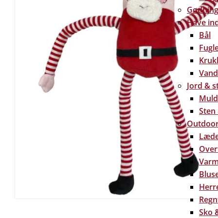
Gødning 
Have in
Bål
Fugl
Kruk
Vand
Jord & s
Muld
Sten
Outdoor
Læde
Over
Varm
Bluse
Herre
Regn
Sko &