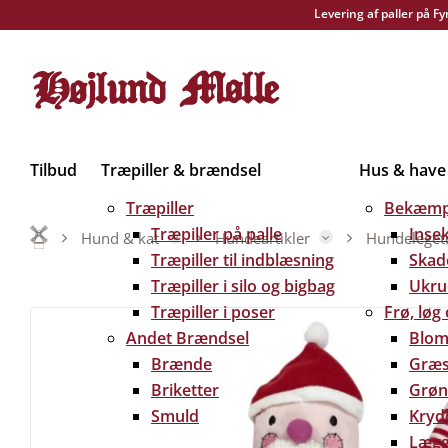
Levering af paller på F
Tilbud
Træpiller & brændsel
Hus & have
Træpiller
Bekæmp
Træpiller på palle
Inse
Hund & kat
Hundeartikler
Hundeleget
Træpiller til indblæsning
Skad
Træpiller i silo og bigbag
Ukru
Træpiller i poser
Frø, løg
Andet Brændsel
Blom
Brænde
Græs
Briketter
Grøn
Smuld
Kryd
Lægg