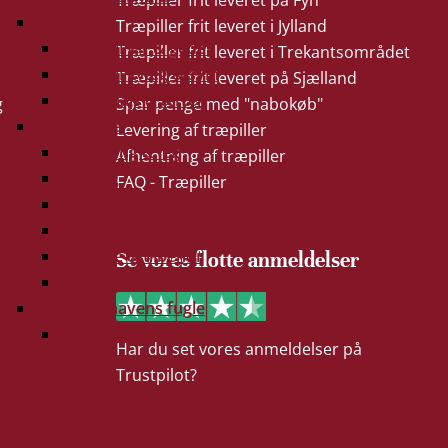
Træpiller frit leveret på Fyn
Husdyr
Træpiller frit leveret i Jylland
Foder til får & geder
Træpiller frit leveret i Trekantsområdet
Foder til kvæg & svin
Træpiller frit leveret på Sjælland
Korn, majs & ærter
g
Spar penge med "nabokøb"
Staldartikler
Levering af træpiller
Aktivering & leg
Afhentning af træpiller
Fodring
FAQ - Træpiller
Hud & sårpleje
Insekt bekæmpelse
Klippere & tilbehør
Se vores flotte anmeldelser
Udmugning & rengøring
Voliere & havens fugle
Foder til fugle
Har du set vores anmeldelser på
Outlet
Trustpilot?
Gavekort