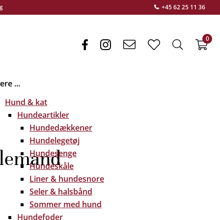
g
+45 62 25 11 36
0
facebook
instagram
envelope
heart
search
f
light
light
light
re ...
Hund & kat
Hundeartikler
Hundedækkener
Hundelegetøj
ulemand
Hundesenge
Hundeskåle
Liner & hundesnore
Seler & halsbånd
Sommer med hund
Hundefoder