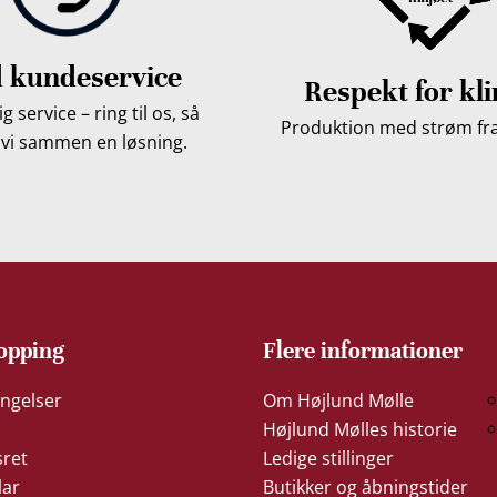
 kundeservice
Respekt for kl
g service – ring til os, så
Produktion med strøm fra 
 vi sammen en løsning.
opping
Flere informationer
ngelser
Om Højlund Mølle
Højlund Mølles historie
sret
Ledige stillinger
lar
Butikker og åbningstider