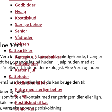
Godbidder
Hvalp
Kosttilskud
Særlige behov
Senior
Vådfoder
loe Vera
Voksen
Katteartikler
Vera til daglig brug. Lotionen er blødgørende, trænger
Kattegrus & kattebakker
tyndt beskyttende lag på huden. Hjælp huden med at
Kattelegetøj
sår eller rift. Indeholder økologisk Aloe Vera og uden
Kattens jul
Kattefoder
formål, se herunder hvad du kan bruge den til:
Godbidder til kat
Katte med særlige behov
buer og fødder.
Killing
 som ofte er i kontakt med rengøringsmidler eller lign.
rkølelse mm.
Kosttilskud til kat
en, varmeknopper og solskoldning.
Senior kat