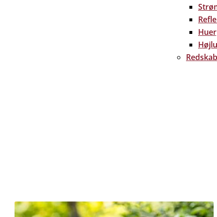
Strø
Refl
Huer
Højlu
Redskab