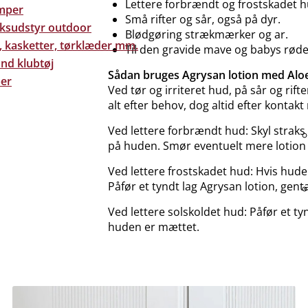
Lettere forbrændt og frostskadet h
mper
Små rifter og sår, også på dyr.
eksudstyr outdoor
Blødgøring strækmærker og ar.
, kasketter, tørklæder mm.
Til den gravide mave og babys rø
nd klubtøj
Sådan bruges Agrysan lotion med Aloe
er
Ved tør og irriteret hud, på sår og rifte
alt efter behov, dog altid efter kontak
Ved lettere forbrændt hud: Skyl straks 
på huden. Smør eventuelt mere lotion
Ved lettere frostskadet hud: Hvis huden
Påfør et tyndt lag Agrysan lotion, gent
Ved lettere solskoldet hud: Påfør et ty
huden er mættet.