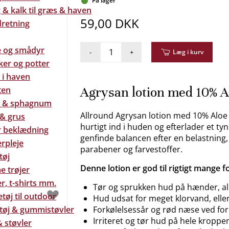
På lager
& kalk til græs & haven
59,00 DKK
dretning
e og smådyr
-
+
Læg i kurv
ker og potter
 i haven
Agrysan lotion med 10% A
ten
 & sphagnum
Allround Agrysan lotion med 10% Aloe 
 & grus
hurtigt ind i huden og efterlader et 
 beklædning
genfinde balancen efter en belastning, 
rpleje
parabener og farvestoffer.
tøj
Denne lotion er god til rigtigt mange 
e trøjer
r, t-shirts mm.
Tør og sprukken hud på hænder, al
tøj til outdoor
Hud udsat for meget klorvand, eller
tøj & gummistøvler
Forkølelsessår og rød næse ved fo
Irriteret og tør hud på hele kropp
 støvler