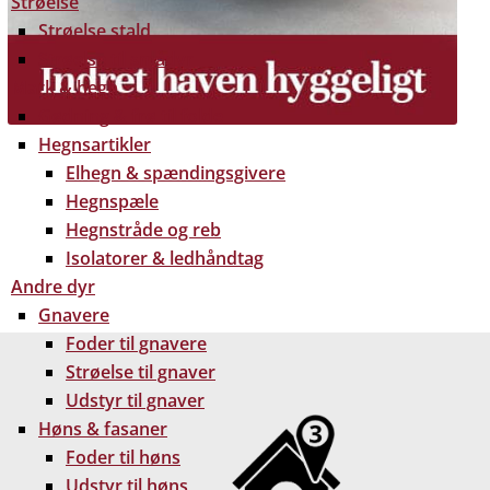
Strøelse
Strøelse stald
Strøelse til smådyr
Mark & hegn
Gødning & frø til folde
Hegnsartikler
Elhegn & spændingsgivere
Hegnspæle
Hegnstråde og reb
Isolatorer & ledhåndtag
 gratis dine træpiller på hele Fyn. Uanset hvor på Fyn
Andre dyr
u kan få leveret dine træpiller.
Gnavere
Foder til gnavere
Strøelse til gnaver
Udstyr til gnaver
Høns & fasaner
Foder til høns
Udstyr til høns