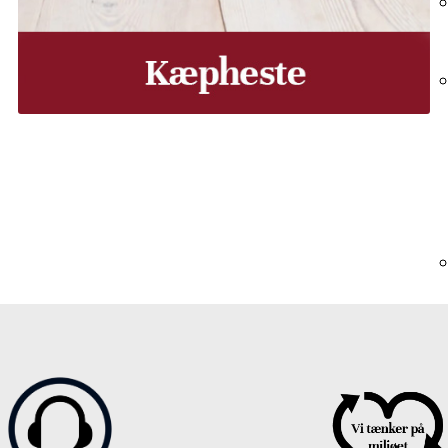
, Middelfart, Otterup eller et andet sted på Fyn? Vi leverer
Vores lastbiler kommer hele Fyn rundt i løbet af en uge, så d