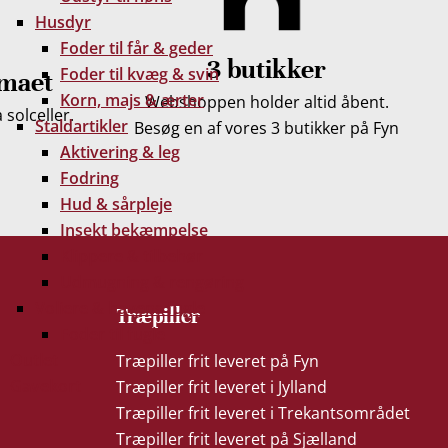
Husdyr
Foder til får & geder
3 butikker
Foder til kvæg & svin
imaet
Korn, majs & ærter
Webshoppen holder altid åbent.
solceller.
Staldartikler
Besøg en af vores 3 butikker på Fyn
Aktivering & leg
Fodring
Hud & sårpleje
Insekt bekæmpelse
Klippere & tilbehør
Udmugning & rengøring
Voliere & havens fugle
Træpiller
Foder til fugle
Outlet
Træpiller frit leveret på Fyn
Gavekort
Træpiller frit leveret i Jylland
Træpiller frit leveret i Trekantsområdet
Træpiller frit leveret på Sjælland