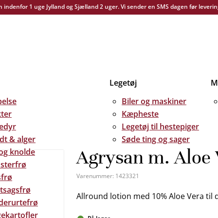
yn indenfor 1 uge Jylland og Sjælland 2 uger. Vi sender en SMS dagen før leverin
Legetøj
Me
else
Biler og maskiner
kter
Kæpheste
edyr
Legetøj til hestepiger
dt & alger
Søde ting og sager
Agrysan m. Aloe 
 og knolde
sterfrø
frø
Varenummer:
1423321
tsagsfrø
Allround lotion med 10% Aloe Vera til d
derurtefrø
ekartofler