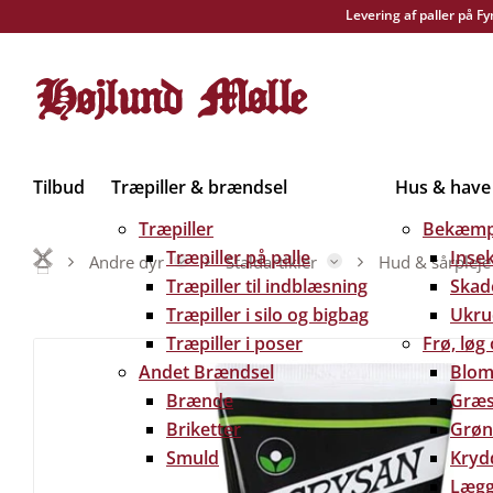
Levering af paller på F
Tilbud
Træpiller & brændsel
Hus & have
Træpiller
Bekæmp
Træpiller på palle
Inse
Andre dyr
Staldartikler
Hud & sårpleje
Træpiller til indblæsning
Skad
Træpiller i silo og bigbag
Ukru
Træpiller i poser
Frø, løg
Andet Brændsel
Blom
Brænde
Græs
Briketter
Grøn
Smuld
Kryd
Lægg