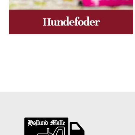
Træpiller Fyn - frit leveret
Bor du i Odense, Svendborg, Nyborg, Kerteminde, Faaborg
du bor, kan du få leveret træpiller indenfor 5 hverdage. 