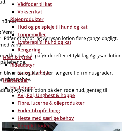
ud.
Vådfoder til kat
Voksen kat
Plejeprodukter
de numse
Hud og pelspleje til hund og kat
 Vera:
Loppemidler
r: Påfør et tyndt lag Agrysan lotion flere gange dagligt,
Lysterapi til hund og kat
t med vand.
Rengøring
med kold vand, påfør derefter et tykt lag Agrysan lotion
Hest & rytter
 på løbende.
Rideudstyr
Stævne udstyr
 bliver tør og klør, efter længere tid i minusgrader.
ag efter behov.
Hestefoder
Hestefoder
ndt lag Agrysan lotion på den røde hud, gentag til
Avl, Føl, Unghest & hoppe
Fibre, lucerne & olieprodukter
Foder til opfedning
Heste med særlige behov
Komplet foder