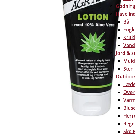
Gødning 
Have in
Bål
Fugl
Kruk
Vand
Jord & s
Muld
Sten
Outdoor
Læde
Over
Varm
Bluse
Herre
Regn
Sko &