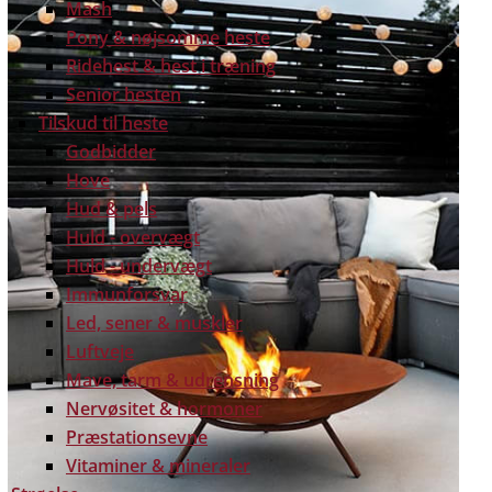
Mash
Pony & nøjsomme heste
Ridehest & hest i træning
Senior hesten
Tilskud til heste
Godbidder
Hove
Hud & pels
Huld - overvægt
Huld - undervægt
Immunforsvar
Led, sener & muskler
Luftveje
Mave, tarm & udrensning
Nervøsitet & hormoner
Præstationsevne
Vitaminer & mineraler