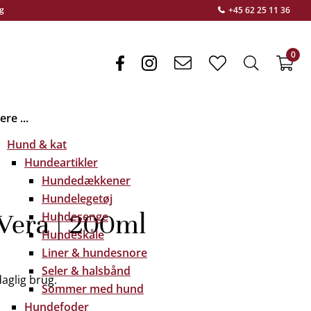
g
+45 62 25 11 36
0
facebook
instagram
envelope
heart
search
f
light
light
light
re ...
Hund & kat
Hundeartikler
Hundedækkener
Hundelegetøj
Vera | 200ml
Hundesenge
Hundeskåle
Liner & hundesnore
Seler & halsbånd
aglig brug.
Sommer med hund
Hundefoder