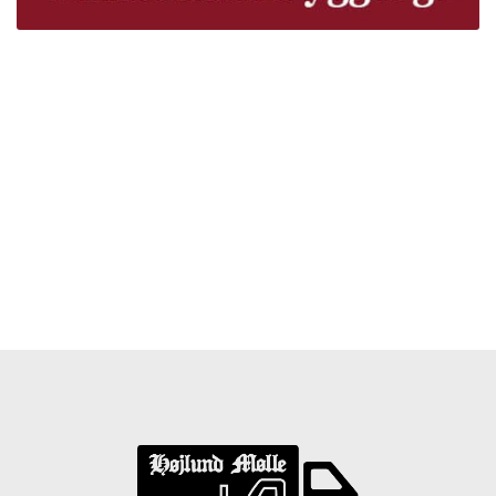
Træpiller Fyn - frit leveret
Bor du i Odense, Svendborg, Nyborg, Kerteminde,
Faaborg, Middelfart, Otterup eller et andet sted på Fyn?
Vi leverer gratis dine træpiller på hele Fyn. Uanset hvor
på Fyn du bor, kan du få leveret træpiller indenfor 5
hverdage. Vores lastbiler kommer hele Fyn rundt i
løbet af en uge, så du kan få leveret dine træpiller.