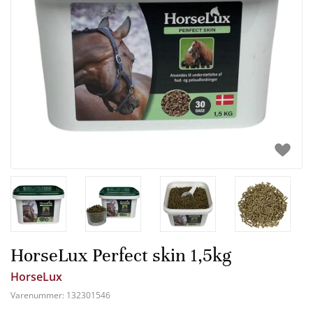
HorseLux Perfect skin 1,5kg
HorseLux
Varenummer:
132301546