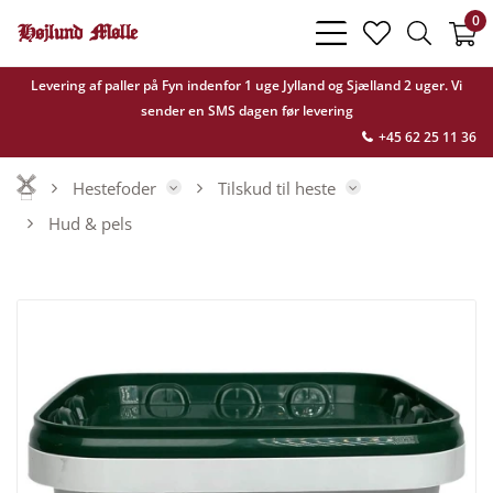
0
bars
heart
search
light
light
light
Levering af paller på Fyn indenfor 1 uge Jylland og Sjælland 2 uger. Vi
sender en SMS dagen før levering
+45 62 25 11 36
Hestefoder
Tilskud til heste
Hud & pels