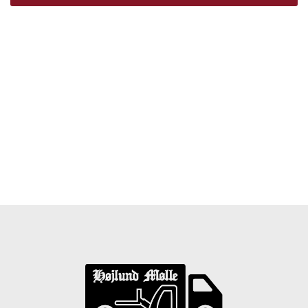
Træpiller Fyn - frit leveret
Bor du i Odense, Svendborg, Nyborg, Kerteminde,
Faaborg, Middelfart, Otterup eller et andet sted på Fyn?
Vi leverer gratis dine træpiller på hele Fyn. Uanset hvor
på Fyn du bor, kan du få leveret træpiller indenfor 5
hverdage. Vores lastbiler kommer hele Fyn rundt i
løbet af en uge, så du kan få leveret dine træpiller.