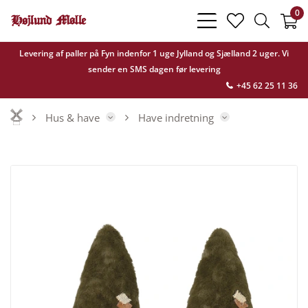
0
bars
heart
search
light
light
light
Levering af paller på Fyn indenfor 1 uge Jylland og Sjælland 2 uger. Vi
sender en SMS dagen før levering
+45 62 25 11 36
Hus & have
Have indretning